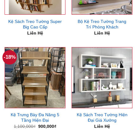
Kệ Sách Treo Tường Super
Bộ Kệ Treo Tường Trang
Big Cao Cấp
Trí Phòng Khách
Liên Hệ
Liên Hệ
-18%
Kệ Trưng Bày Đa Năng 5
Kệ Sách Treo Tường Hiện
Tầng Hiện Đại
Đại Giá Xưởng
Giá
Giá
1,100,000
₫
900,000
₫
Liên Hệ
gốc
hiện
là:
tại