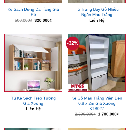
Kệ Sách Đứng Đa Tầng Giá
Tủ Trưng Bày Gỗ Nhiều
Rẻ
Ngăn Màu Trắng
Giá
Giá
500,000
₫
320,000
₫
Liên Hệ
gốc
hiện
là:
tại
500,000₫.
là:
320,000₫.
-32%
Tủ Kệ Sách Treo Tường
Kệ Gỗ Màu Trắng Viền Đen
Giá Xưởng
0,8 x 2m Giá Xưởng
KTB027
Liên Hệ
Giá
Giá
2,500,000
₫
1,700,000
₫
gốc
hiện
là:
tại
2,500,000₫.
là: