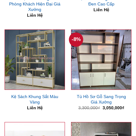
Phòng Khách Hiện Đại Giá
Đen Cao Cấp
Xưởng
Liên Hệ
Liên Hệ
-8%
Kệ Sách Khung Sắt Màu
Tủ Hồ Sơ Gỗ Sang Trọng
Vàng
Giá Xưởng
Giá
Giá
Liên Hệ
3,300,000
₫
3,050,000
₫
gốc
hiện
là:
tại
3,300,000₫.
là:
3,050