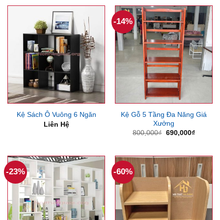
1,100,000₫.
là:
900,000₫.
-14%
Kệ Gỗ 5 Tầng Đa Năng Giá
Kệ Sách Ô Vuông 6 Ngăn
Xưởng
Liên Hệ
Giá
Giá
800,000
₫
690,000
₫
gốc
hiện
là:
tại
800,000₫.
là:
690,000
-23%
-60%