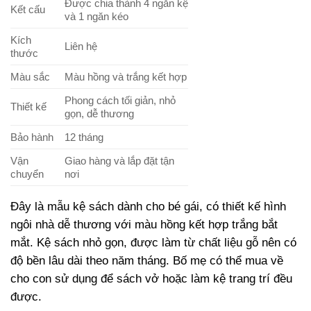
Được chia thành 4 ngăn kệ
Kết cấu
và 1 ngăn kéo
Kích
Liên hệ
thước
Màu sắc
Màu hồng và trắng kết hợp
Phong cách tối giản, nhỏ
Thiết kế
gọn, dễ thương
Bảo hành
12 tháng
Vận
Giao hàng và lắp đặt tận
chuyển
nơi
Đây là mẫu kệ sách dành cho bé gái, có thiết kế hình
ngôi nhà dễ thương với màu hồng kết hợp trắng bắt
mắt. Kệ sách nhỏ gọn, được làm từ chất liệu gỗ nên có
độ bền lâu dài theo năm tháng. Bố mẹ có thể mua về
cho con sử dụng để sách vở hoặc làm kệ trang trí đều
được.