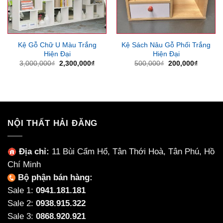
Kệ Gỗ Chữ U Màu Trắng
Kệ Sách Nâu Gỗ Phối Trắng
Hiện Đại
Hiện Đại
Giá
Giá
Giá
Giá
3,000,000
₫
2,300,000
₫
500,000
₫
200,000
₫
gốc
hiện
gốc
hiện
là:
tại
là:
tại
3,000,000₫.
là:
500,000₫.
là:
2,300,000₫.
200,000
NỘI THẤT HẢI ĐĂNG
Địa chỉ:
11 Bùi Cẩm Hổ, Tân Thới Hoà, Tân Phú, Hồ
Chí Minh
Bộ phận bán hàng:
Sale 1:
0941.181.181
Sale 2:
0938.915.322
Sale 3:
0868.920.921