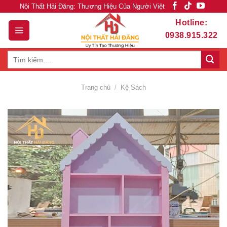
Skip
Nội Thất Hải Đăng: Thương Hiệu Của Người Việt
to
Hotline:
content
0938.915.322
Tìm
kiếm:
Trang chủ
/
Kệ Sách