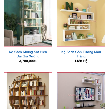
1,700
Kệ Sách Khung Sắt Hiện
Kệ Sách Gắn Tường Màu
Đại Giá Xưởng
Trắng
3,780,000
₫
Liên Hệ