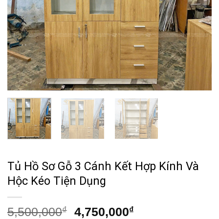
Tủ Hồ Sơ Gỗ 3 Cánh Kết Hợp Kính Và
Hộc Kéo Tiện Dụng
Giá
Giá
5,500,000
₫
4,750,000
₫