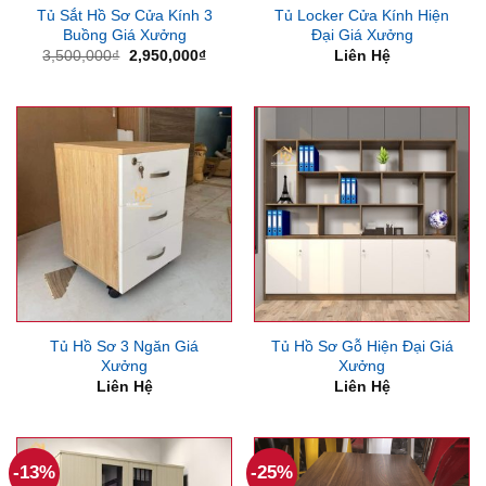
Tủ Sắt Hồ Sơ Cửa Kính 3
Tủ Locker Cửa Kính Hiện
Buồng Giá Xưởng
Đại Giá Xưởng
Giá
Giá
3,500,000
₫
2,950,000
₫
Liên Hệ
gốc
hiện
là:
tại
3,500,000₫.
là:
2,950,000₫.
Tủ Hồ Sơ 3 Ngăn Giá
Tủ Hồ Sơ Gỗ Hiện Đại Giá
Xưởng
Xưởng
Liên Hệ
Liên Hệ
-13%
-25%