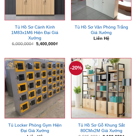
Tủ Hồ Sơ Cánh Kính
Tủ Hồ Sơ Văn Phòng Trắng
1M83x1M6 Hiện Đại Giá
Giá Xưởng
Xưởng
Liên Hệ
Giá
Giá
6,000,000
₫
5,400,000
₫
gốc
hiện
là:
tại
6,000,000₫.
là:
5,400,000₫.
-20%
Tủ Locker Phòng Gym Hiện
Tủ Hồ Sơ Gỗ Khung Sắt
Đại Giá Xưởng
80CMx2M Giá Xưởng