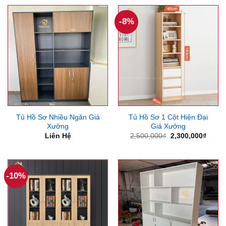
-8%
Tủ Hồ Sơ Nhiều Ngăn Giá
Tủ Hồ Sơ 1 Cột Hiện Đại
Xưởng
Giá Xưởng
Giá
Giá
Liên Hệ
2,500,000
₫
2,300,000
₫
gốc
hiện
là:
tại
2,500,000₫.
là:
2,300
-10%