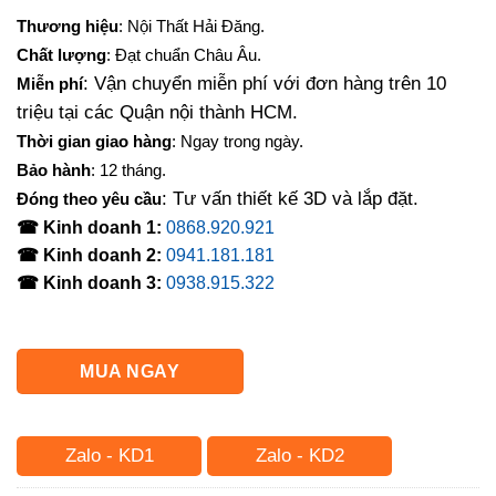
gốc
hiện
Thương hiệu
: Nội Thất Hải Đăng.
là:
tại
Chất lượng
: Đạt chuẩn Châu Âu.
5,500,000₫.
là:
: Vận chuyển miễn phí với đơn hàng trên 10
Miễn phí
4,750,000₫.
triệu tại các Quận nội thành HCM.
Thời gian giao hàng
: Ngay trong ngày.
Bảo hành
: 12 tháng.
: Tư vấn thiết kế 3D và lắp đặt.
Đóng theo yêu cầu
☎ Kinh doanh 1:
0868.920.921
☎ Kinh doanh 2:
0941.181.181
☎ Kinh doanh 3:
0938.915.322
MUA NGAY
Zalo - KD1
Zalo - KD2