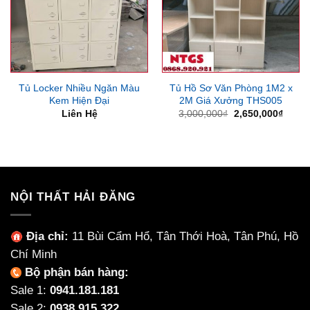
Tủ Locker Nhiều Ngăn Màu
Tủ Hồ Sơ Văn Phòng 1M2 x
Kem Hiện Đại
2M Giá Xưởng THS005
Giá
Giá
Liên Hệ
3,000,000
₫
2,650,000
₫
gốc
hiện
là:
tại
3,000,000₫.
là:
2,650
NỘI THẤT HẢI ĐĂNG
Địa chỉ:
11 Bùi Cẩm Hổ, Tân Thới Hoà, Tân Phú, Hồ
Chí Minh
Bộ phận bán hàng:
Sale 1:
0941.181.181
Sale 2:
0938.915.322