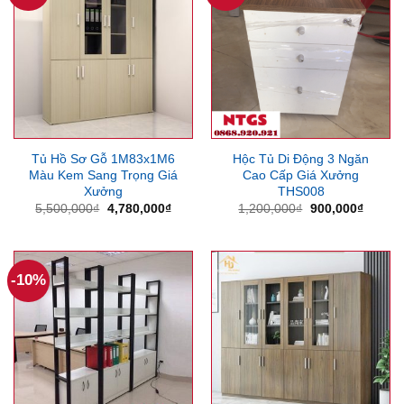
Tủ Hồ Sơ Gỗ 1M83x1M6
Hộc Tủ Di Động 3 Ngăn
Màu Kem Sang Trọng Giá
Cao Cấp Giá Xưởng
Xưởng
THS008
Giá
Giá
Giá
Giá
5,500,000
₫
4,780,000
₫
1,200,000
₫
900,000
₫
gốc
hiện
gốc
hiện
là:
tại
là:
tại
5,500,000₫.
là:
1,200,000₫.
là:
4,780,000₫.
900,00
-10%