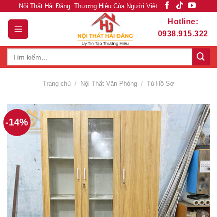
Skip
Nội Thất Hải Đăng: Thương Hiệu Của Người Việt
to
Hotline:
content
0938.915.322
Tìm
kiếm:
Trang chủ
/
Nội Thất Văn Phòng
/
Tủ Hồ Sơ
-14%