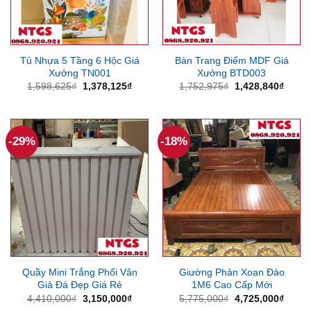
Tủ Nhựa 5 Tầng 6 Hộc Giá
Bàn Trang Điểm MDF Giá
Xưởng TN001
Xưởng BTD003
Giá
Giá
Giá
Giá
1,598,625
₫
1,378,125
₫
1,752,975
₫
1,428,840
₫
gốc
hiện
gốc
hiện
là:
tại
là:
tại
1,598,625₫.
là:
1,752,975₫.
là:
1,378,125₫.
1,428
-29%
-18%
Quầy Mini Trắng Phối Vân
Giường Phản Xoan Đào
Giả Đá Đẹp Giá Rẻ
1M6 Cao Cấp Mới
Giá
Giá
Giá
Giá
4,410,000
₫
3,150,000
₫
5,775,000
₫
4,725,000
₫
gốc
hiện
gốc
hiện