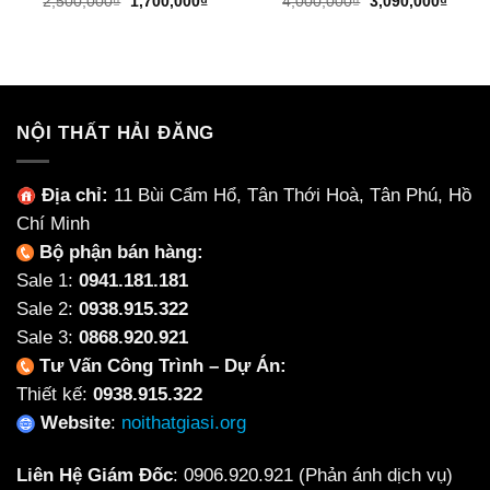
Giá
Giá
Giá
Giá
2,500,000
₫
1,700,000
₫
4,000,000
₫
3,090,000
₫
gốc
hiện
gốc
hiện
là:
tại
là:
tại
2,500,000₫.
là:
4,000,000₫.
là:
1,700,000₫.
3,090
NỘI THẤT HẢI ĐĂNG
Địa chỉ:
11 Bùi Cẩm Hổ, Tân Thới Hoà, Tân Phú, Hồ
Chí Minh
Bộ phận bán hàng:
Sale 1:
0941.181.181
Sale 2:
0938.915.322
Sale 3:
0868.920.921
Tư Vấn Công Trình – Dự Án:
Thiết kế:
0938.915.322
Website
:
noithatgiasi.org
Liên Hệ Giám Đốc
:
0906.920.921
(Phản ánh dịch vụ)