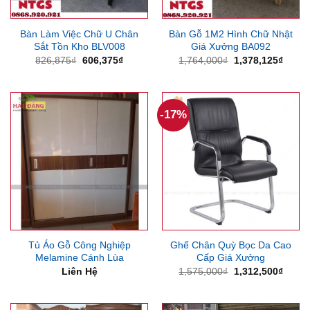
Bàn Làm Việc Chữ U Chân
Bàn Gỗ 1M2 Hình Chữ Nhật
Sắt Tồn Kho BLV008
Giá Xưởng BA092
Giá
Giá
Giá
Giá
826,875
₫
606,375
₫
1,764,000
₫
1,378,125
₫
gốc
hiện
gốc
hiện
là:
tại
là:
tại
826,875₫.
là:
1,764,000₫.
là:
606,375₫.
1,378
-17%
Tủ Áo Gỗ Công Nghiệp
Ghế Chân Quỳ Bọc Da Cao
Melamine Cánh Lùa
Cấp Giá Xưởng
Giá
Giá
Liên Hệ
1,575,000
₫
1,312,500
₫
gốc
hiện
là:
tại
1,575,000₫.
là:
1,312