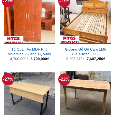
-21%
-17%
Tủ Quần Áo MDF Phủ
Giường Gỗ Gõ Caro 1M6
Melamine 2 Cánh TQA009
Giá Xưởng G005
Giá
Giá
Giá
Giá
4,700,000
₫
3,700,000
₫
9,205,875
₫
7,607,250
₫
gốc
hiện
gốc
hiện
là:
tại
là:
tại
4,700,000₫.
là:
9,205,875₫.
là:
3,700,000₫.
7,607
-27%
-22%