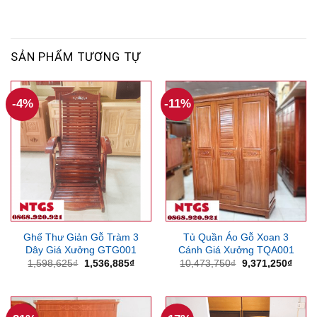
SẢN PHẨM TƯƠNG TỰ
-4%
-11%
Ghế Thư Giản Gỗ Tràm 3
Tủ Quần Áo Gỗ Xoan 3
Dây Giá Xưởng GTG001
Cánh Giá Xưởng TQA001
Giá
Giá
Giá
Giá
1,598,625
₫
1,536,885
₫
10,473,750
₫
9,371,250
₫
gốc
hiện
gốc
hiện
là:
tại
là:
tại
1,598,625₫.
là:
10,473,750₫.
là:
1,536,885₫.
9,371