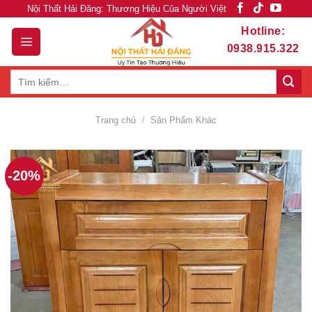
Skip
Nội Thất Hải Đăng: Thương Hiệu Của Người Việt
to
Hotline:
content
0938.915.322
Tìm
kiếm:
Trang chủ
/
Sản Phẩm Khác
-20%