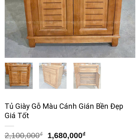
Tủ Giày Gỗ Màu Cánh Gián Bền Đẹp
Giá Tốt
Giá
Giá
2,100,000
₫
1,680,000
₫