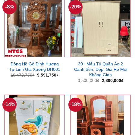
-8%
-20%
Đồng Hồ Gỗ Đinh Hương
30+ Mẫu Tủ Quần Áo 2
Tứ Linh Giá Xưởng DH001
Cánh Bền, Đẹp, Giá Rẻ Mọi
Không Gian
Giá
Giá
10,473,750
₫
9,591,750
₫
gốc
hiện
Giá
Giá
3,500,000
₫
2,800,000
₫
là:
tại
gốc
hiện
10,473,750₫.
là:
là:
tại
9,591,750₫.
3,500,000₫.
là:
2,800
-14%
-18%