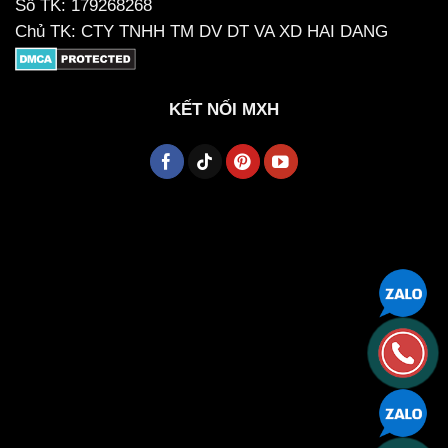
Số TK: 179268268
Chủ TK: CTY TNHH TM DV DT VA XD HAI DANG
KẾT NỐI MXH