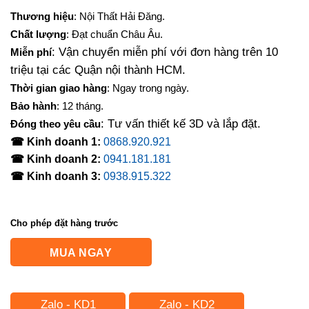
gốc
hiện
Thương hiệu
: Nội Thất Hải Đăng.
là:
tại
Chất lượng
: Đạt chuẩn Châu Âu.
2,100,000₫.
là:
: Vận chuyển miễn phí với đơn hàng trên 10
Miễn phí
1,680,000₫.
triệu tại các Quận nội thành HCM.
Thời gian giao hàng
: Ngay trong ngày.
Bảo hành
: 12 tháng.
: Tư vấn thiết kế 3D và lắp đặt.
Đóng theo yêu cầu
☎ Kinh doanh 1:
0868.920.921
☎ Kinh doanh 2:
0941.181.181
☎ Kinh doanh 3:
0938.915.322
Cho phép đặt hàng trước
MUA NGAY
Zalo - KD1
Zalo - KD2