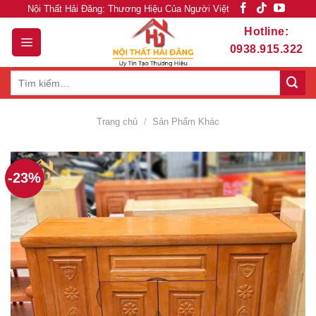
Skip
Nội Thất Hải Đăng: Thương Hiệu Của Người Việt
to
Hotline:
content
0938.915.322
Tìm
kiếm:
Trang chủ
/
Sản Phẩm Khác
-23%