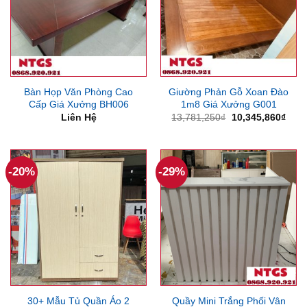
Bàn Họp Văn Phòng Cao
Giường Phản Gỗ Xoan Đào
Cấp Giá Xưởng BH006
1m8 Giá Xưởng G001
Giá
Giá
Liên Hệ
13,781,250
₫
10,345,860
₫
gốc
hiện
là:
tại
13,781,250₫.
là:
10,3
-20%
-29%
30+ Mẫu Tủ Quần Áo 2
Quầy Mini Trắng Phối Vân