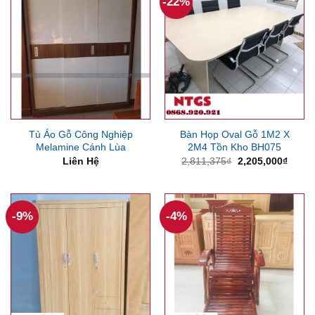
-22%
Tủ Áo Gỗ Công Nghiệp
Bàn Họp Oval Gỗ 1M2 X
Melamine Cánh Lùa
2M4 Tồn Kho BH075
Giá
Giá
Liên Hệ
2,811,375
₫
2,205,000
₫
gốc
hiện
là:
tại
2,811,375₫.
là:
2,205
-9%
-4%