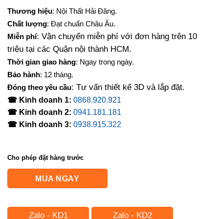
gốc
hiện
Thương hiệu
: Nội Thất Hải Đăng.
là:
tại
Chất lượng
: Đạt chuẩn Châu Âu.
3,150,000₫.
là:
: Vận chuyển miễn phí với đơn hàng trên 10
Miễn phí
2,415,000₫.
triệu tại các Quận nội thành HCM.
Thời gian giao hàng
: Ngay trong ngày.
Bảo hành
: 12 tháng.
: Tư vấn thiết kế 3D và lắp đặt.
Đóng theo yêu cầu
☎ Kinh doanh 1:
0868.920.921
☎ Kinh doanh 2:
0941.181.181
☎ Kinh doanh 3:
0938.915.322
Cho phép đặt hàng trước
MUA NGAY
Zalo - KD1
Zalo - KD2