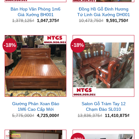
Bàn Họp Văn Phòng 1m6
Đồng Hồ Gỗ Đinh Hương
Giá Xưởng BH001
Tứ Linh Giá Xưởng DH001
Giá
Giá
Giá
Giá
1,378,125
₫
1,047,375
₫
10,473,750
₫
9,591,750
₫
gốc
hiện
gốc
hiện
là:
tại
là:
tại
1,378,125₫.
là:
10,473,750₫.
là:
1,047,375₫.
9,591
-18%
-18%
Giường Phản Xoan Đào
Salon Gỗ Tràm Tay 12
1M6 Cao Cấp Mới
Chạm Đào SL010
Giá
Giá
Giá
Giá
5,775,000
₫
4,725,000
₫
13,836,375
₫
11,410,875
₫
gốc
hiện
gốc
hiện
là:
tại
là:
tại
5,775,000₫.
là:
13,836,375₫.
là:
4,725,000₫.
11,4