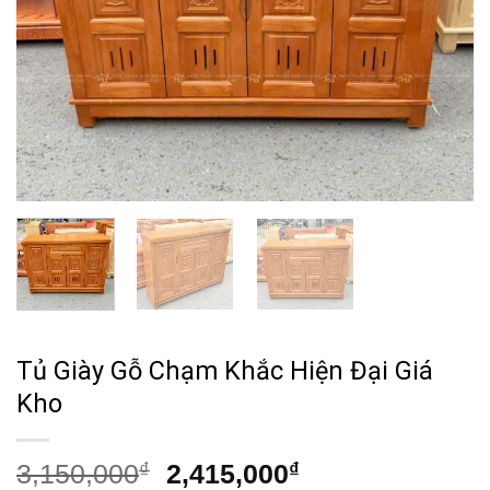
Tủ Giày Gỗ Chạm Khắc Hiện Đại Giá
Kho
Giá
Giá
3,150,000
₫
2,415,000
₫