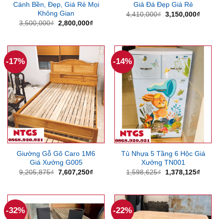
Cánh Bền, Đẹp, Giá Rẻ Mọi
Giả Đá Đẹp Giá Rẻ
Không Gian
Giá
Giá
4,410,000
₫
3,150,000
₫
gốc
hiện
Giá
Giá
3,500,000
₫
2,800,000
₫
là:
tại
gốc
hiện
4,410,000₫.
là:
là:
tại
3,150
3,500,000₫.
là:
2,800,000₫.
-17%
-14%
Giường Gỗ Gõ Caro 1M6
Tủ Nhựa 5 Tầng 6 Hộc Giá
Giá Xưởng G005
Xưởng TN001
Giá
Giá
Giá
Giá
9,205,875
₫
7,607,250
₫
1,598,625
₫
1,378,125
₫
gốc
hiện
gốc
hiện
là:
tại
là:
tại
9,205,875₫.
là:
1,598,625₫.
là:
7,607,250₫.
1,378
-32%
-22%