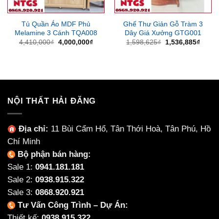
Tủ Quần Áo MDF Phủ
Ghế Thư Giản Gỗ Tràm 3
Melamine 3 Cánh TQA008
Dây Giá Xưởng GTG001
Giá
Giá
Giá
Giá
4,410,000
₫
4,000,000
₫
1,598,625
₫
1,536,885
₫
gốc
hiện
gốc
hiện
là:
tại
là:
tại
4,410,000₫.
là:
1,598,625₫.
là:
4,000,000₫.
1,536
NỘI THẤT HẢI ĐĂNG
Địa chỉ:
11 Bùi Cẩm Hổ, Tân Thới Hoà, Tân Phú, Hồ
Chí Minh
Bộ phận bán hàng:
Sale 1:
0941.181.181
Sale 2:
0938.915.322
Sale 3:
0868.920.921
Tư Vấn Công Trình – Dự Án:
Thiết kế:
0938.915.322