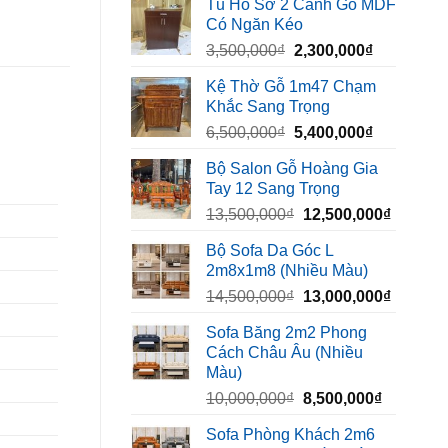
Tủ Hồ Sơ 2 Cánh Gỗ MDF
là:
tại
Có Ngăn Kéo
450,000₫.
là:
Giá
Giá
3,500,000
₫
2,300,000
₫
320,000₫.
gốc
hiện
Kệ Thờ Gỗ 1m47 Chạm
là:
tại
Khắc Sang Trọng
3,500,000₫.
là:
Giá
Giá
6,500,000
₫
5,400,000
₫
2,300,000₫
gốc
hiện
Bộ Salon Gỗ Hoàng Gia
là:
tại
Tay 12 Sang Trọng
6,500,000₫.
là:
Giá
Giá
13,500,000
₫
12,500,000
₫
5,400,000₫
gốc
hiện
Bộ Sofa Da Góc L
là:
tại
2m8x1m8 (Nhiều Màu)
13,500,000₫.
là:
Giá
Giá
14,500,000
₫
13,000,000
₫
12,500,
gốc
hiện
Sofa Băng 2m2 Phong
là:
tại
Cách Châu Âu (Nhiều
14,500,000₫.
là:
Màu)
13,000,
Giá
Giá
10,000,000
₫
8,500,000
₫
gốc
hiện
Sofa Phòng Khách 2m6
là:
tại