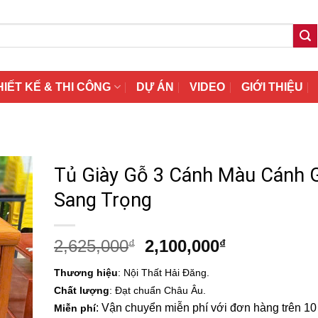
HIẾT KẾ & THI CÔNG
DỰ ÁN
VIDEO
GIỚI THIỆU
Tủ Giày Gỗ 3 Cánh Màu Cánh 
Sang Trọng
Giá
Giá
2,625,000
2,100,000
₫
₫
gốc
hiện
Thương hiệu
: Nội Thất Hải Đăng.
là:
tại
Chất lượng
: Đạt chuẩn Châu Âu.
2,625,000₫.
là:
: Vận chuyển miễn phí với đơn hàng trên 10 t
Miễn phí
2,100,000₫.