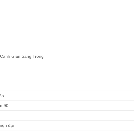
 Cánh Gián Sang Trọng
éo
o 90
iện đại