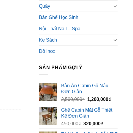
Quầy
Bàn Ghế Học Sinh
Nội Thất Nail – Spa
Kệ Sách
Đồ Inox
SẢN PHẨM GỢI Ý
Bàn Ăn Cabin Gỗ Nâu
Đơn Giản
Giá
Giá
2,500,000
₫
1,260,000
₫
gốc
hiện
Ghế Cabin Mặt Gỗ Thiết
là:
tại
Kế Đơn Giản
2,500,000₫.
là:
Giá
Giá
450,000
₫
320,000
₫
1,260,000₫
gốc
hiện