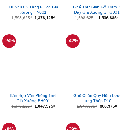
Tủ Nhựa 5 Tầng 6 Hộc Giá
Ghế Thư Giản Gỗ Tràm 3
Xưởng TN001
Dây Giá Xưởng GTG001
Giá
Giá
Giá
Giá
1,598,625
₫
1,378,125
₫
1,598,625
₫
1,536,885
₫
gốc
hiện
gốc
hiện
là:
tại
là:
tại
1,598,625₫.
là:
1,598,625₫.
là:
1,378,125₫.
1,536
-24%
-42%
Bàn Họp Văn Phòng 1m6
Ghế Chân Quỳ Nệm Lưới
Giá Xưởng BH001
Lưng Thấp D10
Giá
Giá
Giá
Giá
1,378,125
₫
1,047,375
₫
1,047,375
₫
606,375
₫
gốc
hiện
gốc
hiện
là:
tại
là:
tại
1,378,125₫.
là:
1,047,375₫.
là:
1,047,375₫.
606,37
-8%
-39%