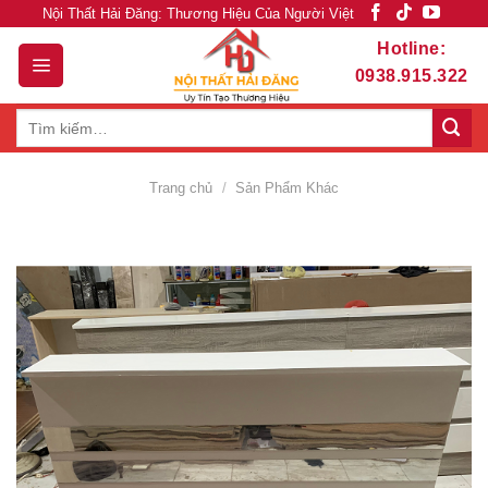
Skip
Nội Thất Hải Đăng: Thương Hiệu Của Người Việt
to
Hotline:
content
0938.915.322
Tìm
kiếm:
Trang chủ
/
Sản Phẩm Khác