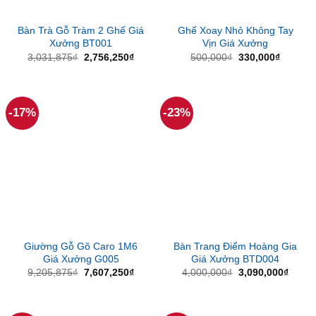
Bàn Trà Gỗ Tràm 2 Ghế Giá
Ghế Xoay Nhỏ Không Tay
Xưởng BT001
Vịn Giá Xưởng
Giá
Giá
Giá
Giá
3,031,875
₫
2,756,250
₫
500,000
₫
330,000
₫
gốc
hiện
gốc
hiện
là:
tại
là:
tại
3,031,875₫.
là:
500,000₫.
là:
2,756,250₫.
330,000
-17%
-23%
Giường Gỗ Gõ Caro 1M6
Bàn Trang Điểm Hoàng Gia
Giá Xưởng G005
Giá Xưởng BTD004
Giá
Giá
Giá
Giá
9,205,875
₫
7,607,250
₫
4,000,000
₫
3,090,000
₫
gốc
hiện
gốc
hiện
là:
tại
là:
tại
9,205,875₫.
là:
4,000,000₫.
là:
7,607,250₫.
3,090