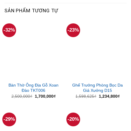
SẢN PHẨM TƯƠNG TỰ
-32%
-23%
Bàn Thờ Ông Địa Gỗ Xoan
Ghế Trưởng Phòng Bọc Da
Đào TKT006
Giá Xưởng D15
Giá
Giá
Giá
Giá
2,500,000
₫
1,700,000
₫
1,598,625
₫
1,234,800
₫
gốc
hiện
gốc
hiện
là:
tại
là:
tại
2,500,000₫.
là:
1,598,625₫.
là:
1,700,000₫.
1,234
-29%
-20%