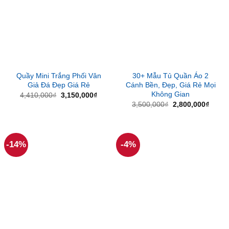
Quầy Mini Trắng Phối Vân
30+ Mẫu Tủ Quần Áo 2
Giả Đá Đẹp Giá Rẻ
Cánh Bền, Đẹp, Giá Rẻ Mọi
Không Gian
Giá
Giá
4,410,000
₫
3,150,000
₫
gốc
hiện
Giá
Giá
3,500,000
₫
2,800,000
₫
là:
tại
gốc
hiện
4,410,000₫.
là:
là:
tại
3,150,000₫.
3,500,000₫.
là:
2,800
-14%
-4%