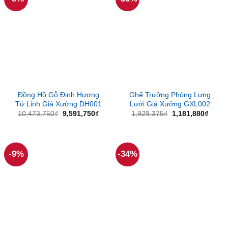
Đồng Hồ Gỗ Đinh Hương
Ghế Trưởng Phòng Lưng
Tứ Linh Giá Xưởng DH001
Lưới Giá Xưởng GXL002
Giá
Giá
Giá
Giá
10,473,750
₫
9,591,750
₫
1,929,375
₫
1,181,880
₫
gốc
hiện
gốc
hiện
là:
tại
là:
tại
10,473,750₫.
là:
1,929,375₫.
là:
9,591,750₫.
1,181
-9%
-34%