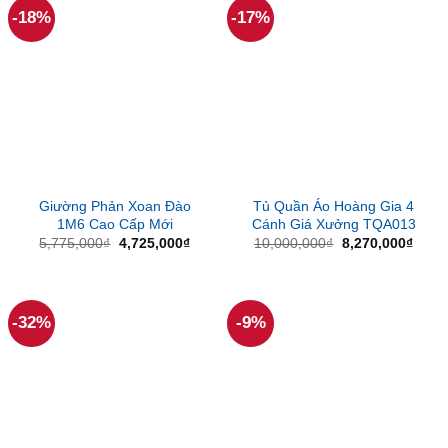
-18%
-17%
Giường Phản Xoan Đào
Tủ Quần Áo Hoàng Gia 4
1M6 Cao Cấp Mới
Cánh Giá Xưởng TQA013
Giá
Giá
Giá
Giá
5,775,000
₫
4,725,000
₫
10,000,000
₫
8,270,000
₫
gốc
hiện
gốc
hiện
là:
tại
là:
tại
5,775,000₫.
là:
10,000,000₫.
là:
4,725,000₫.
8,270
-32%
-9%