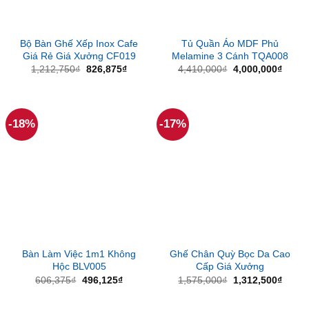
Bộ Bàn Ghế Xếp Inox Cafe
Tủ Quần Áo MDF Phủ
Giá Rẻ Giá Xưởng CF019
Melamine 3 Cánh TQA008
Giá
Giá
Giá
Giá
1,212,750
₫
826,875
₫
4,410,000
₫
4,000,000
₫
gốc
hiện
gốc
hiện
là:
tại
là:
tại
1,212,750₫.
là:
4,410,000₫.
là:
826,875₫.
4,000
-18%
-17%
Bàn Làm Việc 1m1 Không
Ghế Chân Quỳ Bọc Da Cao
Hộc BLV005
Cấp Giá Xưởng
Giá
Giá
Giá
Giá
606,375
₫
496,125
₫
1,575,000
₫
1,312,500
₫
gốc
hiện
gốc
hiện
là:
tại
là:
tại
606,375₫.
là:
1,575,000₫.
là: