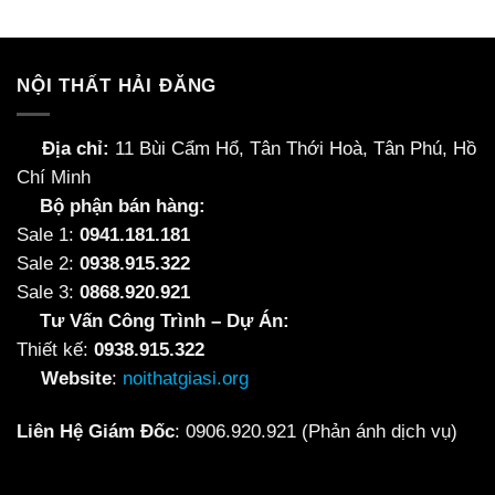
496,125₫.
1,312
NỘI THẤT HẢI ĐĂNG
Địa chỉ:
11 Bùi Cẩm Hổ, Tân Thới Hoà, Tân Phú, Hồ
Chí Minh
Bộ phận bán hàng:
Sale 1:
0941.181.181
Sale 2:
0938.915.322
Sale 3:
0868.920.921
Tư Vấn Công Trình – Dự Án:
Thiết kế:
0938.915.322
Website
:
noithatgiasi.org
Liên Hệ Giám Đốc
:
0906.920.921
(Phản ánh dịch vụ)