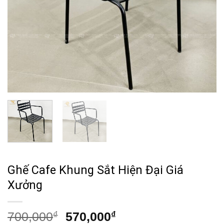
Ghế Cafe Khung Sắt Hiện Đại Giá
Xưởng
Giá
Giá
700,000
₫
570,000
₫