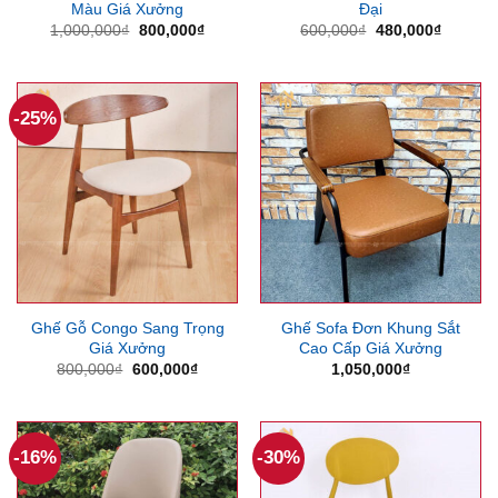
Màu Giá Xưởng
Đại
Giá
Giá
Giá
Giá
1,000,000
₫
800,000
₫
600,000
₫
480,000
₫
gốc
hiện
gốc
hiện
là:
tại
là:
tại
1,000,000₫.
là:
600,000₫.
là:
800,000₫.
480,000
-25%
Ghế Gỗ Congo Sang Trọng
Ghế Sofa Đơn Khung Sắt
Giá Xưởng
Cao Cấp Giá Xưởng
Giá
Giá
800,000
₫
600,000
₫
1,050,000
₫
gốc
hiện
là:
tại
800,000₫.
là:
600,000₫.
-16%
-30%