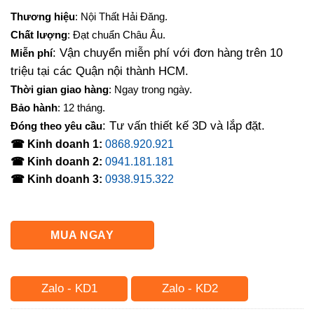
gốc
hiện
Thương hiệu
: Nội Thất Hải Đăng.
là:
tại
Chất lượng
: Đạt chuẩn Châu Âu.
700,000₫.
là:
: Vận chuyển miễn phí với đơn hàng trên 10
Miễn phí
570,000₫.
triệu tại các Quận nội thành HCM.
Thời gian giao hàng
: Ngay trong ngày.
Bảo hành
: 12 tháng.
: Tư vấn thiết kế 3D và lắp đặt.
Đóng theo yêu cầu
☎ Kinh doanh 1:
0868.920.921
☎ Kinh doanh 2:
0941.181.181
☎ Kinh doanh 3:
0938.915.322
MUA NGAY
Zalo - KD1
Zalo - KD2