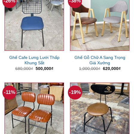
-26%
-38%
Ghế Cafe Lưng Lưới Thấp
Ghế Gỗ Chữ A Sang Trọng
Khung Sắt
Giá Xưởng
Giá
Giá
Giá
Giá
680,000
₫
500,000
₫
1,000,000
₫
620,000
₫
gốc
hiện
gốc
hiện
là:
tại
là:
tại
680,000₫.
là:
1,000,000₫.
là:
500,000₫.
620,00
-11%
-19%