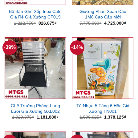
Bộ Bàn Ghế Xếp Inox Cafe
Giường Phản Xoan Đào
Giá Rẻ Giá Xưởng CF019
1M6 Cao Cấp Mới
Giá
Giá
Giá
Giá
1,212,750
₫
826,875
₫
5,775,000
₫
4,725,000
₫
gốc
hiện
gốc
hiện
là:
tại
là:
tại
1,212,750₫.
là:
5,775,000₫.
là:
826,875₫.
4,725
-39%
-14%
Ghế Trưởng Phòng Lưng
Tủ Nhựa 5 Tầng 6 Hộc Giá
Lưới Giá Xưởng GXL002
Xưởng TN001
Giá
Giá
Giá
Giá
1,929,375
₫
1,181,880
₫
1,598,625
₫
1,378,125
₫
gốc
hiện
gốc
hiện
là:
tại
là:
tại
1,929,375₫.
là:
1,598,625₫.
là:
1,181,880₫.
1,378