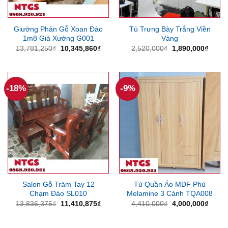
Giường Phản Gỗ Xoan Đào
Tủ Trưng Bày Trắng Viền
1m8 Giá Xưởng G001
Vàng
Giá
Giá
Giá
Giá
13,781,250
₫
10,345,860
₫
2,520,000
₫
1,890,000
₫
gốc
hiện
gốc
hiện
là:
tại
là:
tại
13,781,250₫.
là:
2,520,000₫.
là:
10,345,860₫.
1,890
-18%
-9%
Salon Gỗ Tràm Tay 12
Tủ Quần Áo MDF Phủ
Chạm Đào SL010
Melamine 3 Cánh TQA008
Giá
Giá
Giá
Giá
13,836,375
₫
11,410,875
₫
4,410,000
₫
4,000,000
₫
gốc
hiện
gốc
hiện
là:
tại
là:
tại
13,836,375₫.
là:
4,410,000₫.
là: