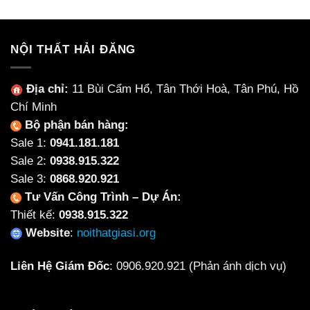
11,410,875₫.
4,000
NỘI THẤT HẢI ĐĂNG
Địa chỉ:
11 Bùi Cẩm Hổ, Tân Thới Hoà, Tân Phú, Hồ
Chí Minh
Bộ phận bán hàng:
Sale 1:
0941.181.181
Sale 2:
0938.915.322
Sale 3:
0868.920.921
Tư Vấn Công Trình – Dự Án:
Thiết kế:
0938.915.322
Website
:
noithatgiasi.org
Liên Hệ Giám Đốc
:
0906.920.921
(Phản ánh dịch vụ)