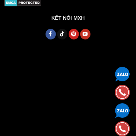
KẾT NỐI MXH