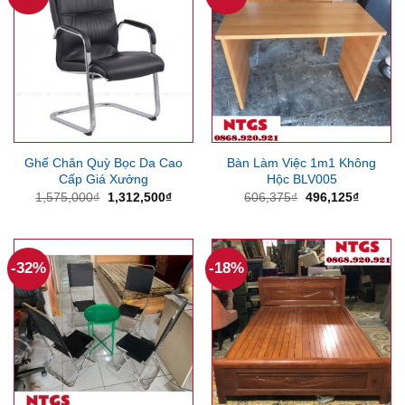
Ghế Chân Quỳ Bọc Da Cao
Bàn Làm Việc 1m1 Không
Cấp Giá Xưởng
Hộc BLV005
Giá
Giá
Giá
Giá
1,575,000
₫
1,312,500
₫
606,375
₫
496,125
₫
gốc
hiện
gốc
hiện
là:
tại
là:
tại
1,575,000₫.
là:
606,375₫.
là:
1,312,500₫.
496,125
-32%
-18%