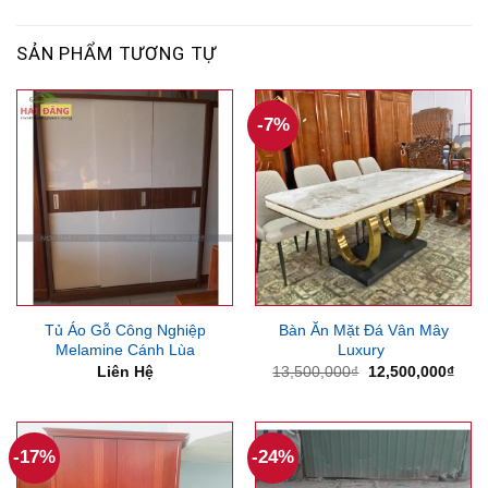
SẢN PHẨM TƯƠNG TỰ
-7%
Tủ Áo Gỗ Công Nghiệp
Bàn Ăn Mặt Đá Vân Mây
Melamine Cánh Lùa
Luxury
Giá
Giá
Liên Hệ
13,500,000
₫
12,500,000
₫
gốc
hiện
là:
tại
13,500,000₫.
là:
12,5
-17%
-24%