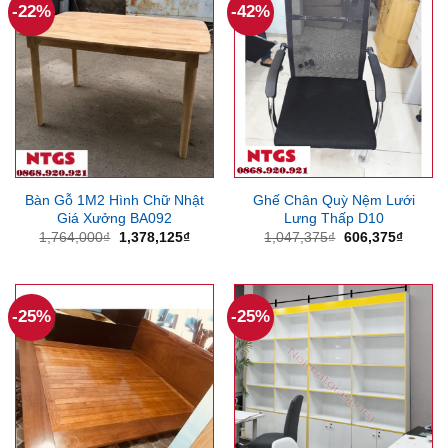
-22%
-42%
Bàn Gỗ 1M2 Hình Chữ Nhật
Ghế Chân Quỳ Nệm Lưới
Giá Xưởng BA092
Lưng Thấp D10
Giá
Giá
Giá
Giá
1,764,000
₫
1,378,125
₫
1,047,375
₫
606,375
₫
gốc
hiện
gốc
hiện
là:
tại
là:
tại
1,764,000₫.
là:
1,047,375₫.
là:
1,378,125₫.
606,37
-25%
-25%