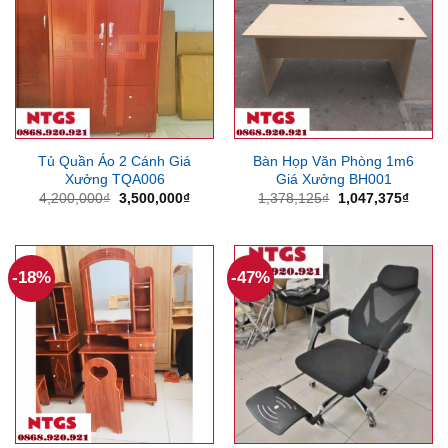
Tủ Quần Áo 2 Cánh Giá
Bàn Họp Văn Phòng 1m6
Xưởng TQA006
Giá Xưởng BH001
Giá
Giá
Giá
Giá
4,200,000
₫
3,500,000
₫
1,378,125
₫
1,047,375
₫
gốc
hiện
gốc
hiện
là:
tại
là:
tại
4,200,000₫.
là:
1,378,125₫.
là:
3,500,000₫.
1,047
-18%
-47%