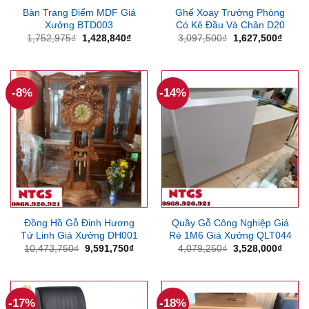
Bàn Trang Điểm MDF Giá
Ghế Xoay Trưởng Phòng
Xưởng BTD003
Có Kê Đầu Và Chân D20
Giá
Giá
Giá
Giá
1,752,975
₫
1,428,840
₫
3,097,500
₫
1,627,500
₫
gốc
hiện
gốc
hiện
là:
tại
là:
tại
1,752,975₫.
là:
3,097,500₫.
là:
1,428,840₫.
1,627
-8%
-14%
Đồng Hồ Gỗ Đinh Hương
Quầy Gỗ Công Nghiệp Giá
Tứ Linh Giá Xưởng DH001
Rẻ 1M6 Giá Xưởng QLT044
Giá
Giá
Giá
Giá
10,473,750
₫
9,591,750
₫
4,079,250
₫
3,528,000
₫
gốc
hiện
gốc
hiện
là:
tại
là:
tại
10,473,750₫.
là:
4,079,250₫.
là:
9,591,750₫.
3,528
-17%
-18%