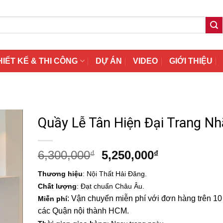
HIẾT KẾ & THI CÔNG
DỰ ÁN
VIDEO
GIỚI THIỆU
Quầy Lễ Tân Hiện Đại Trang Nh
Giá
Giá
6,300,000
5,250,000
₫
₫
gốc
hiện
Thương hiệu
: Nội Thất Hải Đăng.
là:
tại
Chất lượng
: Đạt chuẩn Châu Âu.
6,300,000₫.
là:
: Vận chuyển miễn phí với đơn hàng trên 10 t
Miễn phí
5,250,000₫.
các Quận nội thành HCM.