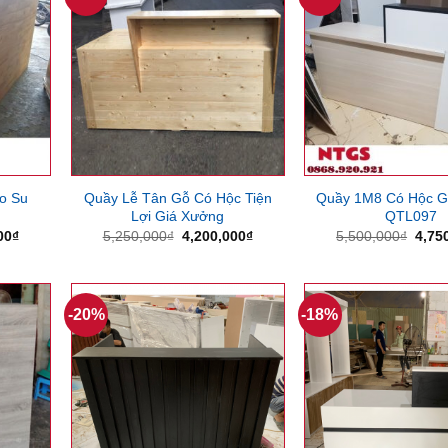
o Su
Quầy Lễ Tân Gỗ Có Hộc Tiện
Quầy 1M8 Có Hộc G
Lợi Giá Xưởng
QTL097
Giá
Giá
Giá
Giá
00
₫
5,250,000
₫
4,200,000
₫
5,500,000
₫
4,75
hiện
gốc
hiện
gốc
tại
là:
tại
là:
00₫.
là:
5,250,000₫.
là:
5,50
8,900,000₫.
4,200,000₫.
-20%
-18%