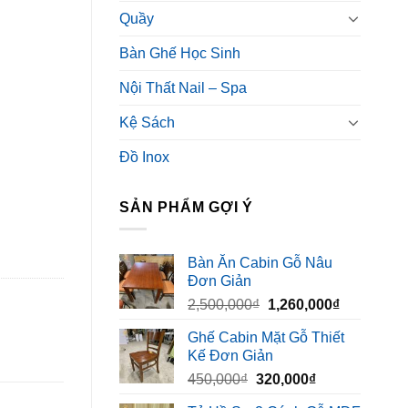
Quầy
Bàn Ghế Học Sinh
Nội Thất Nail – Spa
Kệ Sách
Đồ Inox
SẢN PHẨM GỢI Ý
Bàn Ăn Cabin Gỗ Nâu
Đơn Giản
Giá
Giá
2,500,000
₫
1,260,000
₫
gốc
hiện
Ghế Cabin Mặt Gỗ Thiết
là:
tại
Kế Đơn Giản
2,500,000₫.
là:
Giá
Giá
450,000
₫
320,000
₫
1,260,000₫
gốc
hiện