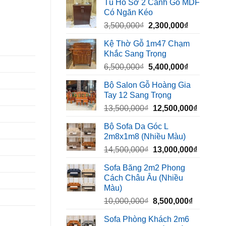
Tủ Hồ Sơ 2 Cánh Gỗ MDF
là:
tại
Có Ngăn Kéo
450,000₫.
là:
Giá
Giá
3,500,000
₫
2,300,000
₫
320,000₫.
gốc
hiện
Kệ Thờ Gỗ 1m47 Chạm
là:
tại
Khắc Sang Trọng
3,500,000₫.
là:
Giá
Giá
6,500,000
₫
5,400,000
₫
2,300,000₫
gốc
hiện
Bộ Salon Gỗ Hoàng Gia
là:
tại
Tay 12 Sang Trọng
6,500,000₫.
là:
Giá
Giá
13,500,000
₫
12,500,000
₫
5,400,000₫
gốc
hiện
Bộ Sofa Da Góc L
là:
tại
2m8x1m8 (Nhiều Màu)
13,500,000₫.
là:
Giá
Giá
14,500,000
₫
13,000,000
₫
12,500,
gốc
hiện
Sofa Băng 2m2 Phong
là:
tại
Cách Châu Âu (Nhiều
14,500,000₫.
là:
Màu)
13,000,
Giá
Giá
10,000,000
₫
8,500,000
₫
gốc
hiện
Sofa Phòng Khách 2m6
là:
tại