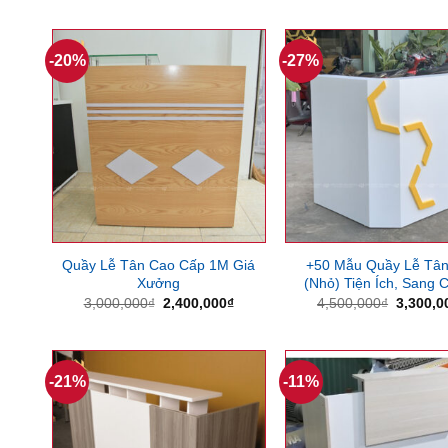
là:
tại
là:
5,500,000₫.
là:
4,000,0
4,850,000₫.
-20%
-27%
Quầy Lễ Tân Cao Cấp 1M Giá
+50 Mẫu Quầy Lễ Tân
Xưởng
(Nhỏ) Tiện Ích, Sang 
Giá
Giá
Giá
3,000,000
₫
2,400,000
₫
4,500,000
₫
3,300,0
gốc
hiện
gốc
là:
tại
là:
3,000,000₫.
là:
4,500,0
2,400,000₫.
-21%
-11%