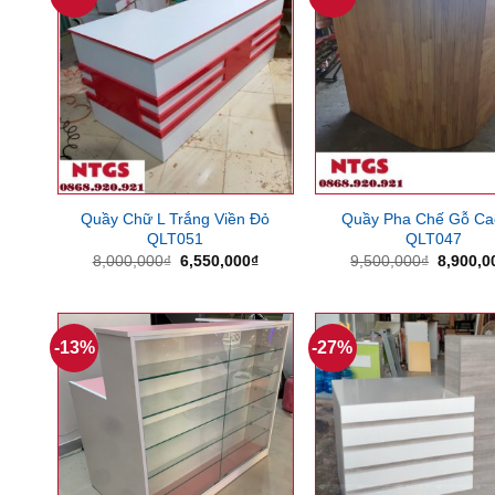
Quầy Chữ L Trắng Viền Đỏ
Quầy Pha Chế Gỗ Ca
QLT051
QLT047
Giá
Giá
Giá
8,000,000
₫
6,550,000
₫
9,500,000
₫
8,900,0
gốc
hiện
gốc
là:
tại
là:
8,000,000₫.
là:
9,500,0
6,550,000₫.
-13%
-27%