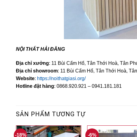
NỘI THẤT HẢI ĐĂNG
Địa chỉ xưởng
: 11 Bùi Cẩm Hổ, Tân Thới Hoà, Tân Ph
Địa chỉ showroom
: 11 Bùi Cẩm Hổ, Tân Thới Hoà, Tâ
Website
:
https://noithatgiasi.org/
Hotline đặt hàng
: 0868.920.921 – 0941.181.181
SẢN PHẨM TƯƠNG TỰ
-18%
-6%