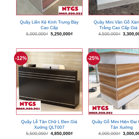
Quầy Liền Kệ Kính Trưng Bày
Quầy Mini Vân Gỗ Xám
Cao Cấp
Trắng Cao Cấp Giá
Giá
Giá
Giá
6,000,000
₫
5,250,000
₫
4,500,000
₫
3,300,0
gốc
hiện
gốc
là:
tại
là:
6,000,000₫.
là:
4,500,0
5,250,000₫.
-12%
-25%
Quầy Lễ Tân Chữ L Đen Giá
Quầy Gỗ Mini Hiện Đại 
Xưởng QLT007
Tận Xưởng
Giá
Giá
Giá
5,500,000
₫
4,850,000
₫
4,000,000
₫
3,000,0
gốc
hiện
gốc