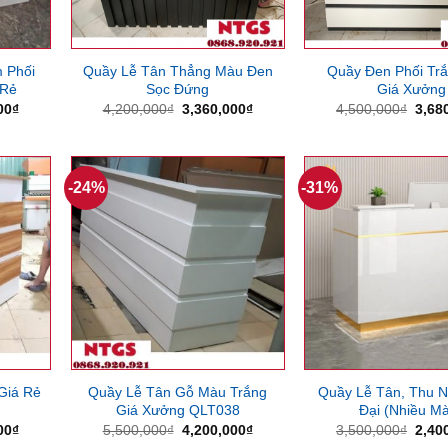
 Phối
Quầy Lễ Tân Thẳng Màu Đen
Quầy Đen Phối Tr
 Rẻ
Sọc Đứng
Giá Xưởng
Giá
Giá
Giá
Giá
00
₫
4,200,000
₫
3,360,000
₫
4,500,000
₫
3,68
hiện
gốc
hiện
gốc
tại
là:
tại
là:
00₫.
là:
4,200,000₫.
là:
4,50
3,300,000₫.
3,360,000₫.
-24%
-31%
Giá Rẻ
Quầy Lễ Tân Gỗ Màu Trắng
Quầy Lễ Tân, Thu N
Giá Xưởng QLT038
Đại (Nhiều M
Giá
Giá
Giá
Giá
00
₫
5,500,000
₫
4,200,000
₫
3,500,000
₫
2,40
hiện
gốc
hiện
gốc