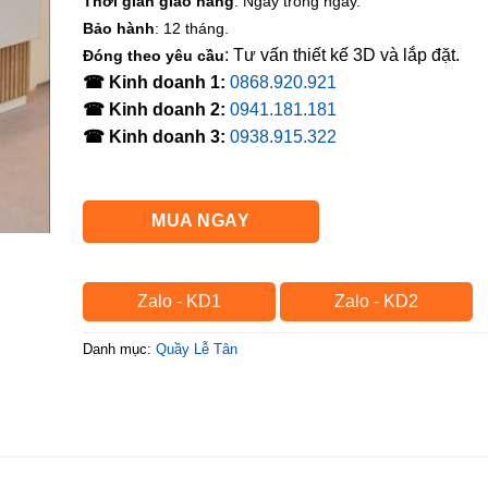
Thời gian giao hàng
: Ngay trong ngày.
Bảo hành
: 12 tháng.
: Tư vấn thiết kế 3D và lắp đặt.
Đóng theo yêu cầu
☎ Kinh doanh 1:
0868.920.921
☎ Kinh doanh 2:
0941.181.181
☎ Kinh doanh 3:
0938.915.322
MUA NGAY
Zalo - KD1
Zalo - KD2
Danh mục:
Quầy Lễ Tân