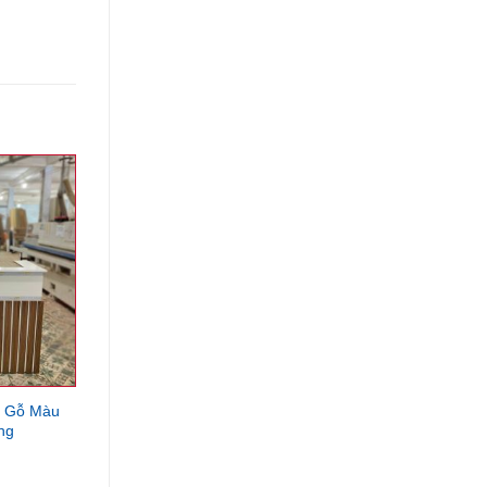
U Gỗ Màu
ng