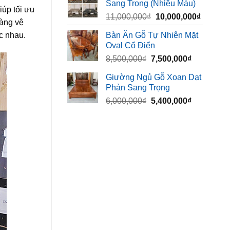
Sang Trọng (Nhiều Màu)
10,000,000₫.
là:
iúp tối ưu
Giá
Giá
11,000,000
₫
10,000,000
₫
8,500,00
dàng vệ
gốc
hiện
Bàn Ăn Gỗ Tự Nhiên Mặt
c nhau.
là:
tại
Oval Cổ Điển
11,000,000₫.
là:
Giá
Giá
8,500,000
₫
7,500,000
₫
10,000,
gốc
hiện
Giường Ngủ Gỗ Xoan Dạt
là:
tại
Phản Sang Trọng
8,500,000₫.
là:
Giá
Giá
6,000,000
₫
5,400,000
₫
7,500,000₫
gốc
hiện
là:
tại
6,000,000₫.
là:
5,400,000₫