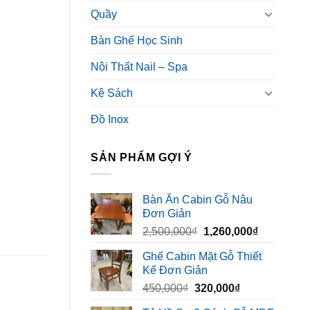
Quầy
Bàn Ghế Học Sinh
Nội Thất Nail – Spa
Kệ Sách
Đồ Inox
SẢN PHẨM GỢI Ý
Bàn Ăn Cabin Gỗ Nâu
Đơn Giản
Giá
Giá
2,500,000
₫
1,260,000
₫
gốc
hiện
Ghế Cabin Mặt Gỗ Thiết
là:
tại
Kế Đơn Giản
2,500,000₫.
là:
Giá
Giá
450,000
₫
320,000
₫
1,260,000₫
gốc
hiện