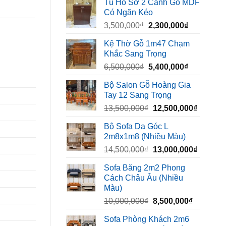
Tủ Hồ Sơ 2 Cánh Gỗ MDF
là:
tại
Có Ngăn Kéo
450,000₫.
là:
Giá
Giá
3,500,000
₫
2,300,000
₫
320,000₫.
gốc
hiện
Kệ Thờ Gỗ 1m47 Chạm
là:
tại
Khắc Sang Trọng
3,500,000₫.
là:
Giá
Giá
6,500,000
₫
5,400,000
₫
2,300,000₫
gốc
hiện
Bộ Salon Gỗ Hoàng Gia
là:
tại
Tay 12 Sang Trọng
6,500,000₫.
là:
Giá
Giá
13,500,000
₫
12,500,000
₫
5,400,000₫
gốc
hiện
Bộ Sofa Da Góc L
là:
tại
2m8x1m8 (Nhiều Màu)
13,500,000₫.
là:
Giá
Giá
14,500,000
₫
13,000,000
₫
12,500,
gốc
hiện
Sofa Băng 2m2 Phong
là:
tại
Cách Châu Âu (Nhiều
14,500,000₫.
là:
Màu)
13,000,
Giá
Giá
10,000,000
₫
8,500,000
₫
gốc
hiện
Sofa Phòng Khách 2m6
là:
tại