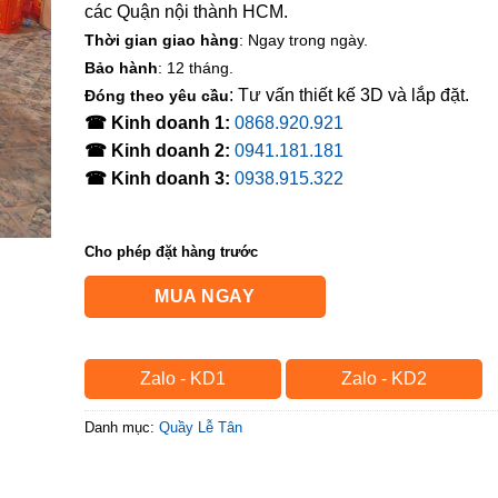
các Quận nội thành HCM.
Thời gian giao hàng
: Ngay trong ngày.
Bảo hành
: 12 tháng.
: Tư vấn thiết kế 3D và lắp đặt.
Đóng theo yêu cầu
☎ Kinh doanh 1:
0868.920.921
☎ Kinh doanh 2:
0941.181.181
☎ Kinh doanh 3:
0938.915.322
Cho phép đặt hàng trước
MUA NGAY
Zalo - KD1
Zalo - KD2
Danh mục:
Quầy Lễ Tân