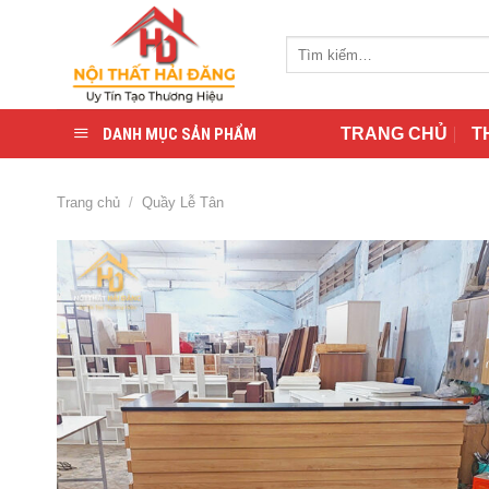
Skip
to
Tìm
content
kiếm:
DANH MỤC SẢN PHẨM
TRANG CHỦ
T
Trang chủ
/
Quầy Lễ Tân