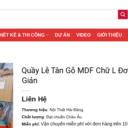
HIẾT KẾ & THI CÔNG
DỰ ÁN
VIDEO
GIỚI THIỆU
Quầy Lễ Tân Gỗ MDF Chữ L Đ
Giản
Liên Hệ
Thương hiệu
: Nội Thất Hải Đăng.
Chất lượng
: Đạt chuẩn Châu Âu.
: Vận chuyển miễn phí với đơn hàng trên 10 t
Miễn phí