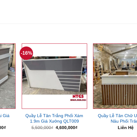
-16%
i Giá
Quầy Lễ Tân Trắng Phối Xám
Quầy Lễ Tân Chữ 
1.9m Giá Xưởng QLT009
Nâu Phối Tră
Giá
Giá
Giá
00
₫
5,500,000
₫
4,600,000
₫
Liên Hệ
hiện
gốc
hiện
tại
là:
tại