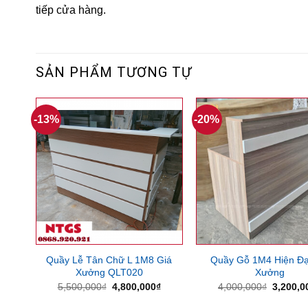
tiếp cửa hàng.
SẢN PHẨM TƯƠNG TỰ
-13%
-20%
Quầy Lễ Tân Chữ L 1M8 Giá
Quầy Gỗ 1M4 Hiện Đạ
Xưởng QLT020
Xưởng
Giá
Giá
Giá
5,500,000
₫
4,800,000
₫
4,000,000
₫
3,200,0
gốc
hiện
gốc
là:
tại
là: