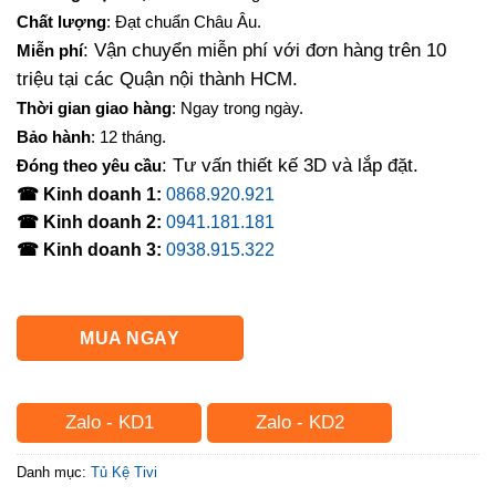
là:
tại
Chất lượng
: Đạt chuẩn Châu Âu.
4,500,000₫.
là:
: Vận chuyển miễn phí với đơn hàng trên 10
Miễn phí
4,100,000₫.
triệu tại các Quận nội thành HCM.
Thời gian giao hàng
: Ngay trong ngày.
Bảo hành
: 12 tháng.
: Tư vấn thiết kế 3D và lắp đặt.
Đóng theo yêu cầu
☎ Kinh doanh 1:
0868.920.921
☎ Kinh doanh 2:
0941.181.181
☎ Kinh doanh 3:
0938.915.322
MUA NGAY
Zalo - KD1
Zalo - KD2
Danh mục:
Tủ Kệ Tivi