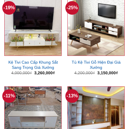
4,250,000₫.
2,550
-19%
-25%
Kệ Tivi Cao Cấp Khung Sắt
Tủ Kệ Tivi Gỗ Hiện Đại Giá
Sang Trọng Giá Xưởng
Xưởng
Giá
Giá
Giá
Giá
4,000,000
₫
3,260,000
₫
4,200,000
₫
3,150,000
₫
gốc
hiện
gốc
hiện
là:
tại
là:
tại
4,000,000₫.
là:
4,200,000₫.
là:
3,260,000₫.
3,150
-11%
-13%