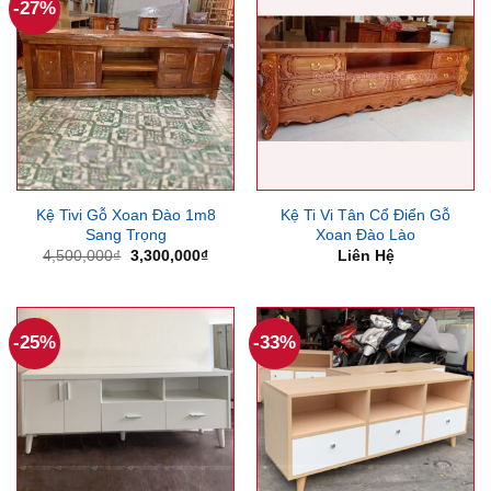
-27%
Kệ Tivi Gỗ Xoan Đào 1m8
Kệ Ti Vi Tân Cổ Điển Gỗ
Sang Trọng
Xoan Đào Lào
Giá
Giá
4,500,000
₫
3,300,000
₫
Liên Hệ
gốc
hiện
là:
tại
4,500,000₫.
là:
3,300,000₫.
-25%
-33%