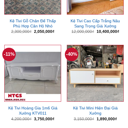
Kệ Tivi Gỗ Chân Đế Thấp
Kệ Tivi Cao Cấp Trắng Nâu
Phù Hợp Căn Hộ Nhỏ
Sang Trọng Giá Xưởng
Giá
Giá
Giá
Giá
2,300,000
₫
2,050,000
₫
12,000,000
₫
10,400,000
₫
gốc
hiện
gốc
hiện
là:
tại
là:
tại
2,300,000₫.
là:
12,000,000₫.
là:
2,050,000₫.
10,4
-11%
-40%
Kệ Tivi Hoàng Gia 1m6 Giá
Kệ Tivi Mini Hiện Đại Giá
Xưởng KTV011
Xưởng
Giá
Giá
Giá
Giá
4,200,000
₫
3,750,000
₫
3,150,000
₫
1,890,000
₫
gốc
hiện
gốc
hiện
là:
tại
là:
tại