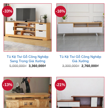
4,200,000₫.
là:
3,150,000₫.
là:
3,750,000₫.
1,890
-33%
-16%
Tủ Kệ Tivi Gỗ Công Nghiệp
Tủ Kệ Tivi Gỗ Công Nghiệp
Sang Trọng Giá Xưởng
Giá Xưởng
Giá
Giá
Giá
Giá
5,000,000
₫
3,360,000
₫
3,300,000
₫
2,760,000
₫
gốc
hiện
gốc
hiện
là:
tại
là:
tại
5,000,000₫.
là:
3,300,000₫.
là:
3,360,000₫.
2,760
-13%
-21%