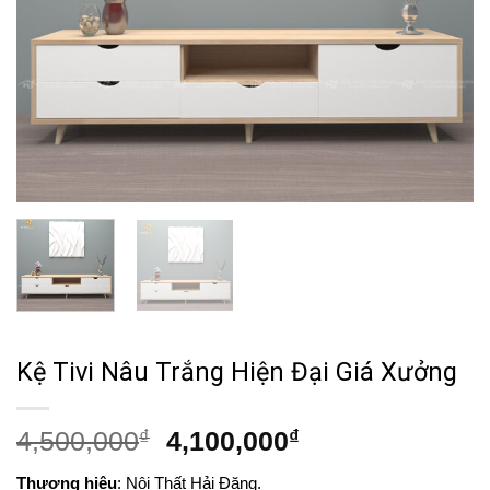
Kệ Tivi Nâu Trắng Hiện Đại Giá Xưởng
Giá
Giá
4,500,000
₫
4,100,000
₫
gốc
hiện
Thương hiệu
: Nội Thất Hải Đăng.