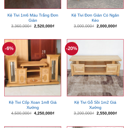
Kệ Tivi 1m6 Màu Trắng Đơn
Kệ Tivi Đơn Giản Có Ngăn
Giản
Kéo
Giá
Giá
Giá
Giá
3,360,000
₫
2,520,000
₫
3,000,000
₫
2,000,000
₫
gốc
hiện
gốc
hiện
là:
tại
là:
tại
3,360,000₫.
là:
3,000,000₫.
là:
2,520,000₫.
2,000
-6%
-20%
Kệ Tivi Cốp Xoan 1m8 Giá
Kệ Tivi Gỗ Sồi 1m2 Giá
Xưởng
Xưởng
Giá
Giá
Giá
Giá
4,500,000
₫
4,250,000
₫
3,200,000
₫
2,550,000
₫
gốc
hiện
gốc
hiện
là:
tại
là:
tại
4,500,000₫.
là:
3,200,000₫.
là: