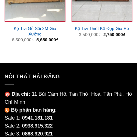
Kệ Tivi Gỗ Sồi 2M Giá
Kệ Tivi Thiết Kế Đẹp Giá Rẻ
Xưởng
Giá
Giá
3,500,000
₫
2,750,000
₫
gốc
hiện
Giá
Giá
6,500,000
₫
5,650,000
₫
là:
tại
gốc
hiện
3,500,000₫.
là:
là:
tại
2,750
6,500,000₫.
là:
5,650,000₫.
NỘI THẤT HẢI ĐĂNG
Địa chỉ:
11 Bùi Cẩm Hổ, Tân Thới Hoà, Tân Phú, Hồ
Chí Minh
Bộ phận bán hàng:
Sale 1:
0941.181.181
Sale 2:
0938.915.322
Sale 3:
0868.920.921