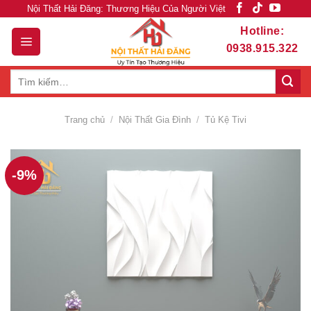
Skip
Nội Thất Hải Đăng: Thương Hiệu Của Người Việt
to
Hotline:
content
0938.915.322
Tìm
kiếm:
Trang chủ
/
Nội Thất Gia Đình
/
Tủ Kệ Tivi
-9%