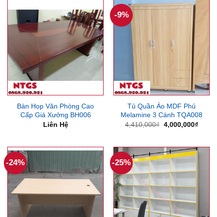
12,500,000₫.
3,528
-9%
Bàn Họp Văn Phòng Cao
Tủ Quần Áo MDF Phủ
Cấp Giá Xưởng BH006
Melamine 3 Cánh TQA008
Giá
Giá
Liên Hệ
4,410,000
₫
4,000,000
₫
gốc
hiện
là:
tại
4,410,000₫.
là:
4,000
-24%
-25%