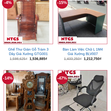
-4%
-15%
Ghế Thư Giản Gỗ Tràm 3
Bàn Làm Việc Chữ L 1M4
Dây Giá Xưởng GTG001
Giá Xưởng BLV007
Giá
Giá
Giá
Giá
1,598,625
₫
1,536,885
₫
1,433,250
₫
1,212,750
₫
gốc
hiện
gốc
hiện
là:
tại
là:
tại
1,598,625₫.
là:
1,433,250₫.
là:
1,536,885₫.
1,212
-14%
-47%