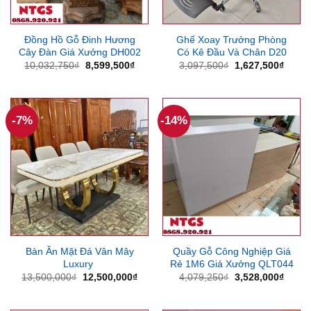
Đồng Hồ Gỗ Đinh Hương
Ghế Xoay Trưởng Phòng
Cây Đàn Giá Xưởng DH002
Có Kê Đầu Và Chân D20
Giá
Giá
Giá
Giá
10,032,750
₫
8,599,500
₫
3,097,500
₫
1,627,500
₫
gốc
hiện
gốc
hiện
là:
tại
là:
tại
10,032,750₫.
là:
3,097,500₫.
là:
8,599,500₫.
1,627
-7%
-14%
Bàn Ăn Mặt Đá Vân Mây
Quầy Gỗ Công Nghiệp Giá
Luxury
Rẻ 1M6 Giá Xưởng QLT044
Giá
Giá
Giá
Giá
13,500,000
₫
12,500,000
₫
4,079,250
₫
3,528,000
₫
gốc
hiện
gốc
hiện
là:
tại
là:
tại
13,500,000₫.
là:
4,079,250₫.
là: