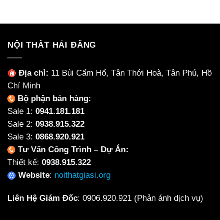
1,598,625₫.
là:
2,811,375₫.
là:
1,234,800₫.
2,205
NỘI THẤT HẢI ĐĂNG
Địa chỉ:
11 Bùi Cẩm Hổ, Tân Thới Hoà, Tân Phú, Hồ
Chí Minh
Bộ phận bán hàng:
Sale 1:
0941.181.181
Sale 2:
0938.915.322
Sale 3:
0868.920.921
Tư Vấn Công Trình – Dự Án:
Thiết kế:
0938.915.322
Website
:
noithatgiasi.org
Liên Hệ Giám Đốc
:
0906.920.921
(Phản ánh dịch vụ)