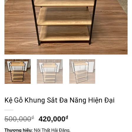
Kệ Gỗ Khung Sắt Đa Năng Hiện Đại
Giá
Giá
500,000
₫
420,000
₫
gốc
hiện
Thương hiệu
: Nội Thất Hải Đăng.