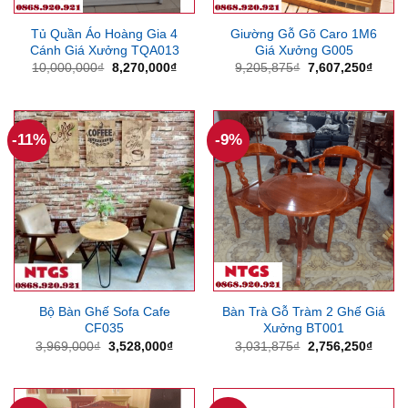
Tủ Quần Áo Hoàng Gia 4
Giường Gỗ Gõ Caro 1M6
Cánh Giá Xưởng TQA013
Giá Xưởng G005
Giá
Giá
Giá
Giá
10,000,000
₫
8,270,000
₫
9,205,875
₫
7,607,250
₫
gốc
hiện
gốc
hiện
là:
tại
là:
tại
10,000,000₫.
là:
9,205,875₫.
là:
8,270,000₫.
7,607
-11%
-9%
Bộ Bàn Ghế Sofa Cafe
Bàn Trà Gỗ Tràm 2 Ghế Giá
CF035
Xưởng BT001
Giá
Giá
Giá
Giá
3,969,000
₫
3,528,000
₫
3,031,875
₫
2,756,250
₫
gốc
hiện
gốc
hiện
là:
tại
là:
tại
3,969,000₫.
là:
3,031,875₫.
là:
3,528,000₫.
2,756