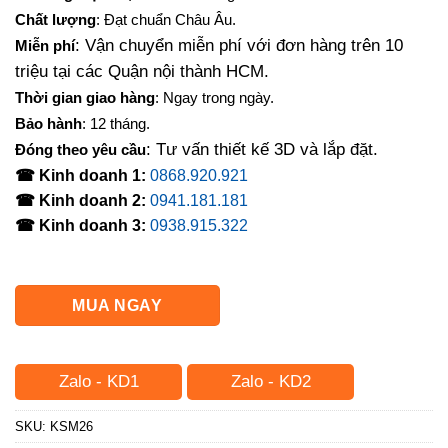
là:
tại
Chất lượng
: Đạt chuẩn Châu Âu.
500,000₫.
là:
: Vận chuyển miễn phí với đơn hàng trên 10
Miễn phí
420,000₫.
triệu tại các Quận nội thành HCM.
Thời gian giao hàng
: Ngay trong ngày.
Bảo hành
: 12 tháng.
: Tư vấn thiết kế 3D và lắp đặt.
Đóng theo yêu cầu
☎ Kinh doanh 1:
0868.920.921
☎ Kinh doanh 2:
0941.181.181
☎ Kinh doanh 3:
0938.915.322
MUA NGAY
Zalo - KD1
Zalo - KD2
SKU:
KSM26