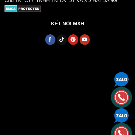
Chủ TK: CTY TNHH TM DV DT VA XD HAI DANG
KẾT NỐI MXH