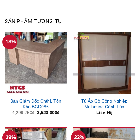
SẢN PHẨM TƯƠNG TỰ
-18%
Bàn Giám Đốc Chữ L Tồn
Tủ Áo Gỗ Công Nghiệp
Kho BGD086
Melamine Cánh Lùa
Giá
Giá
4,299,750
₫
3,528,000
₫
Liên Hệ
gốc
hiện
là:
tại
4,299,750₫.
là:
3,528,000₫.
-39%
-22%