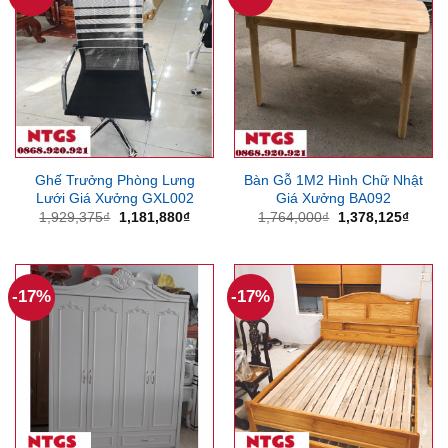
Ghế Trưởng Phòng Lưng
Bàn Gỗ 1M2 Hình Chữ Nhật
Lưới Giá Xưởng GXL002
Giá Xưởng BA092
Giá
Giá
Giá
Giá
1,929,375
₫
1,181,880
₫
1,764,000
₫
1,378,125
₫
gốc
hiện
gốc
hiện
là:
tại
là:
tại
1,929,375₫.
là:
1,764,000₫.
là:
1,181,880₫.
1,378
-17%
-17%