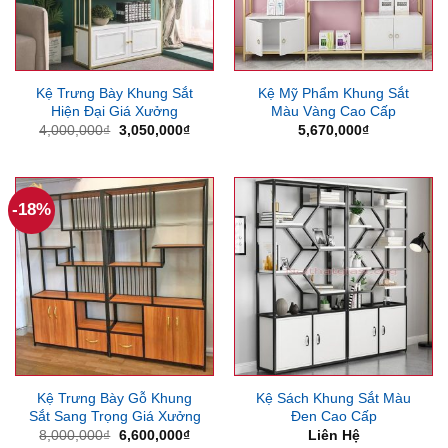
Kệ Trưng Bày Khung Sắt
Kệ Mỹ Phẩm Khung Sắt
Hiện Đại Giá Xưởng
Màu Vàng Cao Cấp
Giá
Giá
4,000,000
₫
3,050,000
₫
5,670,000
₫
gốc
hiện
là:
tại
4,000,000₫.
là:
3,050,000₫.
-18%
Kệ Trưng Bày Gỗ Khung
Kệ Sách Khung Sắt Màu
Sắt Sang Trọng Giá Xưởng
Đen Cao Cấp
Giá
Giá
8,000,000
₫
6,600,000
₫
Liên Hệ