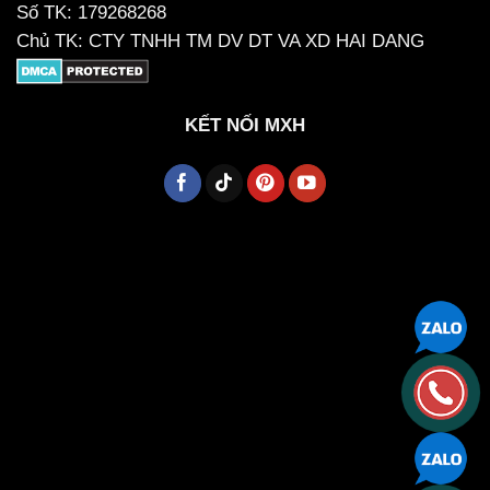
Số TK: 179268268
Chủ TK: CTY TNHH TM DV DT VA XD HAI DANG
KẾT NỐI MXH