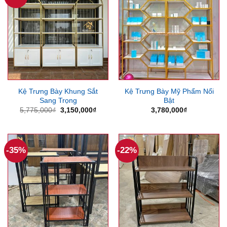
Kệ Trưng Bày Khung Sắt
Kệ Trưng Bày Mỹ Phẩm Nổi
Sang Trọng
Bật
Giá
Giá
5,775,000
₫
3,150,000
₫
3,780,000
₫
gốc
hiện
là:
tại
5,775,000₫.
là:
3,150,000₫.
-35%
-22%