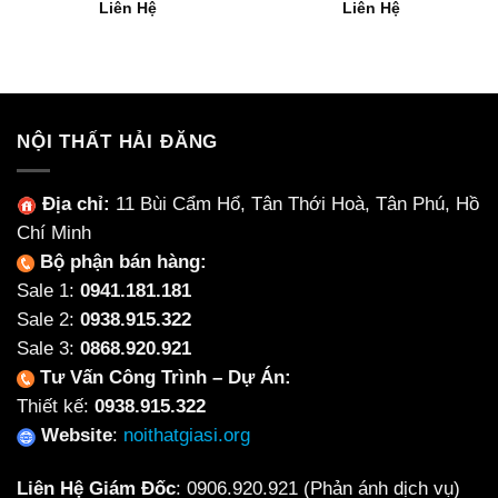
Liên Hệ
Liên Hệ
NỘI THẤT HẢI ĐĂNG
Địa chỉ:
11 Bùi Cẩm Hổ, Tân Thới Hoà, Tân Phú, Hồ
Chí Minh
Bộ phận bán hàng:
Sale 1:
0941.181.181
Sale 2:
0938.915.322
Sale 3:
0868.920.921
Tư Vấn Công Trình – Dự Án:
Thiết kế:
0938.915.322
Website
:
noithatgiasi.org
Liên Hệ Giám Đốc
:
0906.920.921
(Phản ánh dịch vụ)