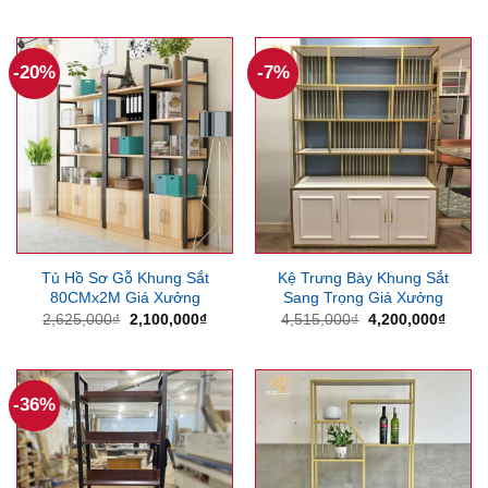
gốc
hiện
là:
tại
8,000,000₫.
là:
6,600,000₫.
-20%
-7%
Tủ Hồ Sơ Gỗ Khung Sắt
Kệ Trưng Bày Khung Sắt
80CMx2M Giá Xưởng
Sang Trọng Giá Xưởng
Giá
Giá
Giá
Giá
2,625,000
₫
2,100,000
₫
4,515,000
₫
4,200,000
₫
gốc
hiện
gốc
hiện
là:
tại
là:
tại
2,625,000₫.
là:
4,515,000₫.
là:
2,100,000₫.
4,200
-36%