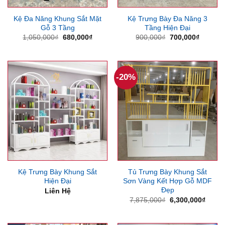
Kệ Đa Năng Khung Sắt Mặt
Kệ Trưng Bày Đa Năng 3
Gỗ 3 Tầng
Tầng Hiện Đại
Giá
Giá
Giá
Giá
1,050,000
₫
680,000
₫
900,000
₫
700,000
₫
gốc
hiện
gốc
hiện
là:
tại
là:
tại
1,050,000₫.
là:
900,000₫.
là:
680,000₫.
700,000
-20%
Kệ Trưng Bày Khung Sắt
Tủ Trưng Bày Khung Sắt
Hiện Đại
Sơn Vàng Kết Hợp Gỗ MDF
Đẹp
Liên Hệ
Giá
Giá
7,875,000
₫
6,300,000
₫
gốc
hiện
là:
tại
7,875,000₫.
là: