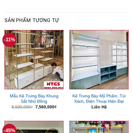
SẢN PHẨM TƯƠNG TỰ
-11%
Mẫu Kệ Trưng Bày Khung
Kệ Trưng Bày Mỹ Phẩm, Túi
Sắt Nhũ Đồng
Xách, Điện Thoại Hiện Đại
Giá
Giá
8,500,000
₫
7,560,000
₫
Liên Hệ
gốc
hiện
là:
tại
8,500,000₫.
là:
7,560,000₫.
-45%