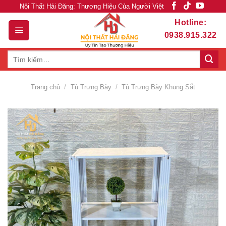
Skip
Nội Thất Hải Đăng: Thương Hiệu Của Người Việt
to
Hotline:
content
0938.915.322
Tìm
kiếm:
Trang chủ
/
Tủ Trưng Bày
/
Tủ Trưng Bày Khung Sắt