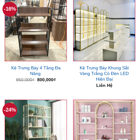
6,300
-16%
Kệ Trưng Bày 4 Tầng Đa
Kệ Trưng Bày Khung Sắt
Năng
Vàng Trắng Có Đèn LED
Hiện Đại
Giá
Giá
950,000
₫
800,000
₫
gốc
hiện
Liên Hệ
là:
tại
950,000₫.
là:
800,000₫.
-24%