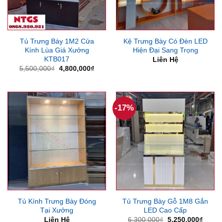
Tủ Trưng Bày 1M2 Cửa
Kệ Trưng Bày Có Đèn LED
Kính Lùa Giá Xưởng
Hiện Đại Sang Trọng
KTB017
Liên Hệ
Giá
Giá
5,500,000
₫
4,800,000
₫
gốc
hiện
là:
tại
5,500,000₫.
là:
4,800,000₫.
-17%
Tủ Kính Trưng Bày Đóng
Tủ Trưng Bày Gỗ 1M8 Gắn
Tại Xưởng
LED Cao Cấp
Giá
Giá
Liên Hệ
6,300,000
₫
5,250,000
₫