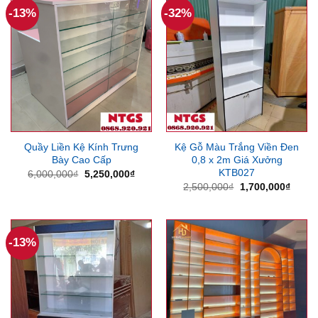
-13%
-32%
Quầy Liền Kệ Kính Trưng
Kệ Gỗ Màu Trắng Viền Đen
Bày Cao Cấp
0,8 x 2m Giá Xưởng
KTB027
Giá
Giá
6,000,000
₫
5,250,000
₫
gốc
hiện
Giá
Giá
2,500,000
₫
1,700,000
₫
là:
tại
gốc
hiện
6,000,000₫.
là:
là:
tại
5,250,000₫.
2,500,000₫.
là:
1,700
-13%