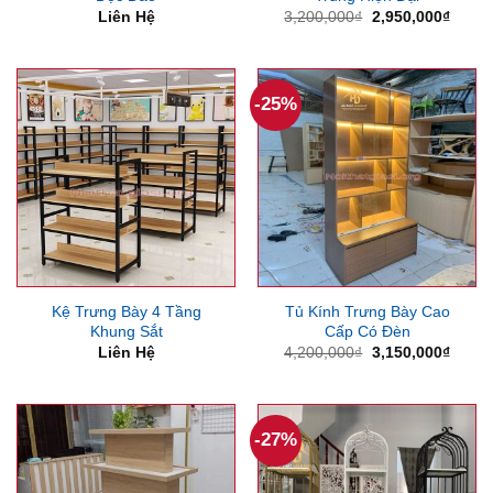
Giá
Giá
Liên Hệ
3,200,000
₫
2,950,000
₫
gốc
hiện
là:
tại
3,200,000₫.
là:
2,950
-25%
Kệ Trưng Bày 4 Tầng
Tủ Kính Trưng Bày Cao
Khung Sắt
Cấp Có Đèn
Giá
Giá
Liên Hệ
4,200,000
₫
3,150,000
₫
gốc
hiện
là:
tại
4,200,000₫.
là:
3,150
-27%