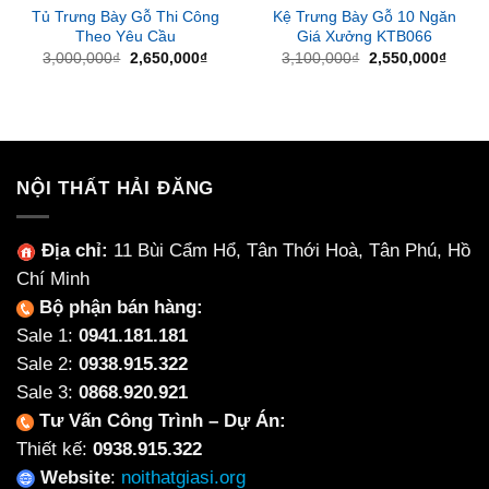
Tủ Trưng Bày Gỗ Thi Công
Kệ Trưng Bày Gỗ 10 Ngăn
Theo Yêu Cầu
Giá Xưởng KTB066
Giá
Giá
Giá
Giá
3,000,000
₫
2,650,000
₫
3,100,000
₫
2,550,000
₫
gốc
hiện
gốc
hiện
là:
tại
là:
tại
3,000,000₫.
là:
3,100,000₫.
là:
2,650,000₫.
2,550
NỘI THẤT HẢI ĐĂNG
Địa chỉ:
11 Bùi Cẩm Hổ, Tân Thới Hoà, Tân Phú, Hồ
Chí Minh
Bộ phận bán hàng:
Sale 1:
0941.181.181
Sale 2:
0938.915.322
Sale 3:
0868.920.921
Tư Vấn Công Trình – Dự Án:
Thiết kế:
0938.915.322
Website
:
noithatgiasi.org