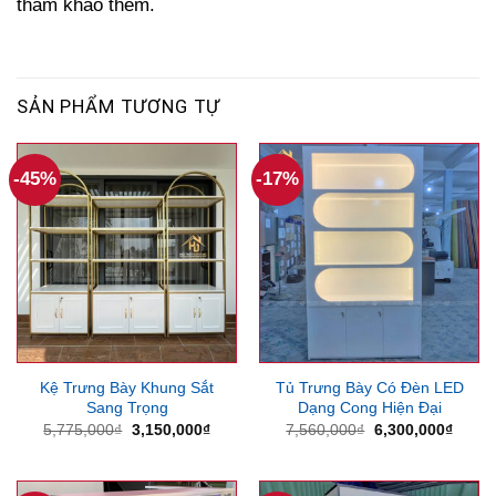
tham khảo thêm.
SẢN PHẨM TƯƠNG TỰ
-45%
-17%
Kệ Trưng Bày Khung Sắt
Tủ Trưng Bày Có Đèn LED
Sang Trọng
Dạng Cong Hiện Đại
Giá
Giá
Giá
Giá
5,775,000
₫
3,150,000
₫
7,560,000
₫
6,300,000
₫
gốc
hiện
gốc
hiện
là:
tại
là:
tại
5,775,000₫.
là:
7,560,000₫.
là:
3,150,000₫.
6,300