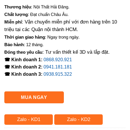
gốc
hiện
Thương hiệu
: Nội Thất Hải Đăng.
là:
tại
Chất lượng
: Đạt chuẩn Châu Âu.
2,300,000₫.
là:
: Vận chuyển miễn phí với đơn hàng trên 10
Miễn phí
1,900,000₫.
triệu tại các Quận nội thành HCM.
Thời gian giao hàng
: Ngay trong ngày.
Bảo hành
: 12 tháng.
: Tư vấn thiết kế 3D và lắp đặt.
Đóng theo yêu cầu
☎ Kinh doanh 1:
0868.920.921
☎ Kinh doanh 2:
0941.181.181
☎ Kinh doanh 3:
0938.915.322
MUA NGAY
Zalo - KD1
Zalo - KD2