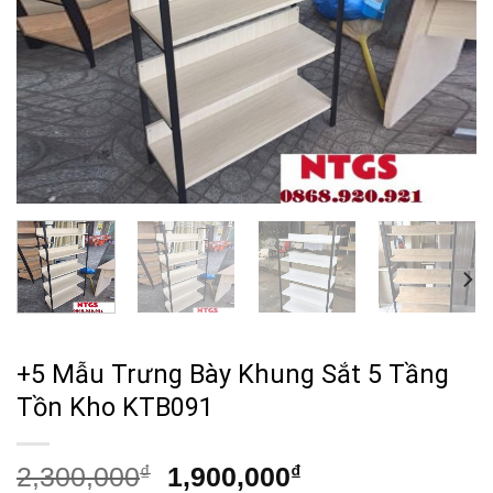
+5 Mẫu Trưng Bày Khung Sắt 5 Tầng
Tồn Kho KTB091
Giá
Giá
2,300,000
₫
1,900,000
₫