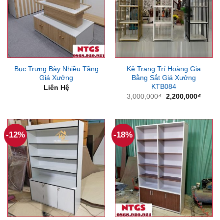
Bục Trưng Bày Nhiều Tầng
Kệ Trang Trí Hoàng Gia
Giá Xưởng
Bằng Sắt Giá Xưởng
KTB084
Liên Hệ
Giá
Giá
3,000,000
₫
2,200,000
₫
gốc
hiện
là:
tại
3,000,000₫.
là:
2,200
-12%
-18%