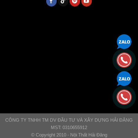
CÔNG TY TNHH TM DV ĐẦU TƯ VÀ XÂY DỰNG HẢI ĐĂNG
MST: 0310655912
© Copyright 2010 - Nội Thất Hải Đăng