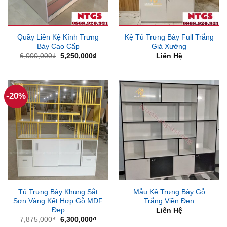
Quầy Liền Kệ Kính Trưng
Kệ Tủ Trưng Bày Full Trắng
Bày Cao Cấp
Giá Xưởng
Giá
Giá
6,000,000
₫
5,250,000
₫
Liên Hệ
gốc
hiện
là:
tại
6,000,000₫.
là:
5,250,000₫.
-20%
Tủ Trưng Bày Khung Sắt
Mẫu Kệ Trưng Bày Gỗ
Sơn Vàng Kết Hợp Gỗ MDF
Trắng Viền Đen
Đẹp
Liên Hệ
Giá
Giá
7,875,000
₫
6,300,000
₫
gốc
hiện