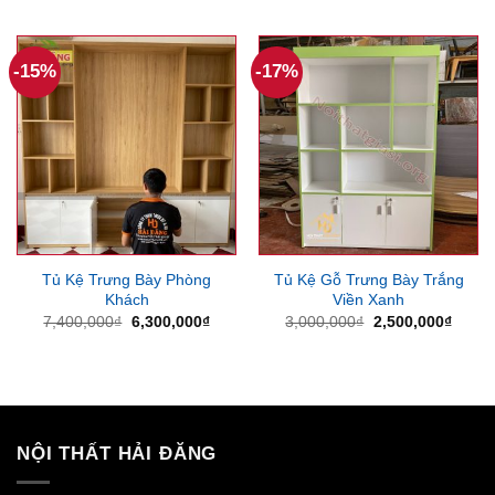
là:
tại
7,875,000₫.
là:
6,300,000₫.
-15%
-17%
Tủ Kệ Trưng Bày Phòng
Tủ Kệ Gỗ Trưng Bày Trắng
Khách
Viền Xanh
Giá
Giá
Giá
Giá
7,400,000
₫
6,300,000
₫
3,000,000
₫
2,500,000
₫
gốc
hiện
gốc
hiện
là:
tại
là:
tại
7,400,000₫.
là:
3,000,000₫.
là:
6,300,000₫.
2,500
NỘI THẤT HẢI ĐĂNG