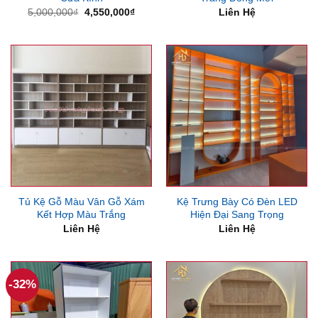
Giá
Giá
5,000,000
₫
4,550,000
₫
Liên Hệ
gốc
hiện
là:
tại
5,000,000₫.
là:
4,550,000₫.
Tủ Kệ Gỗ Màu Vân Gỗ Xám
Kệ Trưng Bày Có Đèn LED
Kết Hợp Màu Trắng
Hiện Đại Sang Trọng
Liên Hệ
Liên Hệ
-32%