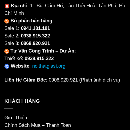
Địa chỉ:
11 Bùi Cẩm Hổ, Tân Thới Hoà, Tân Phú, Hồ
Chí Minh
Bộ phận bán hàng:
Sale 1:
0941.181.181
Sale 2:
0938.915.322
Sale 3:
0868.920.921
Tư Vấn Công Trình – Dự Án:
Thiết kế:
0938.915.322
Website
:
noithatgiasi.org
Liên Hệ Giám Đốc
:
0906.920.921
(Phản ánh dịch vụ)
KHÁCH HÀNG
Giới Thiệu
Chính Sách Mua – Thanh Toán