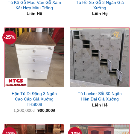
Tủ Kệ Gỗ Màu Vân Gỗ Xám
Tủ Hồ Sơ Gỗ 3 Ngăn Giá
Kết Hợp Màu Trắng
Xưởng
Liên Hệ
Liên Hệ
-25%
Hộc Tủ Di Động 3 Ngăn
Tủ Locker Sắt 30 Ngăn
Cao Cấp Giá Xưởng
Hiện Đại Giá Xưởng
THS008
Liên Hệ
Giá
Giá
1,200,000
₫
900,000
₫
gốc
hiện
là:
tại
1,200,000₫.
là:
900,000₫.
-18%
-10%