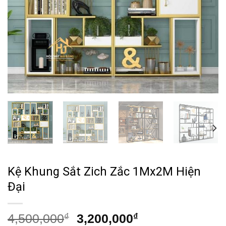
Kệ Khung Sắt Zich Zắc 1Mx2M Hiện
Đại
Giá
Giá
4,500,000
₫
3,200,000
₫