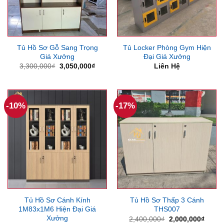
Tủ Hồ Sơ Gỗ Sang Trọng
Tủ Locker Phòng Gym Hiện
Giá Xưởng
Đại Giá Xưởng
Giá
Giá
3,300,000
₫
3,050,000
₫
Liên Hệ
gốc
hiện
là:
tại
3,300,000₫.
là:
3,050,000₫.
-10%
-17%
Tủ Hồ Sơ Cánh Kính
Tủ Hồ Sơ Thấp 3 Cánh
1M83x1M6 Hiện Đại Giá
THS007
Xưởng
Giá
Giá
2,400,000
₫
2,000,000
₫