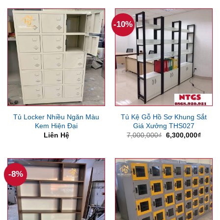
2,370
2,500,000₫.
là:
1,700,000₫.
-10%
Tủ Locker Nhiều Ngăn Màu
Tủ Kệ Gỗ Hồ Sơ Khung Sắt
Kem Hiện Đại
Giá Xưởng THS027
Giá
Giá
Liên Hệ
7,000,000
₫
6,300,000
₫
gốc
hiện
là:
tại
7,000,000₫.
là:
6,300
-8%