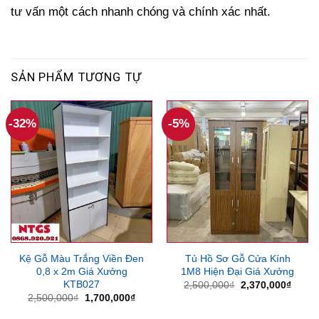
tư vấn một cách nhanh chóng và chính xác nhất.
SẢN PHẨM TƯƠNG TỰ
-32%
-5%
Kệ Gỗ Màu Trắng Viền Đen
Tủ Hồ Sơ Gỗ Cửa Kính
0,8 x 2m Giá Xưởng
1M8 Hiện Đại Giá Xưởng
KTB027
Giá
Giá
2,500,000
₫
2,370,000
₫
gốc
hiện
Giá
Giá
2,500,000
₫
1,700,000
₫
là:
tại
gốc
hiện
2,500,000₫.
là:
là:
tại