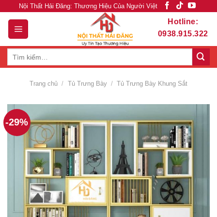
Skip
Nội Thất Hải Đăng: Thương Hiệu Của Người Việt
to
Hotline:
content
0938.915.322
Tìm
kiếm:
Trang chủ
/
Tủ Trưng Bày
/
Tủ Trưng Bày Khung Sắt
-29%