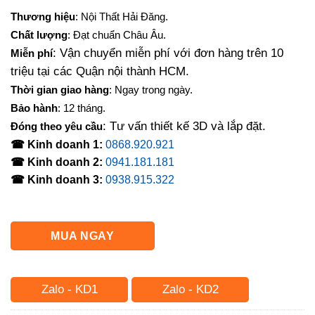
gốc
hiện
Thương hiệu
: Nội Thất Hải Đăng.
là:
tại
Chất lượng
: Đạt chuẩn Châu Âu.
4,500,000₫.
là:
: Vận chuyển miễn phí với đơn hàng trên 10
Miễn phí
3,200,000₫.
triệu tại các Quận nội thành HCM.
Thời gian giao hàng
: Ngay trong ngày.
Bảo hành
: 12 tháng.
: Tư vấn thiết kế 3D và lắp đặt.
Đóng theo yêu cầu
☎ Kinh doanh 1:
0868.920.921
☎ Kinh doanh 2:
0941.181.181
☎ Kinh doanh 3:
0938.915.322
MUA NGAY
Zalo - KD1
Zalo - KD2