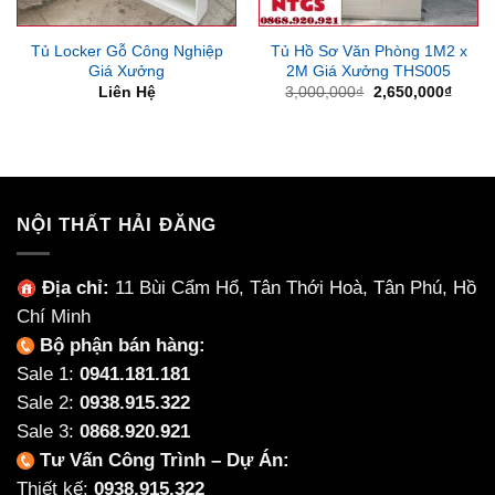
Tủ Locker Gỗ Công Nghiệp
Tủ Hồ Sơ Văn Phòng 1M2 x
Giá Xưởng
2M Giá Xưởng THS005
Giá
Giá
Liên Hệ
3,000,000
₫
2,650,000
₫
gốc
hiện
là:
tại
3,000,000₫.
là:
2,650
NỘI THẤT HẢI ĐĂNG
Địa chỉ:
11 Bùi Cẩm Hổ, Tân Thới Hoà, Tân Phú, Hồ
Chí Minh
Bộ phận bán hàng:
Sale 1:
0941.181.181
Sale 2:
0938.915.322
Sale 3:
0868.920.921
Tư Vấn Công Trình – Dự Án:
Thiết kế:
0938.915.322