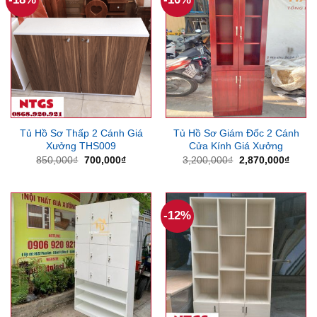
Tủ Hồ Sơ Thấp 2 Cánh Giá
Tủ Hồ Sơ Giám Đốc 2 Cánh
Xưởng THS009
Cửa Kính Giá Xưởng
Giá
Giá
Giá
Giá
850,000
₫
700,000
₫
3,200,000
₫
2,870,000
₫
gốc
hiện
gốc
hiện
là:
tại
là:
tại
850,000₫.
là:
3,200,000₫.
là:
700,000₫.
2,870
-12%