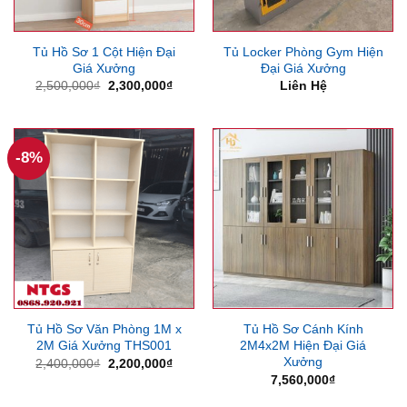
Tủ Hồ Sơ 1 Cột Hiện Đại
Tủ Locker Phòng Gym Hiện
Giá Xưởng
Đại Giá Xưởng
Giá
Giá
2,500,000
₫
2,300,000
₫
Liên Hệ
gốc
hiện
là:
tại
2,500,000₫.
là:
2,300,000₫.
-8%
Tủ Hồ Sơ Văn Phòng 1M x
Tủ Hồ Sơ Cánh Kính
2M Giá Xưởng THS001
2M4x2M Hiện Đại Giá
Xưởng
Giá
Giá
2,400,000
₫
2,200,000
₫
gốc
hiện
7,560,000
₫
là:
tại
2,400,000₫.
là: