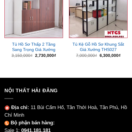
Tủ Hồ Sơ Thấp 2 Tầng
Tủ Kệ Gỗ Hồ Sơ Khung Sắt
Sang Trọng Giá Xưởng
Giá Xưởng THS027
Giá
Giá
Giá
Giá
3,150,000
₫
2,730,000
₫
7,000,000
₫
6,300,000
₫
gốc
hiện
gốc
hiện
là:
tại
là:
tại
3,150,000₫.
là:
7,000,000₫.
là:
2,730,000₫.
6,300
NỘI THẤT HẢI ĐĂNG
Địa chỉ:
11 Bùi Cẩm Hổ, Tân Thới Hoà, Tân Phú, Hồ
Chí Minh
Bộ phận bán hàng:
Sale 1:
0941.181.181