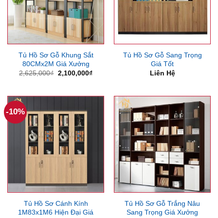
Tủ Hồ Sơ Gỗ Khung Sắt
Tủ Hồ Sơ Gỗ Sang Trọng
80CMx2M Giá Xưởng
Giá Tốt
Giá
Giá
2,625,000
₫
2,100,000
₫
Liên Hệ
gốc
hiện
là:
tại
2,625,000₫.
là:
2,100,000₫.
-10%
Tủ Hồ Sơ Cánh Kính
Tủ Hồ Sơ Gỗ Trắng Nâu
1M83x1M6 Hiện Đại Giá
Sang Trọng Giá Xưởng