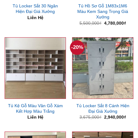
Tủ Locker Sắt 30 Ngăn
Tủ Hồ Sơ Gỗ 1M83x1M6
Hiện Đại Giá Xưởng
Màu Kem Sang Trọng Giá
Xưởng
Liên Hệ
Giá
Giá
5,500,000
₫
4,780,000
₫
gốc
hiện
là:
tại
5,500,000₫.
là:
4,780
-20%
Tủ Kệ Gỗ Màu Vân Gỗ Xám
Tủ Locker Sắt 8 Cánh Hiện
Kết Hợp Màu Trắng
Đại Giá Xưởng
Giá
Giá
Liên Hệ
3,675,000
₫
2,940,000
₫
gốc
hiện
là:
tại
3,675,000₫.
là:
2,940