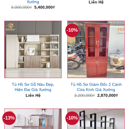
Xưởng
Liên Hệ
Giá
Giá
6,000,000
₫
5,400,000
₫
gốc
hiện
là:
tại
6,000,000₫.
là:
5,400,000₫.
-10%
Tủ Hồ Sơ Gỗ Nâu Đẹp,
Tủ Hồ Sơ Giám Đốc 2 Cánh
Hiện Đại Giá Xưởng
Cửa Kính Giá Xưởng
Giá
Giá
Liên Hệ
3,200,000
₫
2,870,000
₫
gốc
hiện
là:
tại
3,200,000₫.
là:
2,870
-13%
-10%