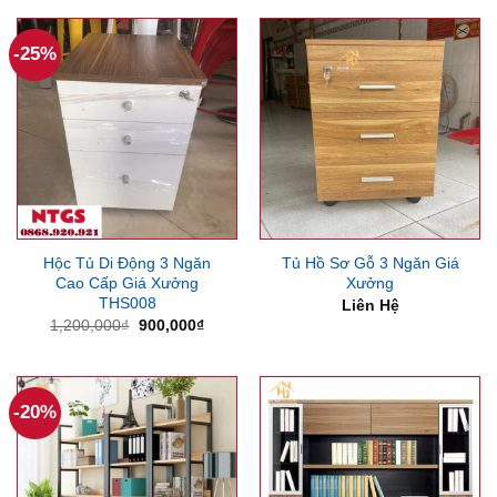
2,200,000₫.
-25%
Hộc Tủ Di Động 3 Ngăn
Tủ Hồ Sơ Gỗ 3 Ngăn Giá
Cao Cấp Giá Xưởng
Xưởng
THS008
Liên Hệ
Giá
Giá
1,200,000
₫
900,000
₫
gốc
hiện
là:
tại
1,200,000₫.
là:
900,000₫.
-20%