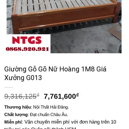
Giường Gỗ Gõ Nữ Hoàng 1M8 Giá
Xưởng G013
Giá
Giá
9,316,125
₫
7,761,600
₫
gốc
hiện
Thương hiệu
: Nội Thất Hải Đăng.
là:
tại
Chất lượng
: Đạt chuẩn Châu Âu.
9,316,125₫.
là:
: Vận chuyển miễn phí với đơn hàng trên 10
Miễn phí
7,761,600₫.