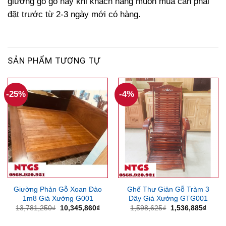
giường gỗ gõ này khi khách hàng muốn mua cần phải
đặt trước từ 2-3 ngày mới có hàng.
SẢN PHẨM TƯƠNG TỰ
-25%
-4%
Giường Phản Gỗ Xoan Đào
Ghế Thư Giản Gỗ Tràm 3
1m8 Giá Xưởng G001
Dây Giá Xưởng GTG001
Giá
Giá
Giá
Giá
13,781,250
₫
10,345,860
₫
1,598,625
₫
1,536,885
₫
gốc
hiện
gốc
hiện
là:
tại
là:
tại