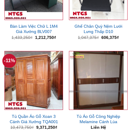
Bàn Làm Việc Chữ L 1M4
Ghế Chân Quỳ Nệm Lưới
Giá Xưởng BLV007
Lưng Thấp D10
Giá
Giá
Giá
Giá
1,433,250
₫
1,212,750
₫
1,047,375
₫
606,375
₫
gốc
hiện
gốc
hiện
là:
tại
là:
tại
1,433,250₫.
là:
1,047,375₫.
là:
1,212,750₫.
606,37
-11%
Tủ Quần Áo Gỗ Xoan 3
Tủ Áo Gỗ Công Nghiệp
Cánh Giá Xưởng TQA001
Melamine Cánh Lùa
Giá
Giá
10,473,750
₫
9,371,250
₫
Liên Hệ
gốc
hiện