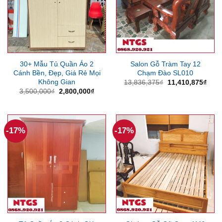
30+ Mẫu Tủ Quần Áo 2
Salon Gỗ Tràm Tay 12
Cánh Bền, Đẹp, Giá Rẻ Mọi
Chạm Đào SL010
Không Gian
Giá
Giá
13,836,375
₫
11,410,875
₫
gốc
hiện
Giá
Giá
3,500,000
₫
2,800,000
₫
là:
tại
gốc
hiện
13,836,375₫.
là:
là:
tại
11,4
3,500,000₫.
là:
2,800,000₫.
-17%
-17%