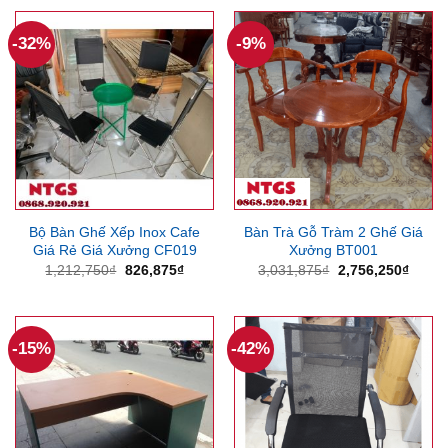
13,781,250₫.
là:
1,598,625₫.
là:
10,345,860₫.
1,536
-32%
-9%
Bộ Bàn Ghế Xếp Inox Cafe
Bàn Trà Gỗ Tràm 2 Ghế Giá
Giá Rẻ Giá Xưởng CF019
Xưởng BT001
Giá
Giá
Giá
Giá
1,212,750
₫
826,875
₫
3,031,875
₫
2,756,250
₫
gốc
hiện
gốc
hiện
là:
tại
là:
tại
1,212,750₫.
là:
3,031,875₫.
là:
826,875₫.
2,756
-15%
-42%