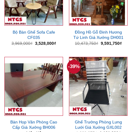
Bộ Bàn Ghế Sofa Cafe
Đồng Hồ Gỗ Đinh Hương
CF035
Tứ Linh Giá Xưởng DH001
Giá
Giá
Giá
Giá
3,969,000
₫
3,528,000
₫
10,473,750
₫
9,591,750
₫
gốc
hiện
gốc
hiện
là:
tại
là:
tại
3,969,000₫.
là:
10,473,750₫.
là:
3,528,000₫.
9,591
-39%
Bàn Họp Văn Phòng Cao
Ghế Trưởng Phòng Lưng
Cấp Giá Xưởng BH006
Lưới Giá Xưởng GXL002