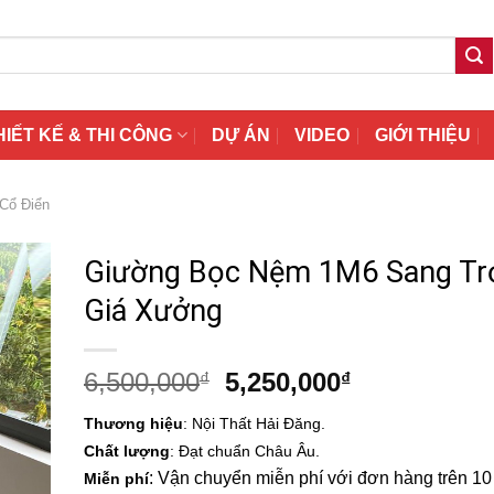
HIẾT KẾ & THI CÔNG
DỰ ÁN
VIDEO
GIỚI THIỆU
Cổ Điển
Giường Bọc Nệm 1M6 Sang Tr
Giá Xưởng
Giá
Giá
6,500,000
5,250,000
₫
₫
gốc
hiện
Thương hiệu
: Nội Thất Hải Đăng.
là:
tại
Chất lượng
: Đạt chuẩn Châu Âu.
6,500,000₫.
là:
: Vận chuyển miễn phí với đơn hàng trên 10 t
Miễn phí
5,250,000₫.