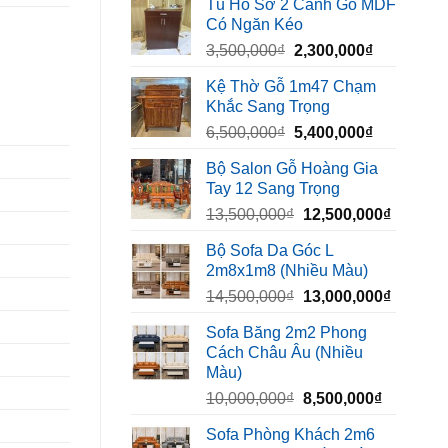
Tủ Hồ Sơ 2 Cánh Gỗ MDF
là:
tại
Có Ngăn Kéo
450,000₫.
là:
Giá
Giá
3,500,000
₫
2,300,000
₫
320,000₫.
gốc
hiện
Kệ Thờ Gỗ 1m47 Chạm
là:
tại
Khắc Sang Trọng
3,500,000₫.
là:
Giá
Giá
6,500,000
₫
5,400,000
₫
2,300,000₫
gốc
hiện
Bộ Salon Gỗ Hoàng Gia
là:
tại
Tay 12 Sang Trọng
6,500,000₫.
là:
Giá
Giá
13,500,000
₫
12,500,000
₫
5,400,000₫
gốc
hiện
Bộ Sofa Da Góc L
là:
tại
2m8x1m8 (Nhiều Màu)
13,500,000₫.
là:
Giá
Giá
14,500,000
₫
13,000,000
₫
12,500,
gốc
hiện
Sofa Băng 2m2 Phong
là:
tại
Cách Châu Âu (Nhiều
14,500,000₫.
là:
Màu)
13,000,
Giá
Giá
10,000,000
₫
8,500,000
₫
gốc
hiện
Sofa Phòng Khách 2m6
là:
tại