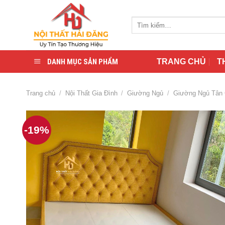
Skip
to
Tìm
content
kiếm:
DANH MỤC SẢN PHẨM
TRANG CHỦ
T
Trang chủ
/
Nội Thất Gia Đình
/
Giường Ngủ
/
Giường Ngủ Tân 
-19%