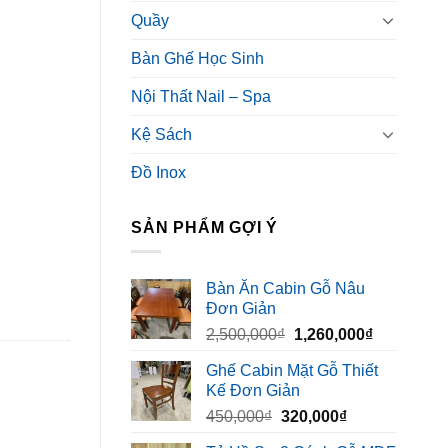
Quầy
Bàn Ghế Học Sinh
Nội Thất Nail – Spa
Kệ Sách
Đồ Inox
SẢN PHẨM GỢI Ý
Bàn Ăn Cabin Gỗ Nâu
Đơn Giản
Giá
Giá
2,500,000
₫
1,260,000
₫
gốc
hiện
Ghế Cabin Mặt Gỗ Thiết
là:
tại
Kế Đơn Giản
2,500,000₫.
là:
Giá
Giá
450,000
₫
320,000
₫
1,260,000₫
gốc
hiện