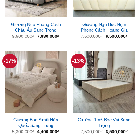
Giường Ngủ Phong Cách
Giường Ngủ Bọc Nệm
Châu Âu Sang Trọng
Phong Cách Hoàng Gia
Giá
Giá
Giá
Giá
9,500,000
₫
7,880,000
₫
7,500,000
₫
6,500,000
₫
gốc
hiện
gốc
hiện
là:
tại
là:
tại
9,500,000₫.
là:
7,500,000₫.
là:
7,880,000₫.
6,500
-17%
-13%
Giường Bọc Simili Hàn
Giường 1m6 Bọc Vải Sang
Quốc Sang Trọng
Trọng
Giá
Giá
Giá
Giá
5,300,000
₫
4,400,000
₫
7,500,000
₫
6,500,000
₫
gốc
hiện
gốc
hiện
là:
tại
là:
tại