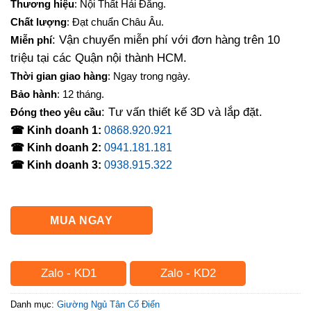
Thương hiệu
: Nội Thất Hải Đăng.
là:
tại
Chất lượng
: Đạt chuẩn Châu Âu.
5,500,000₫.
là:
: Vận chuyển miễn phí với đơn hàng trên 10
Miễn phí
4,890,000₫.
triệu tại các Quận nội thành HCM.
Thời gian giao hàng
: Ngay trong ngày.
Bảo hành
: 12 tháng.
: Tư vấn thiết kế 3D và lắp đặt.
Đóng theo yêu cầu
☎ Kinh doanh 1:
0868.920.921
☎ Kinh doanh 2:
0941.181.181
☎ Kinh doanh 3:
0938.915.322
MUA NGAY
Zalo - KD1
Zalo - KD2
Danh mục:
Giường Ngủ Tân Cổ Điển