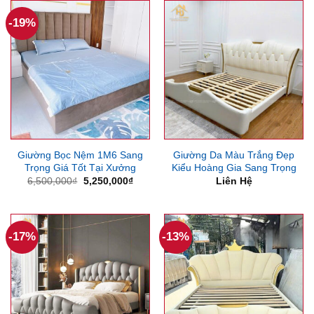
6,500,000₫.
4,400
-19%
Giường Bọc Nệm 1M6 Sang
Giường Da Màu Trắng Đẹp
Trọng Giá Tốt Tại Xưởng
Kiểu Hoàng Gia Sang Trọng
Giá
Giá
6,500,000
₫
5,250,000
₫
Liên Hệ
gốc
hiện
là:
tại
6,500,000₫.
là:
5,250,000₫.
-17%
-13%