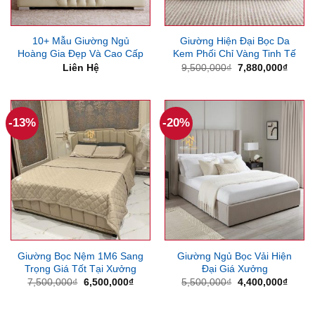
10+ Mẫu Giường Ngủ
Giường Hiện Đại Bọc Da
Hoàng Gia Đẹp Và Cao Cấp
Kem Phối Chỉ Vàng Tinh Tế
Giá
Giá
Liên Hệ
9,500,000
₫
7,880,000
₫
gốc
hiện
là:
tại
9,500,000₫.
là:
7,880
-13%
-20%
Giường Bọc Nệm 1M6 Sang
Giường Ngủ Bọc Vải Hiện
Trọng Giá Tốt Tại Xưởng
Đại Giá Xưởng
Giá
Giá
Giá
Giá
7,500,000
₫
6,500,000
₫
5,500,000
₫
4,400,000
₫
gốc
hiện
gốc
hiện
là:
tại
là:
tại
7,500,000₫.
là:
5,500,000₫.
là: