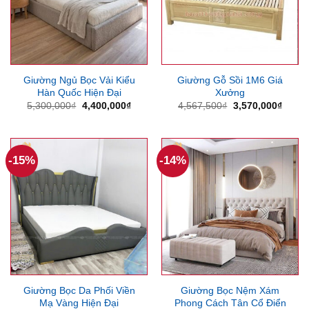
Giường Ngủ Bọc Vải Kiểu
Giường Gỗ Sồi 1M6 Giá
Hàn Quốc Hiện Đại
Xưởng
Giá
Giá
Giá
Giá
5,300,000
₫
4,400,000
₫
4,567,500
₫
3,570,000
₫
gốc
hiện
gốc
hiện
là:
tại
là:
tại
5,300,000₫.
là:
4,567,500₫.
là:
4,400,000₫.
3,570
-15%
-14%
Giường Bọc Da Phối Viền
Giường Bọc Nệm Xám
Mạ Vàng Hiện Đại
Phong Cách Tân Cổ Điển