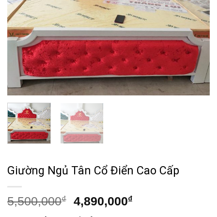
Giường Ngủ Tân Cổ Điển Cao Cấp
Giá
Giá
5,500,000
₫
4,890,000
₫
gốc
hiện