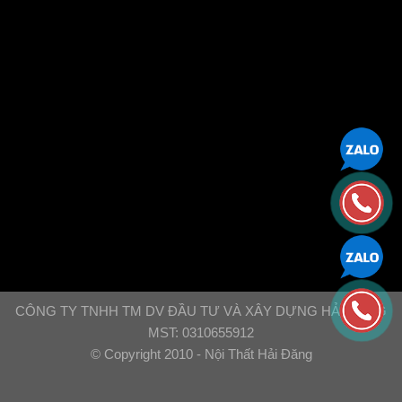
CÔNG TY TNHH TM DV ĐẦU TƯ VÀ XÂY DỰNG HẢI ĐĂNG
MST: 0310655912
© Copyright 2010 - Nội Thất Hải Đăng