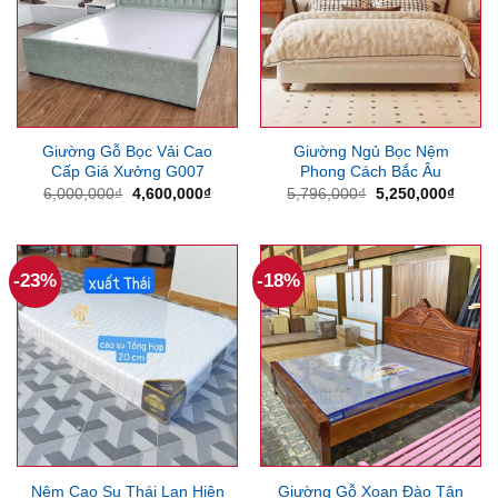
Giường Gỗ Bọc Vải Cao
Giường Ngủ Bọc Nệm
Cấp Giá Xưởng G007
Phong Cách Bắc Âu
Giá
Giá
Giá
Giá
6,000,000
₫
4,600,000
₫
5,796,000
₫
5,250,000
₫
gốc
hiện
gốc
hiện
là:
tại
là:
tại
6,000,000₫.
là:
5,796,000₫.
là:
4,600,000₫.
5,250
-23%
-18%
Nệm Cao Su Thái Lan Hiện
Giường Gỗ Xoan Đào Tân