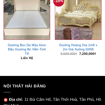
-15%
Giường Bọc Da Màu Kem
Giường Hoàng Gia 1m8 x
Đầu Giường Bo Viền Tinh
2m Giá Xưởng G006
Tế
Giá
Giá
8,500,000
₫
7,200,000
₫
gốc
hiện
Liên Hệ
là:
tại
8,500,000₫.
là:
7,200
NỘI THẤT HẢI ĐĂNG
Địa chỉ:
11 Bùi Cẩm Hổ, Tân Thới Hoà, Tân Phú, Hồ