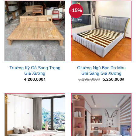
550,000
-15%
Trường Kỷ Gỗ Sang Trọng
Giường Ngủ Bọc Da Màu
Giá Xưởng
Ghi Sáng Giá Xưởng
Giá
Giá
4,200,000
₫
6,195,000
₫
5,250,000
₫
gốc
hiện
là:
tại
6,195,000₫.
là:
5,250