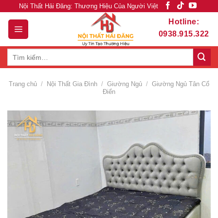
Skip
Nội Thất Hải Đăng: Thương Hiệu Của Người Việt
to
Hotline:
content
0938.915.322
Tìm
kiếm:
Trang chủ
/
Nội Thất Gia Đình
/
Giường Ngủ
/
Giường Ngủ Tân Cổ
Điển