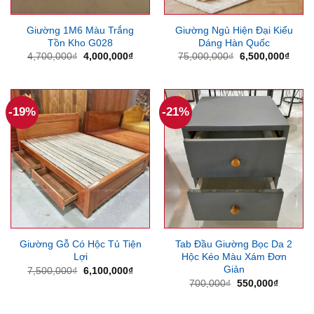
Giường 1M6 Màu Trắng
Giường Ngủ Hiện Đại Kiểu
Tồn Kho G028
Dáng Hàn Quốc
Giá
Giá
Giá
Giá
4,700,000
₫
4,000,000
₫
75,000,000
₫
6,500,000
₫
gốc
hiện
gốc
hiện
là:
tại
là:
tại
4,700,000₫.
là:
75,000,000₫.
là:
4,000,000₫.
6,500
-19%
-21%
Giường Gỗ Có Hộc Tủ Tiện
Tab Đầu Giường Bọc Da 2
Lợi
Hộc Kéo Màu Xám Đơn
Giản
Giá
Giá
7,500,000
₫
6,100,000
₫
gốc
hiện
Giá
Giá
700,000
₫
550,000
₫
là:
tại
gốc
hiện
7,500,000₫.
là:
là:
tại
6,100,000₫.
700,000₫.
là: