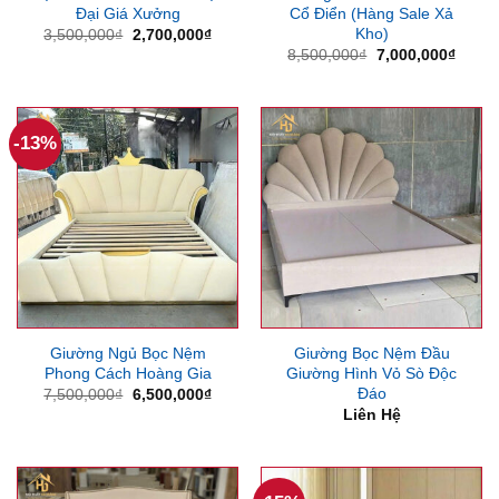
Đại Giá Xưởng
Cổ Điển (Hàng Sale Xả
Kho)
Giá
Giá
3,500,000
₫
2,700,000
₫
gốc
hiện
Giá
Giá
8,500,000
₫
7,000,000
₫
là:
tại
gốc
hiện
3,500,000₫.
là:
là:
tại
2,700,000₫.
8,500,000₫.
là:
7,000
-13%
Giường Ngủ Bọc Nệm
Giường Bọc Nệm Đầu
Phong Cách Hoàng Gia
Giường Hình Vỏ Sò Độc
Đáo
Giá
Giá
7,500,000
₫
6,500,000
₫
gốc
hiện
Liên Hệ
là:
tại
7,500,000₫.
là:
6,500,000₫.