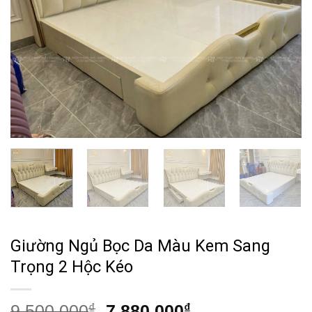
Giường Ngủ Bọc Da Màu Kem Sang
Trọng 2 Hộc Kéo
Giá
Giá
9,500,000
₫
7,880,000
₫