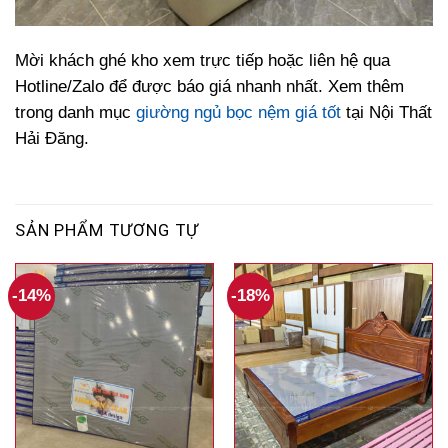
Mời
khách
ghé
kho
xem
trực
tiếp
hoặc
liên
hệ
qua
Hotline/
Zalo
để
được
báo
giá
nhanh
nhất. Xem thêm
trong danh mục
giường ngủ bọc nệm giá tốt
tại Nội Thất
Hải Đăng.
SẢN PHẨM TƯƠNG TỰ
-14%
-18%