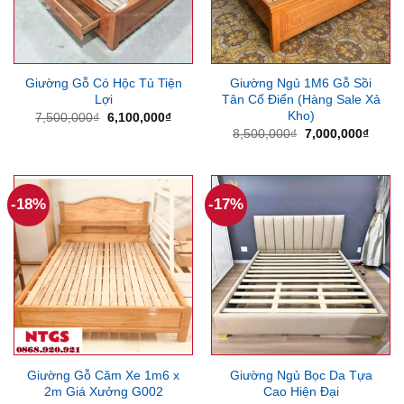
Giường Gỗ Có Hộc Tủ Tiện
Giường Ngủ 1M6 Gỗ Sồi
Lợi
Tân Cổ Điển (Hàng Sale Xả
Kho)
Giá
Giá
7,500,000
₫
6,100,000
₫
gốc
hiện
Giá
Giá
8,500,000
₫
7,000,000
₫
là:
tại
gốc
hiện
7,500,000₫.
là:
là:
tại
6,100,000₫.
8,500,000₫.
là:
7,000
-18%
-17%
Giường Gỗ Căm Xe 1m6 x
Giường Ngủ Bọc Da Tựa
2m Giá Xưởng G002
Cao Hiện Đại