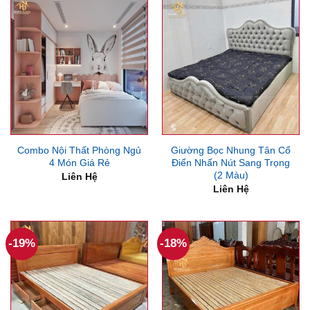
4,000,000₫.
6,500
Combo Nội Thất Phòng Ngủ
Giường Bọc Nhung Tân Cổ
4 Món Giá Rẻ
Điển Nhấn Nút Sang Trọng
(2 Màu)
Liên Hệ
Liên Hệ
-19%
-18%