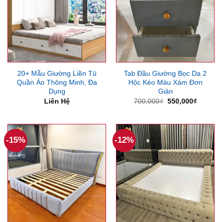
20+ Mẫu Giường Liền Tủ
Tab Đầu Giường Bọc Da 2
Quần Áo Thông Minh, Đa
Hộc Kéo Màu Xám Đơn
Dụng
Giản
Giá
Giá
Liên Hệ
700,000
₫
550,000
₫
gốc
hiện
là:
tại
700,000₫.
là:
550,000
-15%
-12%