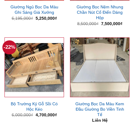
Giường Ngủ Bọc Da Màu
Giường Bọc Nệm Nhung
Ghi Sáng Giá Xưởng
Chần Nút Cổ Điển Dáng
Hộp
Giá
Giá
6,195,000
₫
5,250,000
₫
gốc
hiện
Giá
Giá
8,500,000
₫
7,500,000
₫
là:
tại
gốc
hiện
6,195,000₫.
là:
là:
tại
5,250,000₫.
8,500,000₫.
là:
7,500
-22%
Bộ Trường Kỷ Gỗ Sồi Có
Giường Bọc Da Màu Kem
Hộc Kéo
Đầu Giường Bo Viền Tinh
Tế
Giá
Giá
6,000,000
₫
4,700,000
₫
gốc
hiện
Liên Hệ
là:
tại
6,000,000₫.
là:
4,700,000₫.