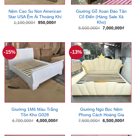
Nệm Cao Su Non American
Giường Gỗ Xoan Đào Tân
Star USA Êm Ái Thoáng Khí
Cổ Điển (Hàng Sale Xả
Kho)
Giá
Giá
1,100,000
₫
950,000
₫
gốc
hiện
Giá
Giá
8,500,000
₫
7,000,000
₫
là:
tại
gốc
hiện
1,100,000₫.
là:
là:
tại
950,000₫.
8,500,000₫.
là:
7,000
-15%
-13%
Giường 1M6 Màu Trắng
Giường Ngủ Bọc Nệm
Tồn Kho G028
Phong Cách Hoàng Gia
Giá
Giá
Giá
Giá
4,700,000
₫
4,000,000
₫
7,500,000
₫
6,500,000
₫
gốc
hiện
gốc
hiện
là:
tại
là:
tại
4,700,000₫.
là:
7,500,000₫.
là: