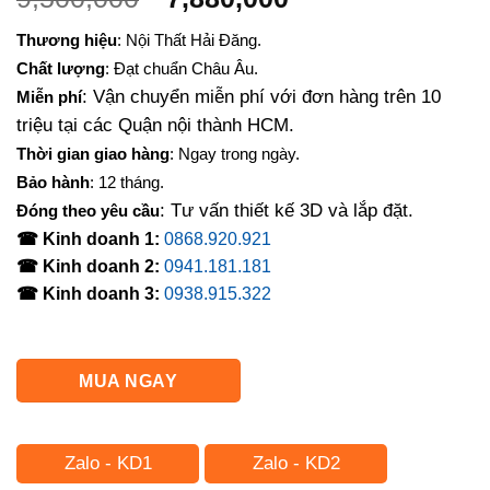
gốc
hiện
Thương hiệu
: Nội Thất Hải Đăng.
là:
tại
Chất lượng
: Đạt chuẩn Châu Âu.
9,500,000₫.
là:
: Vận chuyển miễn phí với đơn hàng trên 10
Miễn phí
7,880,000₫.
triệu tại các Quận nội thành HCM.
Thời gian giao hàng
: Ngay trong ngày.
Bảo hành
: 12 tháng.
: Tư vấn thiết kế 3D và lắp đặt.
Đóng theo yêu cầu
☎ Kinh doanh 1:
0868.920.921
☎ Kinh doanh 2:
0941.181.181
☎ Kinh doanh 3:
0938.915.322
MUA NGAY
Zalo - KD1
Zalo - KD2