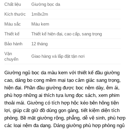
Chất liệu
Giường bọc da
Kích thước
1m8x2m
Màu sắc
Màu kem
Thiết kế
Thiết kế hiện đại, cao cấp, sang trọng
Bảo hành
12 tháng
Vận
Giao hàng và lắp đặt tận nơi
chuyển
Giường
ngủ
bọc
da
màu
kem
với
thiết
kế
đầu
giường
cao,
dáng
bo
cong
mềm
mại
tạo
cảm
giác
sang
trọng,
hiện
đại.
Phần
đầu
giường
được
bọc
nệm
dày,
êm
ái,
phù
hợp
những
ai
thích
tựa
lưng
đọc
sách,
xem
phim
thoải
mái.
Giường
có
tích
hợp
hộc
kéo bên hông
tiện
lợi,
giúp
cất
giữ
đồ
dùng
gọn
gàng,
tiết
kiệm
diện
tích
phòng.
Bề
mặt
giường
rộng,
phẳng,
dễ
vệ
sinh,
phù
hợp
các
loại
nệm
đa
dạng.
Dáng
giường
phù
hợp
phòng
ngủ