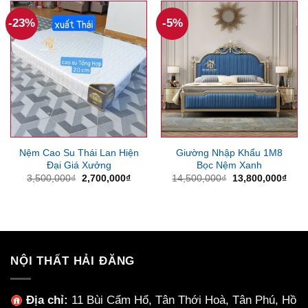
-23%
-5%
Nệm Cao Su Thái Lan Hiện
Giường Nhập Khẩu 1M8
Đại Giá Xưởng
Bọc Nệm Xanh
Giá
Giá
Giá
Giá
3,500,000
₫
2,700,000
₫
14,500,000
₫
13,800,000
₫
gốc
hiện
gốc
hiện
là:
tại
là:
tại
3,500,000₫.
là:
14,500,000₫.
là:
2,700,000₫.
13,8
NỘI THẤT HẢI ĐĂNG
Địa chỉ:
11 Bùi Cẩm Hổ, Tân Thới Hoà, Tân Phú, Hồ