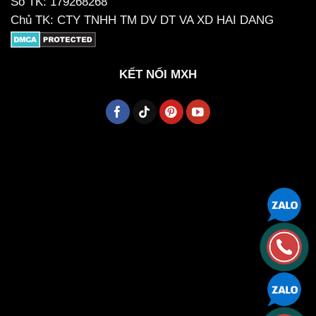
Số TK: 179268268
Chủ TK: CTY TNHH TM DV DT VA XD HAI DANG
KẾT NỐI MXH