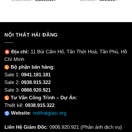
gốc
hiện
gốc
hiện
là:
tại
là:
tại
1,600,000₫.
là:
500,000₫.
là:
1,350,000₫.
300,000
NỘI THẤT HẢI ĐĂNG
Địa chỉ:
11 Bùi Cẩm Hổ, Tân Thới Hoà, Tân Phú, Hồ
Chí Minh
Bộ phận bán hàng:
Sale 1:
0941.181.181
Sale 2:
0938.915.322
Sale 3:
0868.920.921
Tư Vấn Công Trình – Dự Án:
Thiết kế:
0938.915.322
Website
:
noithatgiasi.org
Liên Hệ Giám Đốc
:
0906.920.921
(Phản ánh dịch vụ)