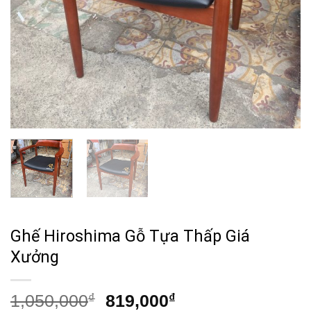
Ghế Hiroshima Gỗ Tựa Thấp Giá
Xưởng
Giá
Giá
1,050,000
₫
819,000
₫