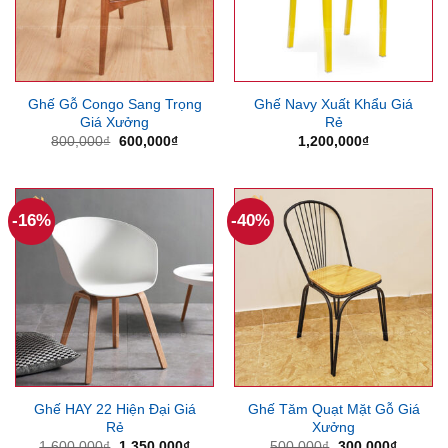
Ghế Gỗ Congo Sang Trọng
Ghế Navy Xuất Khẩu Giá
Giá Xưởng
Rẻ
Giá
Giá
800,000
₫
600,000
₫
1,200,000
₫
gốc
hiện
là:
tại
800,000₫.
là:
600,000₫.
-16%
-40%
Ghế HAY 22 Hiện Đại Giá
Ghế Tăm Quạt Mặt Gỗ Giá
Rẻ
Xưởng
Giá
Giá
Giá
Giá
1,600,000
₫
1,350,000
₫
500,000
₫
300,000
₫