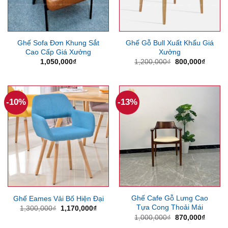
Ghế Sofa Đơn Khung Sắt
Ghế Gỗ Bull Xuất Khẩu Giá
Cao Cấp Giá Xưởng
Xưởng
Giá
Giá
1,050,000
₫
1,200,000
₫
800,000
₫
gốc
hiện
là:
tại
1,200,000₫.
là:
800,00
-10%
-13%
Ghế Cafe Gỗ Lưng Cao
Ghế Eames Vải Bố Hiện Đại
Tựa Cong Thoải Mái
Giá
Giá
1,300,000
₫
1,170,000
₫
gốc
hiện
Giá
Giá
1,000,000
₫
870,000
₫
là:
tại
gốc
hiện