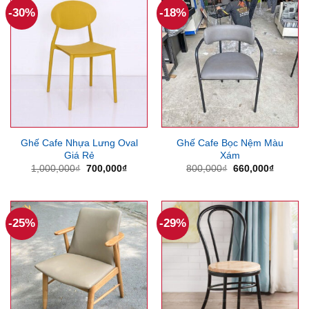
-30%
-18%
Ghế Cafe Nhựa Lưng Oval
Ghế Cafe Bọc Nệm Màu
Giá Rẻ
Xám
Giá
Giá
Giá
Giá
1,000,000
₫
700,000
₫
800,000
₫
660,000
₫
gốc
hiện
gốc
hiện
là:
tại
là:
tại
1,000,000₫.
là:
800,000₫.
là:
700,000₫.
660,000
-25%
-29%