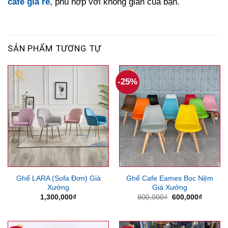
cafe giá rẻ
, phù hợp với không gian của bạn.
SẢN PHẨM TƯƠNG TỰ
-25%
Ghế LARA (Sofa Đơn) Giá
Ghế Cafe Eames Bọc Nệm
Xưởng
Giá Xưởng
Giá
Giá
1,300,000
₫
800,000
₫
600,000
₫
gốc
hiện
là:
tại
800,000₫.
là:
600,000