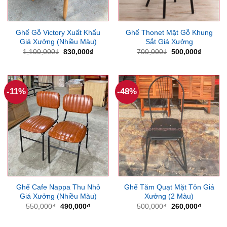
Ghế Gỗ Victory Xuất Khẩu
Ghế Thonet Mặt Gỗ Khung
Giá Xưởng (Nhiều Màu)
Sắt Giá Xưởng
Giá
Giá
Giá
Giá
1,100,000
₫
830,000
₫
700,000
₫
500,000
₫
gốc
hiện
gốc
hiện
là:
tại
là:
tại
1,100,000₫.
là:
700,000₫.
là:
830,000₫.
500,000
-11%
-48%
Ghế Cafe Nappa Thu Nhỏ
Ghế Tăm Quạt Mặt Tôn Giá
Giá Xưởng (Nhiều Màu)
Xưởng (2 Màu)
Giá
Giá
Giá
Giá
550,000
₫
490,000
₫
500,000
₫
260,000
₫
gốc
hiện
gốc
hiện
là:
tại
là:
tại
550,000₫.
là:
500,000₫.
là: