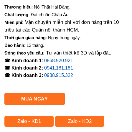
gốc
hiện
Thương hiệu
: Nội Thất Hải Đăng.
là:
tại
Chất lượng
: Đạt chuẩn Châu Âu.
1,050,000₫.
là:
: Vận chuyển miễn phí với đơn hàng trên 10
Miễn phí
819,000₫.
triệu tại các Quận nội thành HCM.
Thời gian giao hàng
: Ngay trong ngày.
Bảo hành
: 12 tháng.
: Tư vấn thiết kế 3D và lắp đặt.
Đóng theo yêu cầu
☎ Kinh doanh 1:
0868.920.921
☎ Kinh doanh 2:
0941.181.181
☎ Kinh doanh 3:
0938.915.322
MUA NGAY
Zalo - KD1
Zalo - KD2