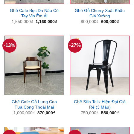
Ghế Cafe Bọc Da Nâu Có
Ghế Gỗ Cherry Xuất Khẩu
Tay Vịn Êm Ái
Giá Xưởng
Giá
Giá
Giá
Giá
1,550,000
₫
1,160,000
₫
800,000
₫
600,000
₫
gốc
hiện
gốc
hiện
là:
tại
là:
tại
1,550,000₫.
là:
800,000₫.
là:
1,160,000₫.
600,000
-13%
-27%
Ghế Cafe Gỗ Lưng Cao
Ghế Silla Tolix Hiện Đại Giá
Tựa Cong Thoải Mái
Rẻ (3 Màu)
Giá
Giá
Giá
Giá
1,000,000
₫
870,000
₫
750,000
₫
550,000
₫
gốc
hiện
gốc
hiện
là:
tại
là:
tại
1,000,000₫.
là:
750,000₫.
là:
870,000₫.
550,000