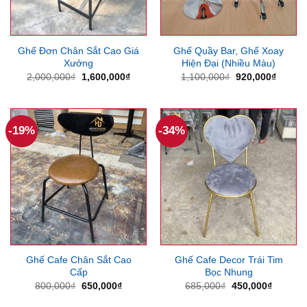
Ghế Đơn Chân Sắt Cao Giá
Ghế Quầy Bar, Ghế Xoay
Xưởng
Hiện Đại (Nhiều Màu)
Giá
Giá
Giá
Giá
2,000,000
₫
1,600,000
₫
1,100,000
₫
920,000
₫
gốc
hiện
gốc
hiện
là:
tại
là:
tại
2,000,000₫.
là:
1,100,000₫.
là:
1,600,000₫.
920,00
-19%
-34%
Ghế Cafe Chân Sắt Cao
Ghế Cafe Decor Trái Tim
Cấp
Bọc Nhung
Giá
Giá
Giá
Giá
800,000
₫
650,000
₫
685,000
₫
450,000
₫
gốc
hiện
gốc
hiện
là:
tại
là:
tại