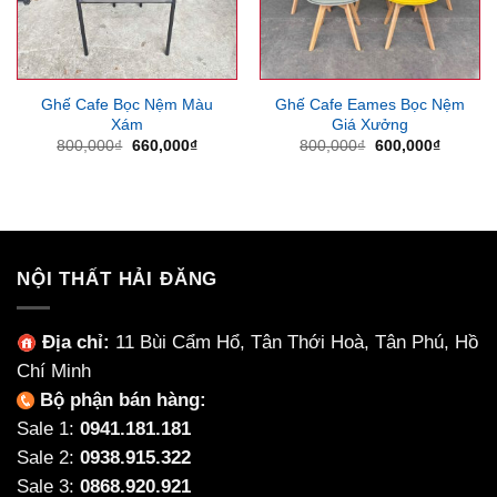
Ghế Cafe Bọc Nệm Màu
Ghế Cafe Eames Bọc Nệm
Xám
Giá Xưởng
Giá
Giá
Giá
Giá
800,000
₫
660,000
₫
800,000
₫
600,000
₫
gốc
hiện
gốc
hiện
là:
tại
là:
tại
800,000₫.
là:
800,000₫.
là:
660,000₫.
600,000
NỘI THẤT HẢI ĐĂNG
Địa chỉ:
11 Bùi Cẩm Hổ, Tân Thới Hoà, Tân Phú, Hồ
Chí Minh
Bộ phận bán hàng:
Sale 1:
0941.181.181
Sale 2:
0938.915.322
Sale 3:
0868.920.921