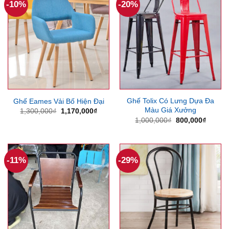
-10%
-20%
Ghế Tolix Có Lưng Dựa Đa
Ghế Eames Vải Bố Hiện Đại
Màu Giá Xưởng
Giá
Giá
1,300,000
₫
1,170,000
₫
gốc
hiện
Giá
Giá
1,000,000
₫
800,000
₫
là:
tại
gốc
hiện
1,300,000₫.
là:
là:
tại
1,170,000₫.
1,000,000₫.
là:
800,00
-11%
-29%