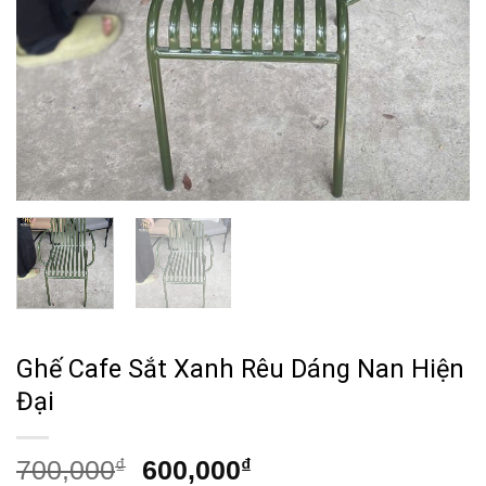
Ghế Cafe Sắt Xanh Rêu Dáng Nan Hiện
Đại
Giá
Giá
700,000
₫
600,000
₫