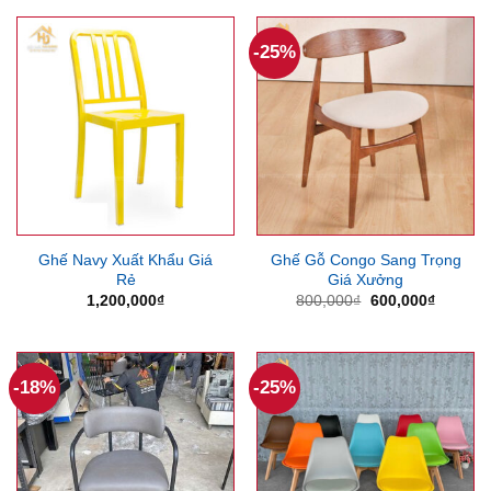
800,000₫.
là:
685,000₫.
là:
650,000₫.
450,000
-25%
Ghế Navy Xuất Khẩu Giá
Ghế Gỗ Congo Sang Trọng
Rẻ
Giá Xưởng
Giá
Giá
1,200,000
₫
800,000
₫
600,000
₫
gốc
hiện
là:
tại
800,000₫.
là:
600,000
-18%
-25%