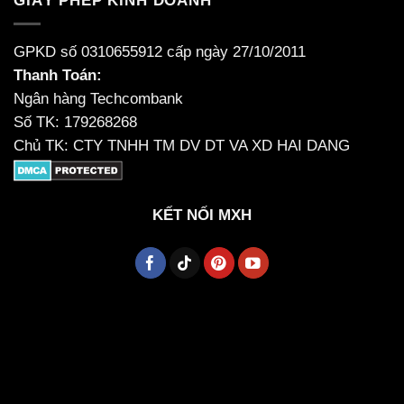
GIẤY PHÉP KINH DOANH
GPKD số 0310655912 cấp ngày 27/10/2011
Thanh Toán:
Ngân hàng Techcombank
Số TK: 179268268
Chủ TK: CTY TNHH TM DV DT VA XD HAI DANG
KẾT NỐI MXH