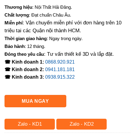
gốc
hiện
Thương hiệu
: Nội Thất Hải Đăng.
là:
tại
Chất lượng
: Đạt chuẩn Châu Âu.
700,000₫.
là:
: Vận chuyển miễn phí với đơn hàng trên 10
Miễn phí
600,000₫.
triệu tại các Quận nội thành HCM.
Thời gian giao hàng
: Ngay trong ngày.
Bảo hành
: 12 tháng.
: Tư vấn thiết kế 3D và lắp đặt.
Đóng theo yêu cầu
☎ Kinh doanh 1:
0868.920.921
☎ Kinh doanh 2:
0941.181.181
☎ Kinh doanh 3:
0938.915.322
MUA NGAY
Zalo - KD1
Zalo - KD2