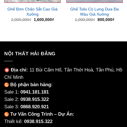
Ghế Đơn Chân Sắt Cao Giá
Ghế Tolix Có Lưng Dựa Đa
Xưởng
Màu Giá Xưởng
Giá
Giá
Giá
Giá
2,000,000
₫
1,600,000
₫
1,000,000
₫
800,000
₫
gốc
hiện
gốc
hiện
là:
tại
là:
tại
2,000,000₫.
là:
1,000,000₫.
là:
1,600,000₫.
800,00
NỘI THẤT HẢI ĐĂNG
Địa chỉ:
11 Bùi Cẩm Hổ, Tân Thới Hoà, Tân Phú, Hồ
Chí Minh
Bộ phận bán hàng:
Sale 1:
0941.181.181
Sale 2:
0938.915.322
Sale 3:
0868.920.921
Tư Vấn Công Trình – Dự Án:
Thiết kế:
0938.915.322