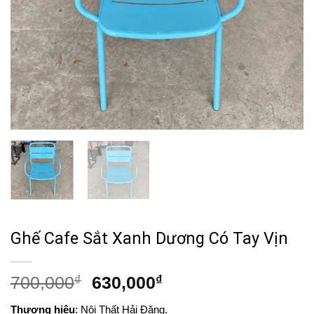
Ghế Cafe Sắt Xanh Dương Có Tay Vịn
Giá
Giá
700,000
₫
630,000
₫
gốc
hiện
Thương hiệu
: Nội Thất Hải Đăng.