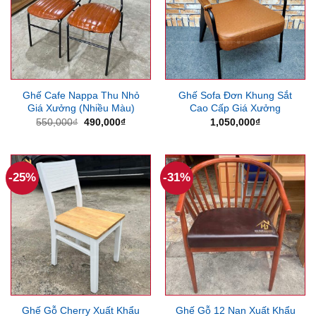
Ghế Cafe Nappa Thu Nhỏ
Ghế Sofa Đơn Khung Sắt
Giá Xưởng (Nhiều Màu)
Cao Cấp Giá Xưởng
Giá
Giá
550,000
₫
490,000
₫
1,050,000
₫
gốc
hiện
là:
tại
550,000₫.
là:
490,000₫.
-25%
-31%
Ghế Gỗ Cherry Xuất Khẩu
Ghế Gỗ 12 Nan Xuất Khẩu