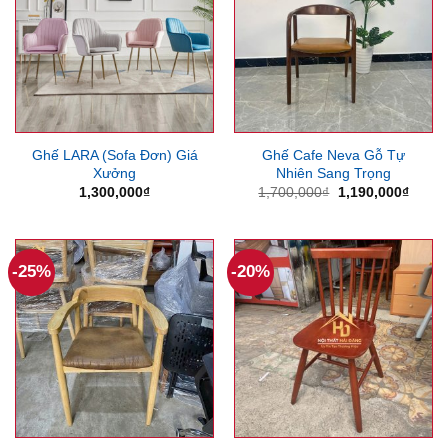
Ghế LARA (Sofa Đơn) Giá
Ghế Cafe Neva Gỗ Tự
Xưởng
Nhiên Sang Trọng
Giá
Giá
1,300,000
₫
1,700,000
₫
1,190,000
₫
gốc
hiện
là:
tại
1,700,000₫.
là:
1,190
-25%
-20%