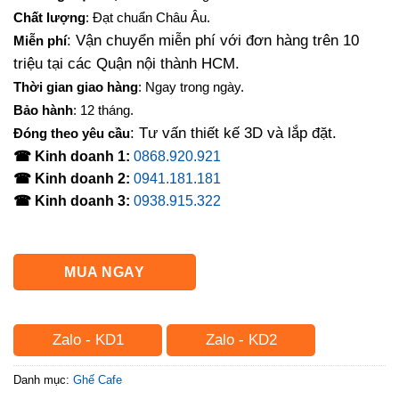
là:
tại
Chất lượng
: Đạt chuẩn Châu Âu.
700,000₫.
là:
: Vận chuyển miễn phí với đơn hàng trên 10
Miễn phí
630,000₫.
triệu tại các Quận nội thành HCM.
Thời gian giao hàng
: Ngay trong ngày.
Bảo hành
: 12 tháng.
: Tư vấn thiết kế 3D và lắp đặt.
Đóng theo yêu cầu
☎ Kinh doanh 1:
0868.920.921
☎ Kinh doanh 2:
0941.181.181
☎ Kinh doanh 3:
0938.915.322
MUA NGAY
Zalo - KD1
Zalo - KD2
Danh mục:
Ghế Cafe