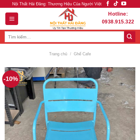
Skip
Nội Thất Hải Đăng: Thương Hiệu Của Người Việt
to
Hotline:
content
0938.915.322
Tìm
kiếm:
Trang chủ
/
Ghế Cafe
-10%