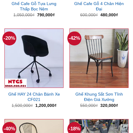
Ghế Cafe Gỗ Tựa Lưng
Ghế Cafe Gỗ 4 Chân Hiện
Thấp Bọc Nệm
Đại
Giá
Giá
Giá
Giá
1,050,000
₫
790,000
₫
600,000
₫
480,000
₫
gốc
hiện
gốc
hiện
là:
tại
là:
tại
1,050,000₫.
là:
600,000₫.
là:
790,000₫.
480,000
-20%
-42%
Ghế HAY 24 Chân Bánh Xe
Ghế Khung Sắt Sơn Tĩnh
CF021
Điện Giá Xưởng
Giá
Giá
Giá
Giá
1,500,000
₫
1,200,000
₫
550,000
₫
320,000
₫
gốc
hiện
gốc
hiện
là:
tại
là:
tại
1,500,000₫.
là:
550,000₫.
là:
1,200,000₫.
320,000
-40%
-18%