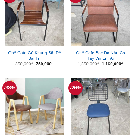
Ghế Cafe Gỗ Khung Sắt Dễ
Ghế Cafe Bọc Da Nâu Có
Bài Trí
Tay Vịn Êm Ái
Giá
Giá
Giá
Giá
850,000
₫
759,000
₫
1,550,000
₫
1,160,000
₫
gốc
hiện
gốc
hiện
là:
tại
là:
tại
850,000₫.
là:
1,550,000₫.
là:
759,000₫.
1,160
-38%
-26%