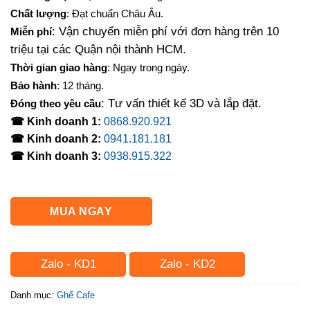
là:
tại
Chất lượng
: Đạt chuẩn Châu Âu.
800,000₫.
là:
: Vận chuyển miễn phí với đơn hàng trên 10
Miễn phí
630,000₫.
triệu tại các Quận nội thành HCM.
Thời gian giao hàng
: Ngay trong ngày.
Bảo hành
: 12 tháng.
: Tư vấn thiết kế 3D và lắp đặt.
Đóng theo yêu cầu
☎ Kinh doanh 1:
0868.920.921
☎ Kinh doanh 2:
0941.181.181
☎ Kinh doanh 3:
0938.915.322
MUA NGAY
Zalo - KD1
Zalo - KD2
Danh mục:
Ghế Cafe