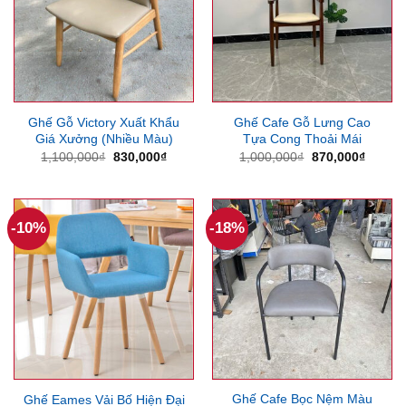
Ghế Gỗ Victory Xuất Khẩu
Ghế Cafe Gỗ Lưng Cao
Giá Xưởng (Nhiều Màu)
Tựa Cong Thoải Mái
Giá
Giá
Giá
Giá
1,100,000
₫
830,000
₫
1,000,000
₫
870,000
₫
gốc
hiện
gốc
hiện
là:
tại
là:
tại
1,100,000₫.
là:
1,000,000₫.
là:
830,000₫.
870,00
-10%
-18%
Ghế Cafe Bọc Nệm Màu
Ghế Eames Vải Bố Hiện Đại