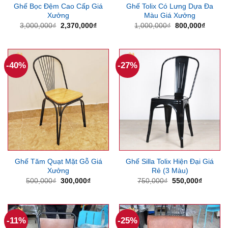
Ghế Bọc Đệm Cao Cấp Giá
Ghế Tolix Có Lưng Dựa Đa
Xưởng
Màu Giá Xưởng
Giá
Giá
Giá
Giá
3,000,000
₫
2,370,000
₫
1,000,000
₫
800,000
₫
gốc
hiện
gốc
hiện
là:
tại
là:
tại
3,000,000₫.
là:
1,000,000₫.
là:
2,370,000₫.
800,00
-40%
-27%
Ghế Tăm Quạt Mặt Gỗ Giá
Ghế Silla Tolix Hiện Đại Giá
Xưởng
Rẻ (3 Màu)
Giá
Giá
Giá
Giá
500,000
₫
300,000
₫
750,000
₫
550,000
₫
gốc
hiện
gốc
hiện
là:
tại
là:
tại
500,000₫.
là:
750,000₫.
là:
300,000₫.
550,000
-11%
-25%