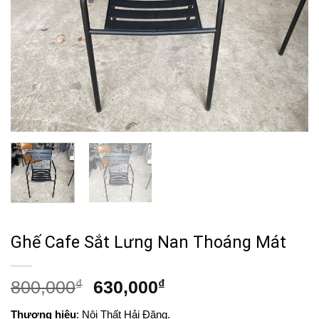
Ghế Cafe Sắt Lưng Nan Thoáng Mát
Giá
Giá
800,000
₫
630,000
₫
gốc
hiện
Thương hiệu
: Nội Thất Hải Đăng.