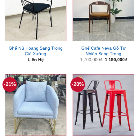
Ghế Nữ Hoàng Sang Trọng
Ghế Cafe Neva Gỗ Tự
Giá Xưởng
Nhiên Sang Trọng
Giá
Giá
Liên Hệ
1,700,000
₫
1,190,000
₫
gốc
hiện
là:
tại
1,700,000₫.
là:
1,190
-21%
-20%