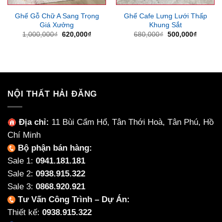
Ghế Gỗ Chữ A Sang Trọng
Ghế Cafe Lưng Lưới Thấp
Giá Xưởng
Khung Sắt
Giá
Giá
Giá
Giá
1,000,000
₫
620,000
₫
680,000
₫
500,000
₫
gốc
hiện
gốc
hiện
là:
tại
là:
tại
1,000,000₫.
là:
680,000₫.
là:
620,000₫.
500,000
NỘI THẤT HẢI ĐĂNG
Địa chỉ:
11 Bùi Cẩm Hổ, Tân Thới Hoà, Tân Phú, Hồ
Chí Minh
Bộ phận bán hàng:
Sale 1:
0941.181.181
Sale 2:
0938.915.322
Sale 3:
0868.920.921
Tư Vấn Công Trình – Dự Án:
Thiết kế:
0938.915.322