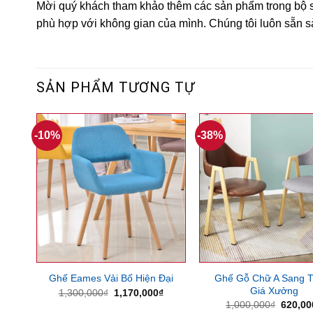
Mời quý khách tham khảo thêm các sản phẩm trong bộ 
phù hợp với không gian của mình. Chúng tôi luôn sẵn 
SẢN PHẨM TƯƠNG TỰ
-10%
-38%
Ghế Gỗ Chữ A Sang T
Ghế Eames Vải Bố Hiện Đại
Giá Xưởng
Giá
Giá
1,300,000
₫
1,170,000
₫
gốc
hiện
Giá
1,000,000
₫
620,00
là:
tại