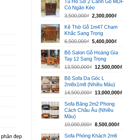
Tủ Hồ Sơ 2 Cánh Gỗ MDF
là:
tại
Có Ngăn Kéo
450,000₫.
là:
Giá
Giá
3,500,000
₫
2,300,000
₫
320,000₫.
gốc
hiện
Kệ Thờ Gỗ 1m47 Chạm
là:
tại
Khắc Sang Trọng
3,500,000₫.
là:
Giá
Giá
6,500,000
₫
5,400,000
₫
2,300,000₫
gốc
hiện
Bộ Salon Gỗ Hoàng Gia
là:
tại
Tay 12 Sang Trọng
6,500,000₫.
là:
Giá
Giá
13,500,000
₫
12,500,000
₫
5,400,000₫
gốc
hiện
Bộ Sofa Da Góc L
là:
tại
2m8x1m8 (Nhiều Màu)
13,500,000₫.
là:
Giá
Giá
14,500,000
₫
13,000,000
₫
12,500,
gốc
hiện
Sofa Băng 2m2 Phong
là:
tại
Cách Châu Âu (Nhiều
14,500,000₫.
là:
Màu)
13,000,
Giá
Giá
10,000,000
₫
8,500,000
₫
gốc
hiện
Sofa Phòng Khách 2m6
g phản đẹp
là:
tại