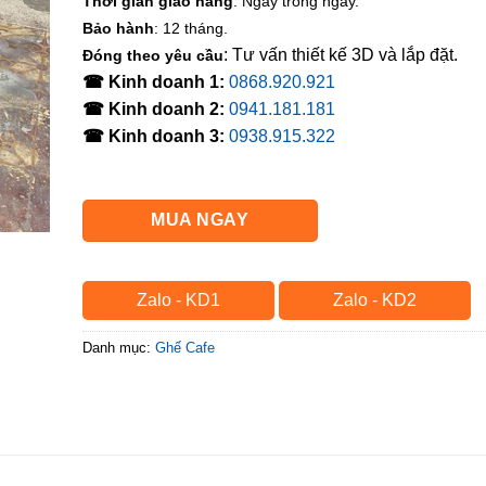
Thời gian giao hàng
: Ngay trong ngày.
Bảo hành
: 12 tháng.
: Tư vấn thiết kế 3D và lắp đặt.
Đóng theo yêu cầu
☎ Kinh doanh 1:
0868.920.921
☎ Kinh doanh 2:
0941.181.181
☎ Kinh doanh 3:
0938.915.322
MUA NGAY
Zalo - KD1
Zalo - KD2
Danh mục:
Ghế Cafe