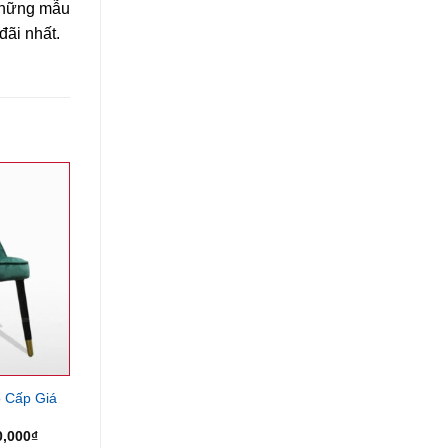
 những mẫu
ãi nhất.
 Cấp Giá
Giá
0,000
₫