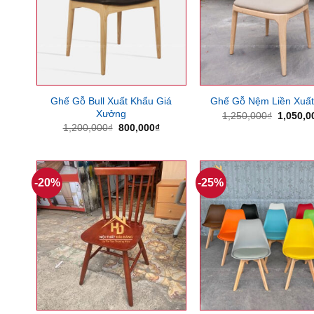
Ghế Gỗ Bull Xuất Khẩu Giá
Ghế Gỗ Nệm Liền Xuất
Xưởng
Giá
1,250,000
₫
1,050,0
gốc
Giá
Giá
1,200,000
₫
800,000
₫
là:
gốc
hiện
1,250,0
là:
tại
1,200,000₫.
là:
800,000₫.
-20%
-25%