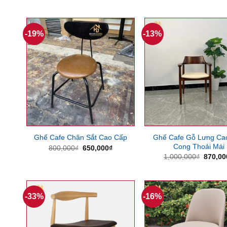
gốc
1,300,000₫.
là:
là:
1,170,000₫.
1,000,
-19%
-13%
Ghế Cafe Gỗ Lưng Ca
Ghế Cafe Chân Sắt Cao Cấp
Cong Thoải Mái
Giá
Giá
800,000
₫
650,000
₫
gốc
hiện
Giá
1,000,000
₫
870,00
là:
tại
gốc
800,000₫.
là:
là:
650,000₫.
1,000,
-33%
-16%