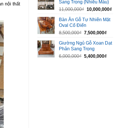
Sang Trọng (Nhiều Màu)
10,000,000₫.
là:
n nội thất
Giá
Giá
11,000,000
₫
10,000,000
₫
8,500,00
gốc
hiện
Bàn Ăn Gỗ Tự Nhiên Mặt
là:
tại
Oval Cổ Điển
11,000,000₫.
là:
Giá
Giá
8,500,000
₫
7,500,000
₫
10,000,
gốc
hiện
Giường Ngủ Gỗ Xoan Dạt
là:
tại
Phản Sang Trọng
8,500,000₫.
là:
Giá
Giá
6,000,000
₫
5,400,000
₫
7,500,000₫
gốc
hiện
là:
tại
6,000,000₫.
là:
5,400,000₫