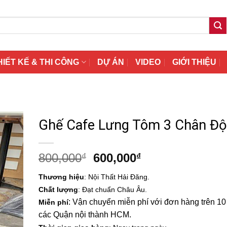
HIẾT KẾ & THI CÔNG
DỰ ÁN
VIDEO
GIỚI THIỆU
Ghế Cafe Lưng Tôm 3 Chân Độ
Giá
Giá
800,000
600,000
₫
₫
gốc
hiện
Thương hiệu
: Nội Thất Hải Đăng.
là:
tại
Chất lượng
: Đạt chuẩn Châu Âu.
800,000₫.
là:
: Vận chuyển miễn phí với đơn hàng trên 10 t
Miễn phí
600,000₫.
các Quận nội thành HCM.