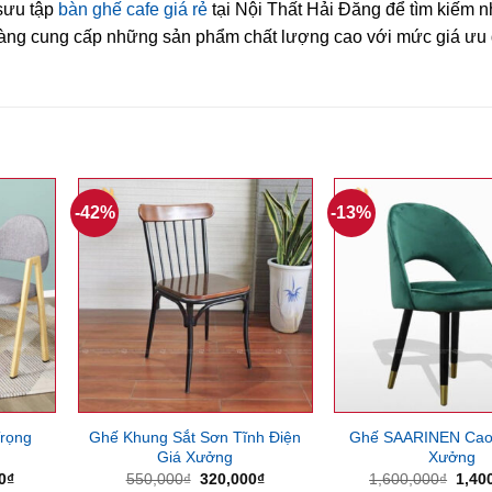
sưu tập
bàn ghế cafe giá rẻ
tại Nội Thất Hải Đăng để tìm kiếm
sàng cung cấp những sản phẩm chất lượng cao với mức giá ưu đ
-42%
-13%
rọng
Ghế Khung Sắt Sơn Tĩnh Điện
Ghế SAARINEN Cao
Giá Xưởng
Xưởng
Giá
Giá
Giá
Giá
0
₫
550,000
₫
320,000
₫
1,600,000
₫
1,40