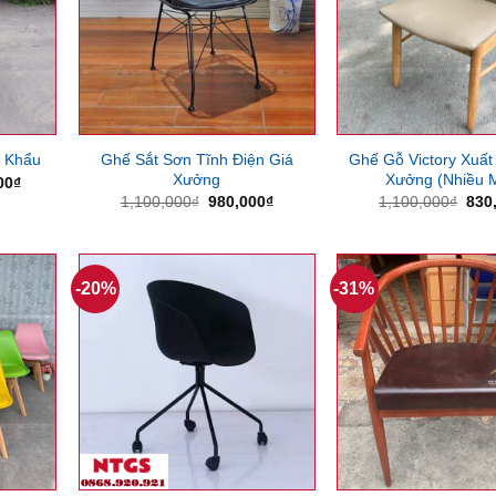
Ghế Sắt Sơn Tĩnh Điện Giá
Ghế Gỗ Victory Xuất
 Khẩu
Xưởng
Xưởng (Nhiều 
Giá
00
₫
hiện
Giá
Giá
Giá
1,100,000
₫
980,000
₫
1,100,000
₫
830
tại
gốc
hiện
gốc
00₫.
là:
là:
tại
là:
1,050,000₫.
1,100,000₫.
là:
1,10
980,000₫.
-20%
-31%