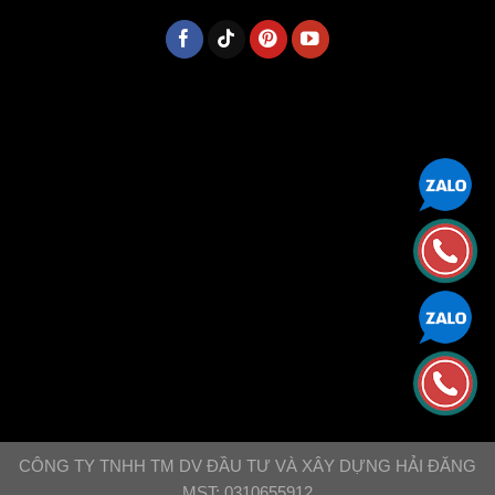
CÔNG TY TNHH TM DV ĐẦU TƯ VÀ XÂY DỰNG HẢI ĐĂNG
MST: 0310655912