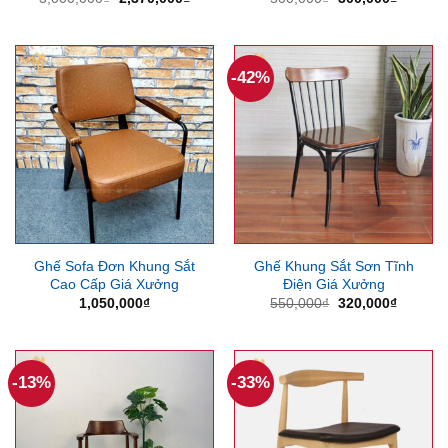
gốc
hiện
gốc
hiện
là:
tại
là:
tại
3,000,000₫.
là:
500,000₫.
là:
2,370,000₫.
300,000
-42%
Ghế Sofa Đơn Khung Sắt
Ghế Khung Sắt Sơn Tĩnh
Cao Cấp Giá Xưởng
Điện Giá Xưởng
Giá
Giá
1,050,000
₫
550,000
₫
320,000
₫
gốc
hiện
là:
tại
550,000₫.
là:
320,000
-13%
-33%