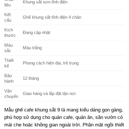
Khung sắt sơn tĩnh điện
liệu
Kết
Ghế khung sắt tĩnh điện 4 chân
cấu
Kích
Đang cập nhật
thước
Màu
Màu trắng
sắc
Thiết
Phong cách hiện đại, trẻ trung
kế
Bảo
12 tháng
hành
Vận
Giao hàng và lắp đặt tận nơi
chuyển
Mẫu ghế cafe khung sắt 9 lá mang kiểu dáng gọn gàng,
phù hợp sử dụng cho quán cafe, quán ăn, sân vườn có
mái che hoặc không gian ngoài trời. Phần mặt ngồi thiết