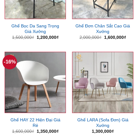
Ghế Bọc Da Sang Trọng
Ghế Đơn Chân Sắt Cao Giá
Giá Xưởng
Xưởng
Giá
Giá
Giá
Giá
1,500,000
₫
1,200,000
₫
2,000,000
₫
1,600,000
₫
gốc
hiện
gốc
hiện
là:
tại
là:
tại
1,500,000₫.
là:
2,000,000₫.
là:
1,200,000₫.
1,600
-16%
Ghế HAY 22 Hiện Đại Giá
Ghế LARA (Sofa Đơn) Giá
Rẻ
Xưởng
Giá
Giá
1,600,000
₫
1,350,000
₫
1,300,000
₫
gốc
hiện