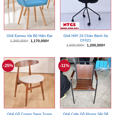
Ghế HAY 24 Chân Bánh Xe
Ghế Eames Vải Bố Hiện Đại
CF021
Giá
Giá
1,300,000
₫
1,170,000
₫
gốc
hiện
Giá
Giá
1,500,000
₫
1,200,000
₫
là:
tại
gốc
hiện
1,300,000₫.
là:
là:
tại
1,170,000₫.
1,500,000₫.
là:
1,200
-25%
-11%
Ghế Gỗ Congo Sang Trọng
Ghế Cafe Gỗ Khung Sắt Dễ