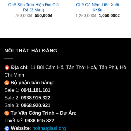
Ghế Silla Tolix Hiện Đại Giá
Ghế Gỗ Nệm Liền Xuất
Rẻ (3 Màu)
Khẩu
Giá
Giá
Giá
Giá
750,000
₫
550,000
₫
1,250,000
₫
1,050,000
₫
gốc
hiện
gốc
hiện
là:
tại
là:
tại
750,000₫.
là:
1,250,000₫.
là:
550,000₫.
1,050
NỘI THẤT HẢI ĐĂNG
Địa chỉ:
11 Bùi Cẩm Hổ, Tân Thới Hoà, Tân Phú, Hồ
Chí Minh
Bộ phận bán hàng:
Sale 1:
0941.181.181
Sale 2:
0938.915.322
Sale 3:
0868.920.921
Tư Vấn Công Trình – Dự Án:
Thiết kế:
0938.915.322
Website
:
noithatgiasi.org