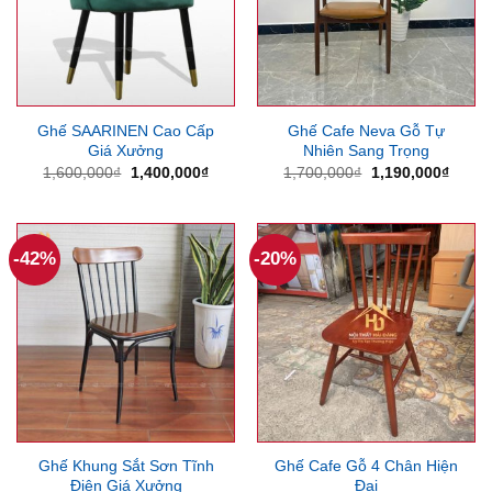
Ghế SAARINEN Cao Cấp
Ghế Cafe Neva Gỗ Tự
Giá Xưởng
Nhiên Sang Trọng
Giá
Giá
Giá
Giá
1,600,000
₫
1,400,000
₫
1,700,000
₫
1,190,000
₫
gốc
hiện
gốc
hiện
là:
tại
là:
tại
1,600,000₫.
là:
1,700,000₫.
là:
1,400,000₫.
1,190
-42%
-20%
Ghế Khung Sắt Sơn Tĩnh
Ghế Cafe Gỗ 4 Chân Hiện
Điện Giá Xưởng
Đại