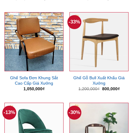
gốc
hiện
gốc
hiện
là:
tại
là:
tại
1,100,000₫.
là:
500,000₫.
là:
980,000₫.
260,000
-33%
Ghế Sofa Đơn Khung Sắt
Ghế Gỗ Bull Xuất Khẩu Giá
Cao Cấp Giá Xưởng
Xưởng
Giá
Giá
1,050,000
₫
1,200,000
₫
800,000
₫
gốc
hiện
là:
tại
1,200,000₫.
là:
800,00
-13%
-30%