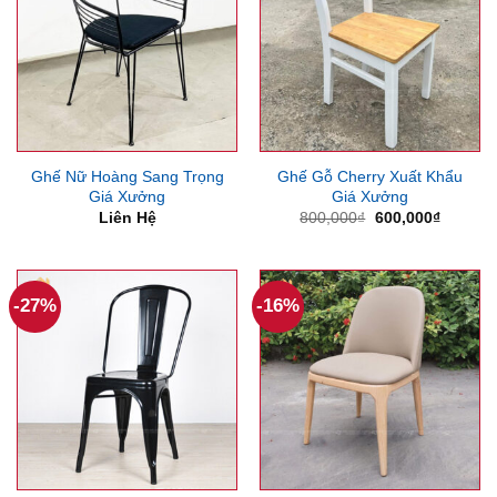
Ghế Nữ Hoàng Sang Trọng
Ghế Gỗ Cherry Xuất Khẩu
Giá Xưởng
Giá Xưởng
Giá
Giá
Liên Hệ
800,000
₫
600,000
₫
gốc
hiện
là:
tại
800,000₫.
là:
600,000
-27%
-16%