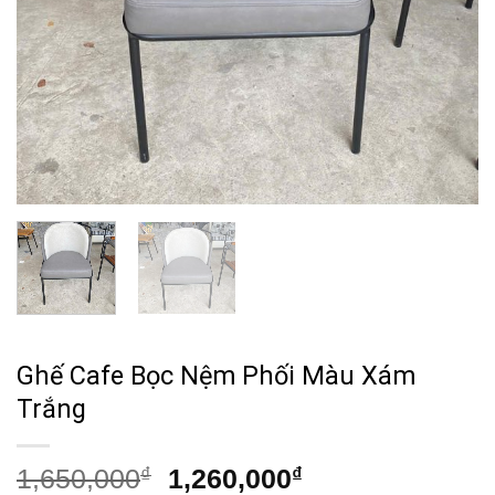
Ghế Cafe Bọc Nệm Phối Màu Xám
Trắng
Giá
Giá
1,650,000
₫
1,260,000
₫