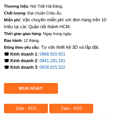
gốc
hiện
Thương hiệu
: Nội Thất Hải Đăng.
là:
tại
Chất lượng
: Đạt chuẩn Châu Âu.
1,650,000₫.
là:
: Vận chuyển miễn phí với đơn hàng trên 10
Miễn phí
1,260,000₫.
triệu tại các Quận nội thành HCM.
Thời gian giao hàng
: Ngay trong ngày.
Bảo hành
: 12 tháng.
: Tư vấn thiết kế 3D và lắp đặt.
Đóng theo yêu cầu
☎ Kinh doanh 1:
0868.920.921
☎ Kinh doanh 2:
0941.181.181
☎ Kinh doanh 3:
0938.915.322
MUA NGAY
Zalo - KD1
Zalo - KD2