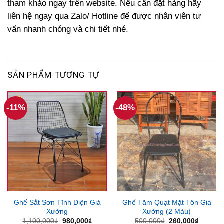
tham khảo ngay trên website. Nếu cần đặt hàng hãy
liên hệ ngay qua Zalo/ Hotline để được nhân viên tư
vấn nhanh chóng và chi tiết nhé.
SẢN PHẨM TƯƠNG TỰ
-11%
-48%
Ghế Sắt Sơn Tĩnh Điện Giá
Ghế Tăm Quạt Mặt Tôn Giá
Xưởng
Xưởng (2 Màu)
Giá
Giá
Giá
Giá
1,100,000
₫
980,000
₫
500,000
₫
260,000
₫