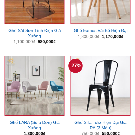
Ghế Sắt Sơn Tĩnh Điện Giá
Ghế Eames Vải Bố Hiện Đại
Xưởng
Giá
Giá
1,300,000
₫
1,170,000
₫
gốc
hiện
Giá
Giá
1,100,000
₫
980,000
₫
là:
tại
gốc
hiện
1,300,000₫.
là:
là:
tại
1,170
1,100,000₫.
là:
980,000₫.
-27%
Ghế LARA (Sofa Đơn) Giá
Ghế Silla Tolix Hiện Đại Giá
Xưởng
Rẻ (3 Màu)
Giá
Giá
1,300,000
₫
750,000
₫
550,000
₫