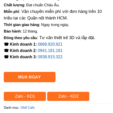
là:
tại
Chất lượng
: Đạt chuẩn Châu Âu.
1,680,000₫.
là:
: Vận chuyển miễn phí với đơn hàng trên 10
Miễn phí
1,350,000₫.
triệu tại các Quận nội thành HCM.
Thời gian giao hàng
: Ngay trong ngày.
Bảo hành
: 12 tháng.
: Tư vấn thiết kế 3D và lắp đặt.
Đóng theo yêu cầu
☎ Kinh doanh 1:
0868.920.921
☎ Kinh doanh 2:
0941.181.181
☎ Kinh doanh 3:
0938.915.322
MUA NGAY
Zalo - KD1
Zalo - KD2
Danh mục:
Ghế Cafe