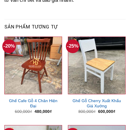
tư vấn chi tiết và báo giá nhanh.
SẢN PHẨM TƯƠNG TỰ
-20%
-25%
Ghế Cafe Gỗ 4 Chân Hiện
Ghế Gỗ Cherry Xuất Khẩu
Đại
Giá Xưởng
Giá
Giá
Giá
Giá
600,000
₫
480,000
₫
800,000
₫
600,000
₫
gốc
hiện
gốc
hiện
là:
tại
là:
tại
600,000₫.
là:
800,000₫.
là:
480,000₫.
600,000