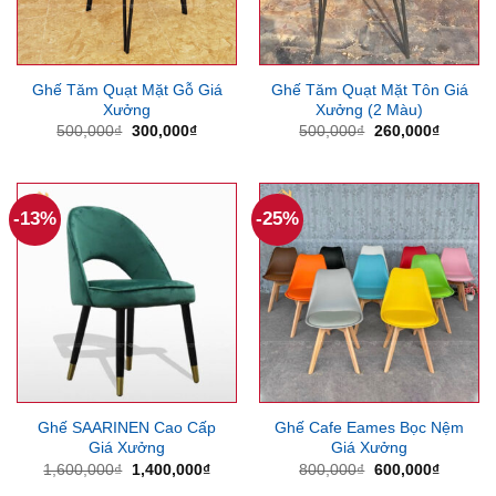
Ghế Tăm Quạt Mặt Gỗ Giá
Ghế Tăm Quạt Mặt Tôn Giá
Xưởng
Xưởng (2 Màu)
Giá
Giá
Giá
Giá
500,000
₫
300,000
₫
500,000
₫
260,000
₫
gốc
hiện
gốc
hiện
là:
tại
là:
tại
500,000₫.
là:
500,000₫.
là:
300,000₫.
260,000
-13%
-25%
Ghế SAARINEN Cao Cấp
Ghế Cafe Eames Bọc Nệm
Giá Xưởng
Giá Xưởng
Giá
Giá
Giá
Giá
1,600,000
₫
1,400,000
₫
800,000
₫
600,000
₫
gốc
hiện
gốc
hiện