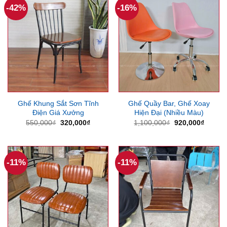
-42%
-16%
Ghế Khung Sắt Sơn Tĩnh
Ghế Quầy Bar, Ghế Xoay
Điện Giá Xưởng
Hiện Đại (Nhiều Màu)
Giá
Giá
Giá
Giá
550,000
₫
320,000
₫
1,100,000
₫
920,000
₫
gốc
hiện
gốc
hiện
là:
tại
là:
tại
550,000₫.
là:
1,100,000₫.
là:
320,000₫.
920,00
-11%
-11%