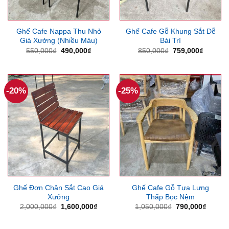
Ghế Cafe Nappa Thu Nhỏ
Ghế Cafe Gỗ Khung Sắt Dễ
Giá Xưởng (Nhiều Màu)
Bài Trí
Giá
Giá
Giá
Giá
550,000
₫
490,000
₫
850,000
₫
759,000
₫
gốc
hiện
gốc
hiện
là:
tại
là:
tại
550,000₫.
là:
850,000₫.
là:
490,000₫.
759,000
-20%
-25%
Ghế Đơn Chân Sắt Cao Giá
Ghế Cafe Gỗ Tựa Lưng
Xưởng
Thấp Bọc Nệm
Giá
Giá
Giá
Giá
2,000,000
₫
1,600,000
₫
1,050,000
₫
790,000
₫
gốc
hiện
gốc
hiện
là:
tại
là:
tại
2,000,000₫.
là:
1,050,000₫.
là: