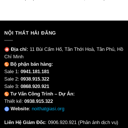
gốc
hiện
là:
tại
750,000₫.
là:
550,000
NỘI THẤT HẢI ĐĂNG
Địa chỉ:
11 Bùi Cẩm Hổ, Tân Thới Hoà, Tân Phú, Hồ
Chí Minh
Bộ phận bán hàng:
Sale 1:
0941.181.181
Sale 2:
0938.915.322
Sale 3:
0868.920.921
Tư Vấn Công Trình – Dự Án:
Thiết kế:
0938.915.322
Website
:
noithatgiasi.org
Liên Hệ Giám Đốc
:
0906.920.921
(Phản ánh dịch vụ)