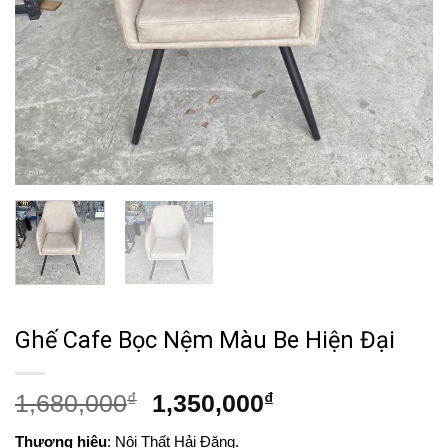
Ghế Cafe Bọc Nệm Màu Be Hiện Đại
Giá
Giá
1,680,000
₫
1,350,000
₫
gốc
hiện
Thương hiệu
: Nội Thất Hải Đăng.