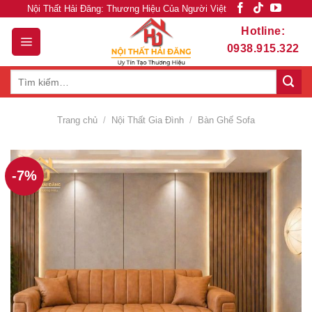
Skip
Nội Thất Hải Đăng: Thương Hiệu Của Người Việt
to
Hotline:
content
0938.915.322
Tìm
kiếm:
Trang chủ
/
Nội Thất Gia Đình
/
Bàn Ghế Sofa
-7%