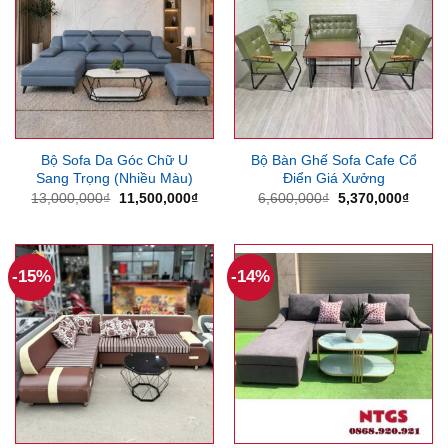
Bộ Sofa Da Góc Chữ U
Bộ Bàn Ghế Sofa Cafe Cổ
Sang Trọng (Nhiều Màu)
Điển Giá Xưởng
Giá
Giá
Giá
Giá
13,000,000
₫
11,500,000
₫
6,600,000
₫
5,370,000
₫
gốc
hiện
gốc
hiện
là:
tại
là:
tại
13,000,000₫.
là:
6,600,000₫.
là:
11,500,000₫.
5,370
-15%
-14%