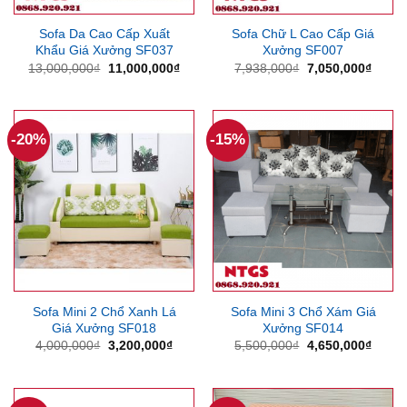
Sofa Da Cao Cấp Xuất
Sofa Chữ L Cao Cấp Giá
Khẩu Giá Xưởng SF037
Xưởng SF007
Giá
Giá
Giá
Giá
13,000,000
₫
11,000,000
₫
7,938,000
₫
7,050,000
₫
gốc
hiện
gốc
hiện
là:
tại
là:
tại
13,000,000₫.
là:
7,938,000₫.
là:
11,000,000₫.
7,050
-20%
-15%
Sofa Mini 2 Chổ Xanh Lá
Sofa Mini 3 Chổ Xám Giá
Giá Xưởng SF018
Xưởng SF014
Giá
Giá
Giá
Giá
4,000,000
₫
3,200,000
₫
5,500,000
₫
4,650,000
₫
gốc
hiện
gốc
hiện
là:
tại
là:
tại
4,000,000₫.
là:
5,500,000₫.
là:
3,200,000₫.
4,650