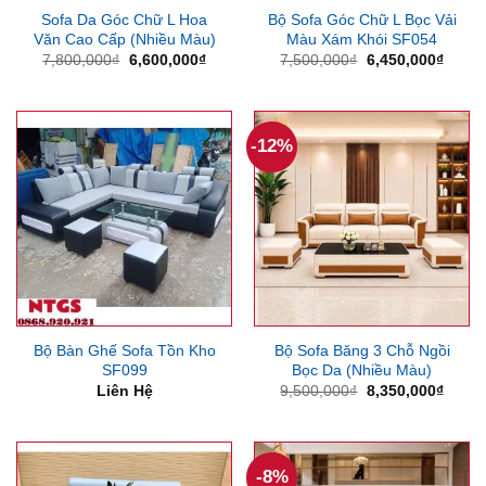
Sofa Da Góc Chữ L Hoa
Bộ Sofa Góc Chữ L Bọc Vải
Văn Cao Cấp (Nhiều Màu)
Màu Xám Khói SF054
Giá
Giá
Giá
Giá
7,800,000
₫
6,600,000
₫
7,500,000
₫
6,450,000
₫
gốc
hiện
gốc
hiện
là:
tại
là:
tại
7,800,000₫.
là:
7,500,000₫.
là:
6,600,000₫.
6,450
-12%
Bộ Bàn Ghế Sofa Tồn Kho
Bộ Sofa Băng 3 Chỗ Ngồi
SF099
Bọc Da (Nhiều Màu)
Giá
Giá
Liên Hệ
9,500,000
₫
8,350,000
₫
gốc
hiện
là:
tại
9,500,000₫.
là:
8,350
-8%