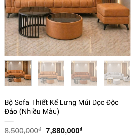
Bộ Sofa Thiết Kế Lưng Múi Dọc Độc
Đáo (Nhiều Màu)
Giá
Giá
8,500,000
₫
7,880,000
₫