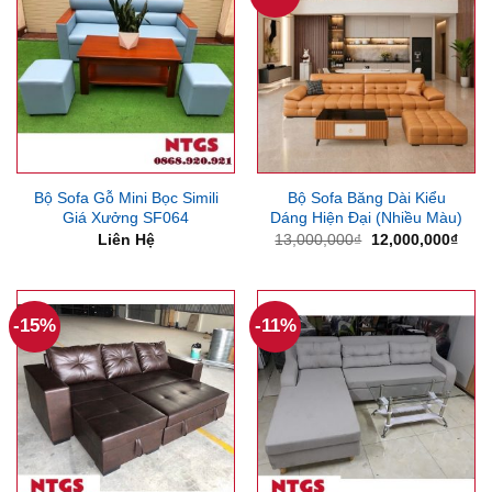
Bộ Sofa Gỗ Mini Bọc Simili
Bộ Sofa Băng Dài Kiểu
Giá Xưởng SF064
Dáng Hiện Đại (Nhiều Màu)
Giá
Giá
Liên Hệ
13,000,000
₫
12,000,000
₫
gốc
hiện
là:
tại
13,000,000₫.
là:
12,0
-15%
-11%