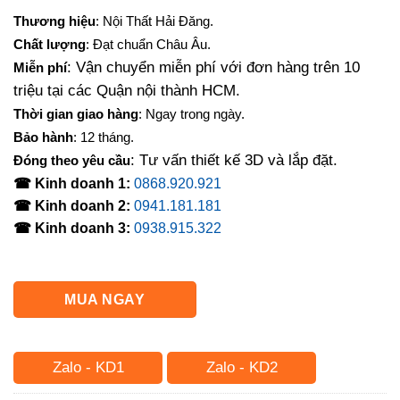
gốc
hiện
Thương hiệu
: Nội Thất Hải Đăng.
là:
tại
Chất lượng
: Đạt chuẩn Châu Âu.
8,500,000₫.
là:
: Vận chuyển miễn phí với đơn hàng trên 10
Miễn phí
7,880,000₫.
triệu tại các Quận nội thành HCM.
Thời gian giao hàng
: Ngay trong ngày.
Bảo hành
: 12 tháng.
: Tư vấn thiết kế 3D và lắp đặt.
Đóng theo yêu cầu
☎ Kinh doanh 1:
0868.920.921
☎ Kinh doanh 2:
0941.181.181
☎ Kinh doanh 3:
0938.915.322
MUA NGAY
Zalo - KD1
Zalo - KD2