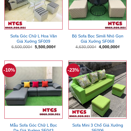
Sofa Góc Chữ L Hoa Văn
Bộ Sofa Bọc Simili Nhỏ Gọn
Giá Xưởng SF009
Giá Xưởng SF068
Giá
Giá
Giá
Giá
6,500,000
₫
5,500,000
₫
4,630,000
₫
4,000,000
₫
gốc
hiện
gốc
hiện
là:
tại
là:
tại
6,500,000₫.
là:
4,630,000₫.
là:
5,500,000₫.
4,000
-10%
-23%
Mẫu Sofa Góc Chữ L Bọc
Sofa Mini 3 Chổ Giá Xưởng
Da Giá Xưởng SF043
SF006