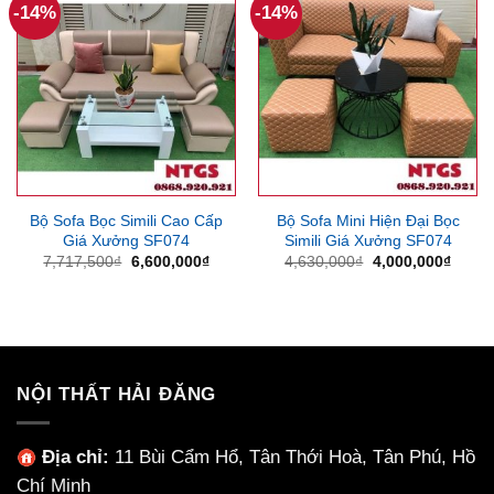
-14%
-14%
Bộ Sofa Bọc Simili Cao Cấp
Bộ Sofa Mini Hiện Đại Bọc
Giá Xưởng SF074
Simili Giá Xưởng SF074
Giá
Giá
Giá
Giá
7,717,500
₫
6,600,000
₫
4,630,000
₫
4,000,000
₫
gốc
hiện
gốc
hiện
là:
tại
là:
tại
7,717,500₫.
là:
4,630,000₫.
là:
6,600,000₫.
4,000
NỘI THẤT HẢI ĐĂNG
Địa chỉ:
11 Bùi Cẩm Hổ, Tân Thới Hoà, Tân Phú, Hồ
Chí Minh