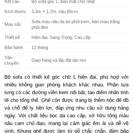
Kết cấu
Bộ sofa góc L, bàn mặt chữ nhật
Kích thước
3,3m × 1,7m, sâu 85cm
Sofa màu nâu da bò phối kem, bàn màu trắng
Màu sắc
phối đen
Thiết kế
Hiện đại, Sang Trọng, Cao cấp
Bảo hành
12 tháng
Vận
Giao hàng và lắp đặt tận nơi
chuyển
Bộ sofa có thiết kế góc chữ L hiện đại, phù hợp với
nhiều không gian phòng khách khác nhau. Phần tựa
lưng có các đường viền kem nổi bật, tạo điểm nhấn tinh
tế cho tổng thể. Ghế còn được trang bị thêm hộc để đồ
và chỗ để ly tiện lợi, đáp ứng nhu cầu sử dụng hàng
ngày. Với chất liệu bọc da cao cấp, sở hữu tông màu
nâu cam chủ đạo, mang lại cảm giác êm ái và dễ vệ
sinh. Khung ghế được làm từ gỗ chắc chắn, đảm bảo