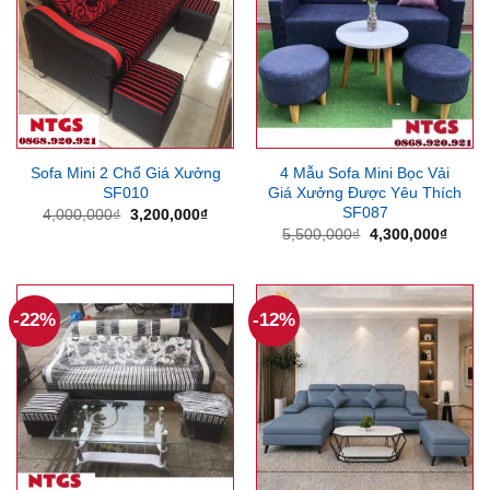
Sofa Mini 2 Chổ Giá Xưởng
4 Mẫu Sofa Mini Bọc Vải
SF010
Giá Xưởng Được Yêu Thích
SF087
Giá
Giá
4,000,000
₫
3,200,000
₫
gốc
hiện
Giá
Giá
5,500,000
₫
4,300,000
₫
là:
tại
gốc
hiện
4,000,000₫.
là:
là:
tại
3,200,000₫.
5,500,000₫.
là:
4,300
-22%
-12%