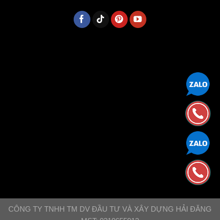
CÔNG TY TNHH TM DV ĐẦU TƯ VÀ XÂY DỰNG HẢI ĐĂNG