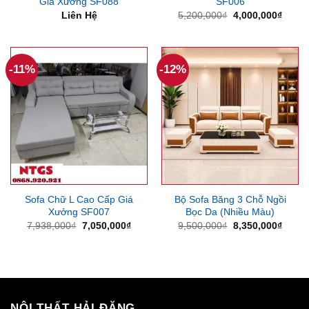
Giá Xưởng SF088
SF006
Giá
Giá
Liên Hệ
5,200,000
₫
4,000,000
₫
gốc
hiện
là:
tại
5,200,000₫.
là:
4,000
-11%
-12%
Sofa Chữ L Cao Cấp Giá
Bộ Sofa Băng 3 Chỗ Ngồi
Xưởng SF007
Bọc Da (Nhiều Màu)
Giá
Giá
Giá
Giá
7,938,000
₫
7,050,000
₫
9,500,000
₫
8,350,000
₫
gốc
hiện
gốc
hiện
là:
tại
là:
tại
7,938,000₫.
là:
9,500,000₫.
là:
7,050,000₫.
8,350
NỘI THẤT HẢI ĐĂNG