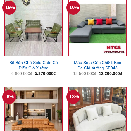
5,700
-19%
-10%
Bộ Bàn Ghế Sofa Cafe Cổ
Mẫu Sofa Góc Chữ L Bọc
Điển Giá Xưởng
Da Giá Xưởng SF043
Giá
Giá
Giá
Giá
6,600,000
₫
5,370,000
₫
13,500,000
₫
12,200,000
₫
gốc
hiện
gốc
hiện
là:
tại
là:
tại
6,600,000₫.
là:
13,500,000₫.
là:
5,370,000₫.
12,2
-8%
-13%