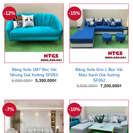
12,000,000₫.
là:
6,500,000₫.
là:
10,000,000₫.
5,500
-12%
-15%
Băng Sofa 1M7 Bọc Vải
Băng Sofa Góc L Bọc Vải
Nhung Giá Xưởng SF083
Màu Xanh Giá Xưởng
SF062
Giá
Giá
6,000,000
₫
5,300,000
₫
gốc
hiện
Giá
Giá
8,500,000
₫
7,200,000
₫
là:
tại
gốc
hiện
6,000,000₫.
là:
là:
tại
5,300,000₫.
8,500,000₫.
là:
7,200
-7%
-10%