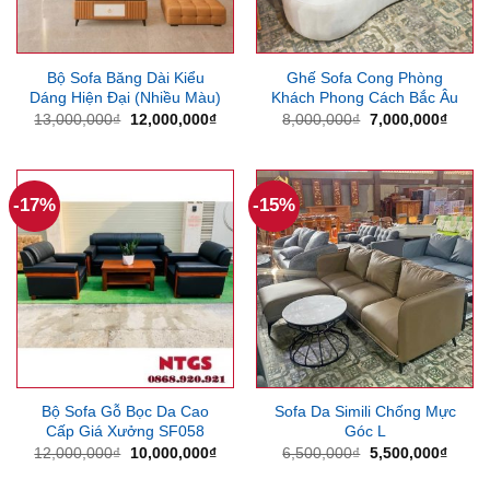
Bộ Sofa Băng Dài Kiểu
Ghế Sofa Cong Phòng
Dáng Hiện Đại (Nhiều Màu)
Khách Phong Cách Bắc Âu
Giá
Giá
Giá
Giá
13,000,000
₫
12,000,000
₫
8,000,000
₫
7,000,000
₫
gốc
hiện
gốc
hiện
là:
tại
là:
tại
13,000,000₫.
là:
8,000,000₫.
là:
12,000,000₫.
7,000
-17%
-15%
Bộ Sofa Gỗ Bọc Da Cao
Sofa Da Simili Chống Mực
Cấp Giá Xưởng SF058
Góc L
Giá
Giá
Giá
Giá
12,000,000
₫
10,000,000
₫
6,500,000
₫
5,500,000
₫
gốc
hiện
gốc
hiện
là:
tại
là:
tại