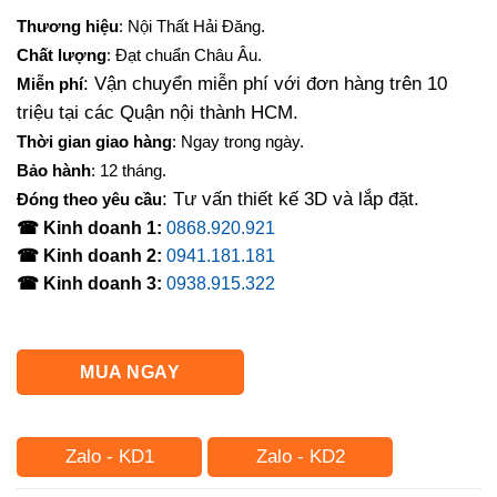
gốc
hiện
Thương hiệu
: Nội Thất Hải Đăng.
là:
tại
Chất lượng
: Đạt chuẩn Châu Âu.
13,000,000₫.
là:
: Vận chuyển miễn phí với đơn hàng trên 10
Miễn phí
11,760,000₫.
triệu tại các Quận nội thành HCM.
Thời gian giao hàng
: Ngay trong ngày.
Bảo hành
: 12 tháng.
: Tư vấn thiết kế 3D và lắp đặt.
Đóng theo yêu cầu
☎ Kinh doanh 1:
0868.920.921
☎ Kinh doanh 2:
0941.181.181
☎ Kinh doanh 3:
0938.915.322
MUA NGAY
Zalo - KD1
Zalo - KD2