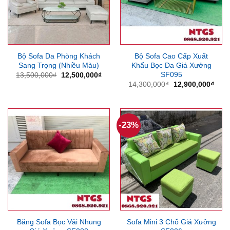
Bộ Sofa Da Phòng Khách
Bộ Sofa Cao Cấp Xuất
Sang Trọng (Nhiều Màu)
Khẩu Bọc Da Giá Xưởng
SF095
Giá
Giá
13,500,000
₫
12,500,000
₫
gốc
hiện
Giá
Giá
14,300,000
₫
12,900,000
₫
là:
tại
gốc
hiện
13,500,000₫.
là:
là:
tại
12,500,000₫.
14,300,000₫.
là:
12,9
-23%
Băng Sofa Bọc Vải Nhung
Sofa Mini 3 Chổ Giá Xưởng