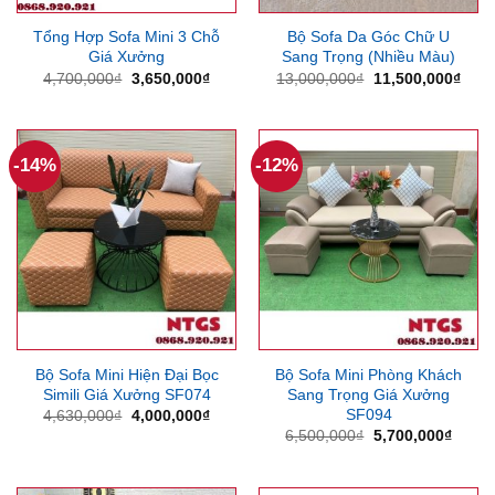
Tổng Hợp Sofa Mini 3 Chỗ
Bộ Sofa Da Góc Chữ U
Giá Xưởng
Sang Trọng (Nhiều Màu)
Giá
Giá
Giá
Giá
4,700,000
₫
3,650,000
₫
13,000,000
₫
11,500,000
₫
gốc
hiện
gốc
hiện
là:
tại
là:
tại
4,700,000₫.
là:
13,000,000₫.
là:
3,650,000₫.
11,5
-14%
-12%
Bộ Sofa Mini Hiện Đại Bọc
Bộ Sofa Mini Phòng Khách
Simili Giá Xưởng SF074
Sang Trọng Giá Xưởng
SF094
Giá
Giá
4,630,000
₫
4,000,000
₫
gốc
hiện
Giá
Giá
6,500,000
₫
5,700,000
₫
là:
tại
gốc
hiện
4,630,000₫.
là:
là:
tại
4,000,000₫.
6,500,000₫.
là: