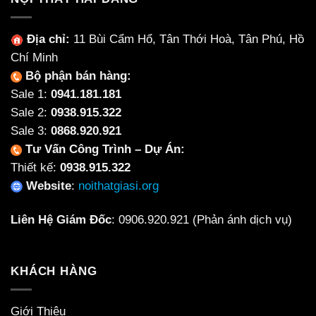
Địa chỉ:
11 Bùi Cẩm Hổ, Tân Thới Hoà, Tân Phú, Hồ
Chí Minh
Bộ phận bán hàng:
Sale 1:
0941.181.181
Sale 2:
0938.915.322
Sale 3:
0868.920.921
Tư Vấn Công Trình – Dự Án:
Thiết kế:
0938.915.322
Website
:
noithatgiasi.org
Liên Hệ Giám Đốc
:
0906.920.921
(Phản ánh dịch vụ)
KHÁCH HÀNG
Giới Thiệu