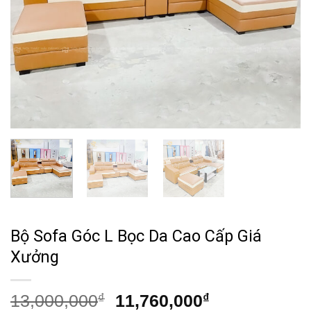
Bộ Sofa Góc L Bọc Da Cao Cấp Giá
Xưởng
Giá
Giá
13,000,000
₫
11,760,000
₫