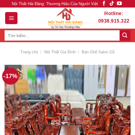
Skip
Nội Thất Hải Đăng: Thương Hiệu Của Người Việt
to
Hotline:
content
0938.915.322
Tìm
kiếm:
Trang chủ
/
Nội Thất Gia Đình
/
Bàn Ghế Salon Gỗ
-17%