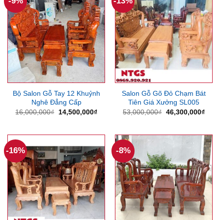
-9%
-13%
Bộ Salon Gỗ Tay 12 Khuỷnh
Salon Gỗ Gõ Đỏ Chạm Bát
Nghê Đẳng Cấp
Tiên Giá Xưởng SL005
Giá
Giá
Giá
Giá
16,000,000
₫
14,500,000
₫
53,000,000
₫
46,300,000
₫
gốc
hiện
gốc
hiện
là:
tại
là:
tại
16,000,000₫.
là:
53,000,000₫.
là:
14,500,000₫.
46,3
-16%
-8%