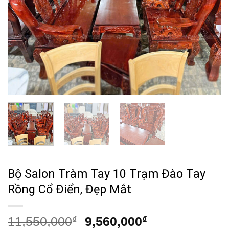
Bộ Salon Tràm Tay 10 Trạm Đào Tay
Rồng Cổ Điển, Đẹp Mắt
Giá
Giá
11,550,000
₫
9,560,000
₫