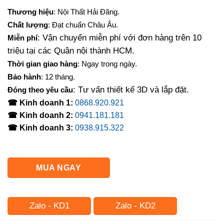
gốc
hiện
Thương hiệu
: Nội Thất Hải Đăng.
là:
tại
Chất lượng
: Đạt chuẩn Châu Âu.
11,550,000₫.
là:
: Vận chuyển miễn phí với đơn hàng trên 10
Miễn phí
9,560,000₫.
triệu tại các Quận nội thành HCM.
Thời gian giao hàng
: Ngay trong ngày.
Bảo hành
: 12 tháng.
: Tư vấn thiết kế 3D và lắp đặt.
Đóng theo yêu cầu
☎ Kinh doanh 1:
0868.920.921
☎ Kinh doanh 2:
0941.181.181
☎ Kinh doanh 3:
0938.915.322
MUA NGAY
Zalo - KD1
Zalo - KD2