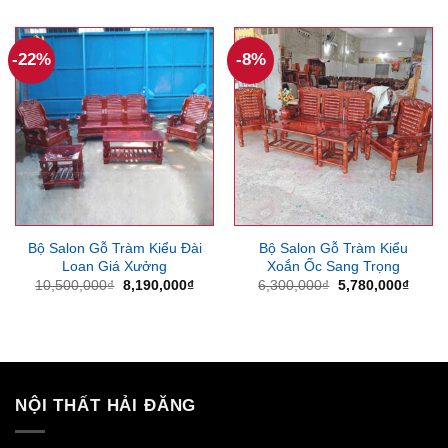
11,000,000₫.
là:
là:
tại
7,460
11,000,000₫.
là:
10,050,000₫.
-22%
-8%
Bộ Salon Gỗ Tràm Kiểu Đài
Bộ Salon Gỗ Tràm Kiểu
Loan Giá Xưởng
Xoắn Ốc Sang Trọng
Giá
Giá
Giá
Giá
10,500,000
₫
8,190,000
₫
6,300,000
₫
5,780,000
₫
gốc
hiện
gốc
hiện
là:
tại
là:
tại
10,500,000₫.
là:
6,300,000₫.
là:
8,190,000₫.
5,780
NỘI THẤT HẢI ĐĂNG