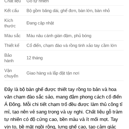
Chất liệu
Gỗ tự nhiên
Kết cấu
Bộ gồm băng dài, ghế đơn, bàn lớn, bàn nhỏ
Kích
Đang cập nhật
thước
Màu sắc
Màu nâu cánh gián đậm, phủ bóng
Thiết kế
Cổ điển, chạm đào và rồng tinh xảo tay cầm lớn
Bảo
12 tháng
hành
Vận
Giao hàng và lắp đặt tận nơi
chuyển
Đây là bộ bàn ghế được thiết tay rồng to bản và hoa
văn chạm đào sắc sảo, mang đậm phong cách cổ điển
Á Đông. Mỗi chi tiết chạm trổ đều được làm thủ công tỉ
mỉ, tạo nên vẻ sang trọng và uy nghi. Chất liệu gỗ tràm
tự nhiên có độ cứng cao, bền màu và ít mối mọt. Tay
vịn to, bề mặt ngồi rộng, lưng ghế cao, tạo cảm giác