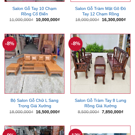
Salon Gỗ Tay 10 Chạm
Salon Gỗ Tràm Mặt Gõ Đỏ
Rồng Cổ Điển
Tay 12 Chạm Rồng
Giá
Giá
Giá
Giá
11,000,000
₫
10,000,000
₫
18,000,000
₫
16,300,000
₫
gốc
hiện
gốc
hiện
là:
tại
là:
tại
11,000,000₫.
là:
18,000,000₫.
là:
10,000,000₫.
16,3
-8%
-8%
Bộ Salon Gỗ Chữ L Sang
Salon Gỗ Tràm Tay 8 Lưng
Trọng Giá Xưởng
Rồng Giá Xưởng
Giá
Giá
Giá
Giá
18,000,000
₫
16,500,000
₫
8,500,000
₫
7,850,000
₫
gốc
hiện
gốc
hiện
là:
tại
là:
tại
18,000,000₫.
là:
8,500,000₫.
là:
16,500,000₫.
7,850