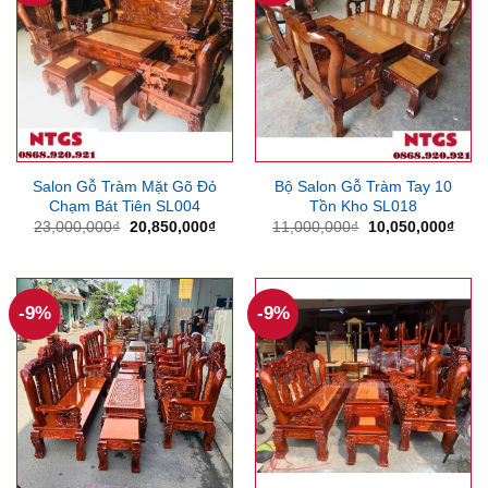
Salon Gỗ Tràm Mặt Gõ Đỏ
Bộ Salon Gỗ Tràm Tay 10
Chạm Bát Tiên SL004
Tồn Kho SL018
Giá
Giá
Giá
Giá
23,000,000
₫
20,850,000
₫
11,000,000
₫
10,050,000
₫
gốc
hiện
gốc
hiện
là:
tại
là:
tại
23,000,000₫.
là:
11,000,000₫.
là:
20,850,000₫.
10,0
-9%
-9%