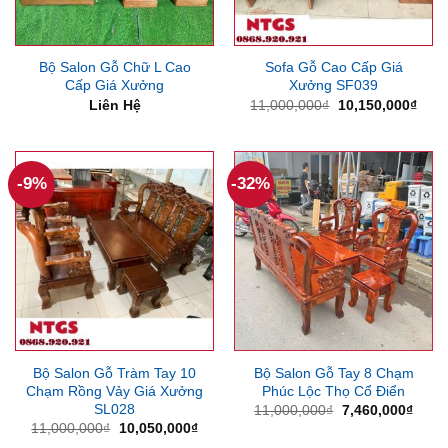
Bộ Salon Gỗ Chữ L Cao
Sofa Gỗ Cao Cấp Giá
Cấp Giá Xưởng
Xưởng SF039
Giá
Giá
Liên Hệ
11,000,000
₫
10,150,000
₫
gốc
hiện
là:
tại
11,000,000₫.
là:
10,1
-9%
-32%
Bộ Salon Gỗ Tràm Tay 10
Bộ Salon Gỗ Tay 8 Chạm
Chạm Rồng Vảy Giá Xưởng
Phúc Lộc Thọ Cổ Điển
SL028
Giá
Giá
11,000,000
₫
7,460,000
₫
gốc
hiện
Giá
Giá
11,000,000
₫
10,050,000
₫
là:
tại
gốc
hiện