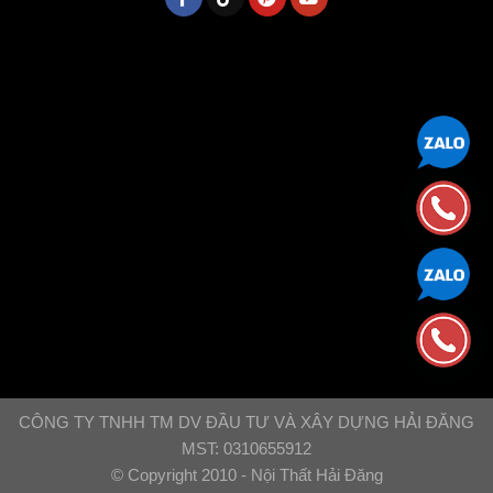
CÔNG TY TNHH TM DV ĐẦU TƯ VÀ XÂY DỰNG HẢI ĐĂNG
MST: 0310655912
© Copyright 2010 - Nội Thất Hải Đăng