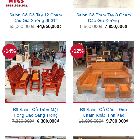
Salon Gỗ Gõ Tay 12 Chạm
Salon Gỗ Tràm Tay 8 Chạm
Đào Giá Xưởng SL014
Đào Giá Xưởng
Giá
Giá
Giá
Giá
53,000,000
₫
44,650,000
₫
8,500,000
₫
7,850,000
₫
gốc
hiện
gốc
hiện
là:
tại
là:
tại
53,000,000₫.
là:
8,500,000₫.
là:
44,650,000₫.
7,850
-14%
-12%
Bộ Salon Gỗ Tràm Mặt
Bộ Salon Gỗ Góc L Đẹp
Hồng Đào Sang Trọng
Chạm Khắc Tinh Xảo
Giá
Giá
Giá
Giá
7,350,000
₫
6,300,000
₫
11,000,000
₫
9,700,000
₫
gốc
hiện
gốc
hiện
là:
tại
là:
tại
7,350,000₫.
là:
11,000,000₫.
là:
6,300,000₫.
9,700