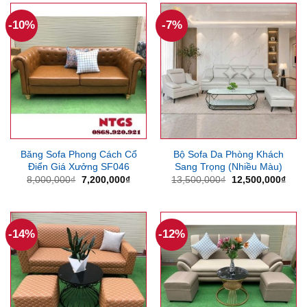
6,800,000₫.
-10%
-7%
Băng Sofa Phong Cách Cổ
Bộ Sofa Da Phòng Khách
Điển Giá Xưởng SF046
Sang Trọng (Nhiều Màu)
Giá
Giá
Giá
Giá
8,000,000
₫
7,200,000
₫
13,500,000
₫
12,500,000
₫
gốc
hiện
gốc
hiện
là:
tại
là:
tại
8,000,000₫.
là:
13,500,000₫.
là:
7,200,000₫.
12,5
-14%
-12%