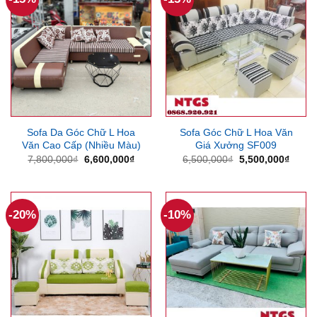
Sofa Da Góc Chữ L Hoa
Sofa Góc Chữ L Hoa Văn
Văn Cao Cấp (Nhiều Màu)
Giá Xưởng SF009
Giá
Giá
Giá
Giá
7,800,000
₫
6,600,000
₫
6,500,000
₫
5,500,000
₫
gốc
hiện
gốc
hiện
là:
tại
là:
tại
7,800,000₫.
là:
6,500,000₫.
là:
6,600,000₫.
5,500
-20%
-10%