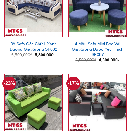
Bộ Sofa Góc Chữ L Xanh
4 Mẫu Sofa Mini Bọc Vải
Dương Giá Xưởng SF032
Giá Xưởng Được Yêu Thích
SF087
Giá
Giá
6,500,000
₫
5,800,000
₫
gốc
hiện
Giá
Giá
5,500,000
₫
4,300,000
₫
là:
tại
gốc
hiện
6,500,000₫.
là:
là:
tại
5,800,000₫.
5,500,000₫.
là:
4,300
-23%
-17%