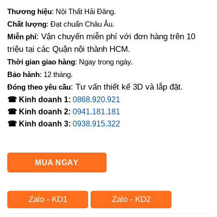
gốc
hiện
Thương hiệu
: Nội Thất Hải Đăng.
là:
tại
Chất lượng
: Đạt chuẩn Châu Âu.
7,500,000₫.
là:
: Vận chuyển miễn phí với đơn hàng trên 10
Miễn phí
6,200,000₫.
triệu tại các Quận nội thành HCM.
Thời gian giao hàng
: Ngay trong ngày.
Bảo hành
: 12 tháng.
: Tư vấn thiết kế 3D và lắp đặt.
Đóng theo yêu cầu
☎ Kinh doanh 1:
0868.920.921
☎ Kinh doanh 2:
0941.181.181
☎ Kinh doanh 3:
0938.915.322
MUA NGAY
Zalo - KD1
Zalo - KD2