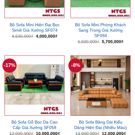
Bộ Sofa Mini Hiện Đại Bọc
Bộ Sofa Mini Phòng Khách
Simili Giá Xưởng SF074
Sang Trọng Giá Xưởng
SF094
Giá
Giá
4,630,000
₫
4,000,000
₫
gốc
hiện
Giá
Giá
6,500,000
₫
5,700,000
₫
là:
tại
gốc
hiện
4,630,000₫.
là:
là:
tại
4,000,000₫.
6,500,000₫.
là:
5,700
-17%
-8%
Bộ Sofa Gỗ Bọc Da Cao
Bộ Sofa Băng Dài Kiểu
Cấp Giá Xưởng SF058
Dáng Hiện Đại (Nhiều Màu)
Giá
Giá
Giá
Giá
12,000,000
₫
10,000,000
₫
13,000,000
₫
12,000,000
₫