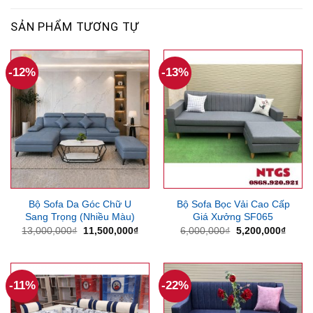
SẢN PHẨM TƯƠNG TỰ
-12%
-13%
Bộ Sofa Da Góc Chữ U
Bộ Sofa Bọc Vải Cao Cấp
Sang Trọng (Nhiều Màu)
Giá Xưởng SF065
Giá
Giá
Giá
Giá
13,000,000
₫
11,500,000
₫
6,000,000
₫
5,200,000
₫
gốc
hiện
gốc
hiện
là:
tại
là:
tại
13,000,000₫.
là:
6,000,000₫.
là:
11,500,000₫.
5,200
-11%
-22%