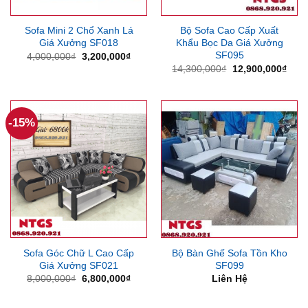
Sofa Mini 2 Chổ Xanh Lá
Bộ Sofa Cao Cấp Xuất
Giá Xưởng SF018
Khẩu Bọc Da Giá Xưởng
SF095
Giá
Giá
4,000,000
₫
3,200,000
₫
gốc
hiện
Giá
Giá
14,300,000
₫
12,900,000
₫
là:
tại
gốc
hiện
4,000,000₫.
là:
là:
tại
3,200,000₫.
14,300,000₫.
là:
12,9
-15%
Sofa Góc Chữ L Cao Cấp
Bộ Bàn Ghế Sofa Tồn Kho
Giá Xưởng SF021
SF099
Giá
Giá
8,000,000
₫
6,800,000
₫
Liên Hệ
gốc
hiện
là:
tại
8,000,000₫.
là: