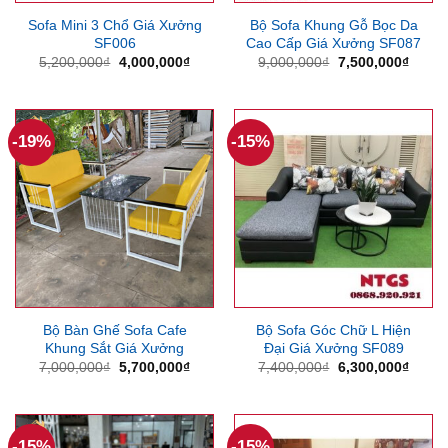
Sofa Mini 3 Chổ Giá Xưởng
Bộ Sofa Khung Gỗ Bọc Da
SF006
Cao Cấp Giá Xưởng SF087
Giá
Giá
Giá
Giá
5,200,000
₫
4,000,000
₫
9,000,000
₫
7,500,000
₫
gốc
hiện
gốc
hiện
là:
tại
là:
tại
5,200,000₫.
là:
9,000,000₫.
là:
4,000,000₫.
7,500
-19%
-15%
Bộ Bàn Ghế Sofa Cafe
Bộ Sofa Góc Chữ L Hiện
Khung Sắt Giá Xưởng
Đại Giá Xưởng SF089
Giá
Giá
Giá
Giá
7,000,000
₫
5,700,000
₫
7,400,000
₫
6,300,000
₫
gốc
hiện
gốc
hiện
là:
tại
là:
tại
7,000,000₫.
là:
7,400,000₫.
là:
5,700,000₫.
6,300
-15%
-15%