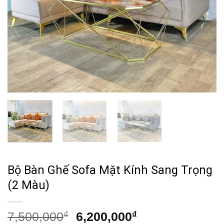
Bộ Bàn Ghế Sofa Mặt Kính Sang Trọng
(2 Màu)
Giá
Giá
7,500,000
₫
6,200,000
₫