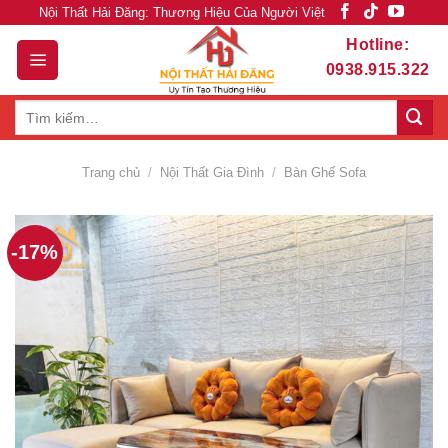
Skip
Nội Thất Hải Đăng: Thương Hiệu Của Người Việt
to
Hotline:
content
0938.915.322
Tìm
kiếm:
Trang chủ
/
Nội Thất Gia Đình
/
Bàn Ghế Sofa
-17%