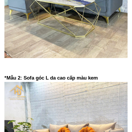
*Mẫu 2: Sofa góc L da cao cấp màu kem