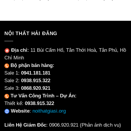
gốc
hiện
gốc
hiện
là:
tại
là:
tại
12,000,000₫.
là:
13,000,000₫.
là:
10,000,000₫.
12,0
NỘI THẤT HẢI ĐĂNG
Địa chỉ:
11 Bùi Cẩm Hổ, Tân Thới Hoà, Tân Phú, Hồ
Chí Minh
Bộ phận bán hàng:
Sale 1:
0941.181.181
Sale 2:
0938.915.322
Sale 3:
0868.920.921
Tư Vấn Công Trình – Dự Án:
Thiết kế:
0938.915.322
Website
:
noithatgiasi.org
Liên Hệ Giám Đốc
:
0906.920.921
(Phản ánh dịch vụ)