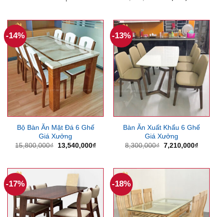
gốc
hiện
là:
tại
13,500,000₫.
là:
12,1
-14%
-13%
Bộ Bàn Ăn Mặt Đá 6 Ghế
Bàn Ăn Xuất Khẩu 6 Ghế
Giá Xưởng
Giá Xưởng
Giá
Giá
Giá
Giá
15,800,000
₫
13,540,000
₫
8,300,000
₫
7,210,000
₫
gốc
hiện
gốc
hiện
là:
tại
là:
tại
15,800,000₫.
là:
8,300,000₫.
là:
13,540,000₫.
7,210
-17%
-18%