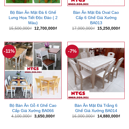
Bộ Bàn Ăn Mặt Đá 6 Ghế
Bàn Ăn Mặt Đá Oval Cao
Lưng Họa Tiết Độc Đáo ( 2
Cấp 6 Ghế Giá Xưởng
Màu)
BA013
Giá
Giá
Giá
Giá
15,500,000
₫
12,700,000
₫
17,000,000
₫
15,250,000
₫
gốc
hiện
gốc
hiện
là:
tại
là:
tại
15,500,000₫.
là:
17,000,000₫.
là:
12,700,000₫.
15,2
-11%
-7%
Bộ Bàn Ăn Gỗ 4 Ghế Cao
Bàn Ăn Mặt Đá Trắng 6
Cấp Giá Xưởng BA066
Ghế Giá Xưởng BA014
Giá
Giá
Giá
Giá
4,100,000
₫
3,650,000
₫
16,000,000
₫
14,880,000
₫
gốc
hiện
gốc
hiện
là:
tại
là:
tại
4,100,000₫.
là:
16,000,000₫.
là: