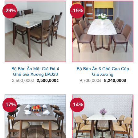
3,650,000₫.
14,8
-29%
-15%
Bộ Bàn Ăn Mặt Giả Đá 4
Bộ Bàn Ăn 6 Ghế Cao Cấp
Ghế Giá Xưởng BA028
Giá Xưởng
Giá
Giá
Giá
Giá
3,500,000
₫
2,500,000
₫
9,700,000
₫
8,240,000
₫
gốc
hiện
gốc
hiện
là:
tại
là:
tại
3,500,000₫.
là:
9,700,000₫.
là:
2,500,000₫.
8,240
-17%
-14%