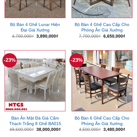
Bộ Bàn 4 Ghế Lunar Hiện
Bộ Bàn 4 Ghế Cao Cấp Cho
Đại Giá Xưởng
Phòng Ăn Giá Xưởng
Giá
Giá
Giá
Giá
4,700,000
₫
3,890,000
₫
7,700,000
₫
6,650,000
₫
gốc
hiện
gốc
hiện
là:
tại
là:
tại
4,700,000₫.
là:
7,700,000₫.
là:
3,890,000₫.
6,650
-23%
-23%
Bàn Ăn Mặt Đá Giả Cẩm
Bộ Bàn 6 Ghế Cao Cấp Cho
Thạch Trắng 8 Ghế BA015
Phòng Ăn Giá Xưởng
Giá
Giá
Giá
Giá
49,600,000
₫
38,000,000
₫
4,500,000
₫
3,480,000
₫
gốc
hiện
gốc
hiện