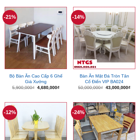
là:
tại
là:
tại
49,600,000₫.
là:
4,500,000₫.
là:
38,000,000₫.
3,480
-21%
-14%
Bộ Bàn Ăn Cao Cấp 6 Ghế
Bàn Ăn Mặt Đá Tròn Tân
Giá Xưởng
Cổ Điển VIP BA024
Giá
Giá
Giá
Giá
5,900,000
₫
4,680,000
₫
50,000,000
₫
43,000,000
₫
gốc
hiện
gốc
hiện
là:
tại
là:
tại
5,900,000₫.
là:
50,000,000₫.
là:
4,680,000₫.
43,0
-12%
-24%