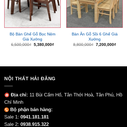
Bộ Bàn Ghế Gỗ Bọc Nệm
Bàn Ăn Gỗ Sồi 6 Ghế Giá
Giá Xưởng
Xưởng
Giá
Giá
Giá
Giá
6,500,000
₫
5,380,000
₫
8,800,000
₫
7,200,000
₫
gốc
hiện
gốc
hiện
là:
tại
là:
tại
6,500,000₫.
là:
8,800,000₫.
là:
5,380,000₫.
7,200
NỘI THẤT HẢI ĐĂNG
Địa chỉ:
11 Bùi Cẩm Hổ, Tân Thới Hoà, Tân Phú, Hồ
Chí Minh
Bộ phận bán hàng:
Sale 1:
0941.181.181
Sale 2:
0938.915.322