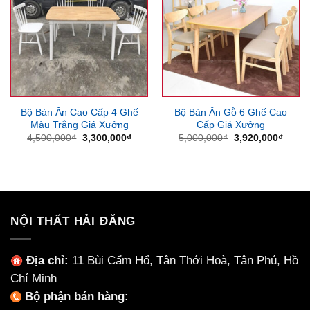
Bộ Bàn Ăn Cao Cấp 4 Ghế
Bộ Bàn Ăn Gỗ 6 Ghế Cao
Màu Trắng Giá Xưởng
Cấp Giá Xưởng
Giá
Giá
Giá
Giá
4,500,000
₫
3,300,000
₫
5,000,000
₫
3,920,000
₫
gốc
hiện
gốc
hiện
là:
tại
là:
tại
4,500,000₫.
là:
5,000,000₫.
là:
3,300,000₫.
3,920
NỘI THẤT HẢI ĐĂNG
Địa chỉ:
11 Bùi Cẩm Hổ, Tân Thới Hoà, Tân Phú, Hồ
Chí Minh
Bộ phận bán hàng: