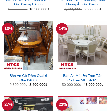
Giá Xưởng BA005
Phòng Ăn Giá Xưởng
Giá
Giá
Giá
Giá
12,300,000
₫
10,580,000
₫
7,700,000
₫
6,650,000
₫
gốc
hiện
gốc
hiện
là:
tại
là:
tại
12,300,000₫.
là:
7,700,000₫.
là:
10,580,000₫.
6,650
-13%
-14%
Bàn Ăn Gỗ Tràm Oval 6
Bàn Ăn Mặt Đá Tròn Tân
Ghế BA007
Cổ Điển VIP BA024
Giá
Giá
Giá
Giá
9,600,000
₫
8,400,000
₫
50,000,000
₫
43,000,000
₫
gốc
hiện
gốc
hiện
là:
tại
là:
tại
9,600,000₫.
là:
50,000,000₫.
là:
8,400,000₫.
43,0
-27%
-22%