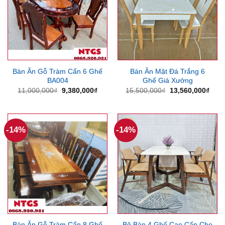
Bàn Ăn Gỗ Tràm Cẩn 6 Ghế
Bàn Ăn Mặt Đá Trắng 6
BA004
Ghế Giá Xưởng
Giá
Giá
Giá
Giá
11,000,000
₫
9,380,000
₫
15,500,000
₫
13,560,000
₫
gốc
hiện
gốc
hiện
là:
tại
là:
tại
11,000,000₫.
là:
15,500,000₫.
là:
9,380,000₫.
13,5
-14%
-14%
Bàn Ăn Gỗ Tràm Cẩn 8 Ghế
Bộ Bàn 4 Ghế Cao Cấp Cho