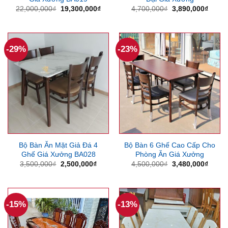
Giá
Giá
Giá
Giá
22,000,000
₫
19,300,000
₫
4,700,000
₫
3,890,000
₫
gốc
hiện
gốc
hiện
là:
tại
là:
tại
22,000,000₫.
là:
4,700,000₫.
là:
19,300,000₫.
3,890
-29%
-23%
Bộ Bàn Ăn Mặt Giả Đá 4
Bộ Bàn 6 Ghế Cao Cấp Cho
Ghế Giá Xưởng BA028
Phòng Ăn Giá Xưởng
Giá
Giá
Giá
Giá
3,500,000
₫
2,500,000
₫
4,500,000
₫
3,480,000
₫
gốc
hiện
gốc
hiện
là:
tại
là:
tại
3,500,000₫.
là:
4,500,000₫.
là:
2,500,000₫.
3,480
-15%
-13%