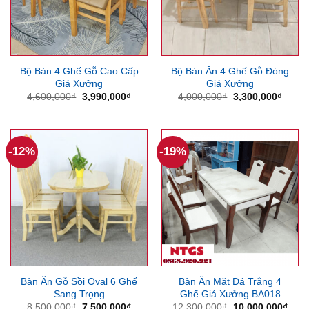
Bộ Bàn 4 Ghế Gỗ Cao Cấp
Bộ Bàn Ăn 4 Ghế Gỗ Đóng
Giá Xưởng
Giá Xưởng
Giá
Giá
Giá
Giá
4,600,000
₫
3,990,000
₫
4,000,000
₫
3,300,000
₫
gốc
hiện
gốc
hiện
là:
tại
là:
tại
4,600,000₫.
là:
4,000,000₫.
là:
3,990,000₫.
3,300
-12%
-19%
Bàn Ăn Gỗ Sồi Oval 6 Ghế
Bàn Ăn Mặt Đá Trắng 4
Sang Trọng
Ghế Giá Xưởng BA018
Giá
Giá
Giá
Giá
8,500,000
₫
7,500,000
₫
12,300,000
₫
10,000,000
₫