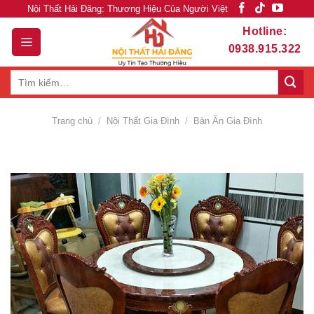
Skip
Nội Thất Hải Đăng: Thương Hiệu Của Người Việt
to
Hotline:
content
0938.915.322
Tìm
kiếm:
Trang chủ
/
Nội Thất Gia Đình
/
Bàn Ăn Gia Đình