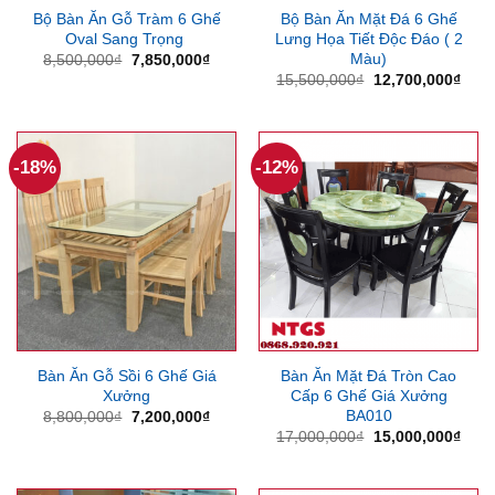
Bộ Bàn Ăn Gỗ Tràm 6 Ghế
Bộ Bàn Ăn Mặt Đá 6 Ghế
Oval Sang Trọng
Lưng Họa Tiết Độc Đáo ( 2
Màu)
Giá
Giá
8,500,000
₫
7,850,000
₫
gốc
hiện
Giá
Giá
15,500,000
₫
12,700,000
₫
là:
tại
gốc
hiện
8,500,000₫.
là:
là:
tại
7,850,000₫.
15,500,000₫.
là:
12,7
-18%
-12%
Bàn Ăn Gỗ Sồi 6 Ghế Giá
Bàn Ăn Mặt Đá Tròn Cao
Xưởng
Cấp 6 Ghế Giá Xưởng
BA010
Giá
Giá
8,800,000
₫
7,200,000
₫
gốc
hiện
Giá
Giá
17,000,000
₫
15,000,000
₫
là:
tại
gốc
hiện
8,800,000₫.
là:
là:
tại
7,200,000₫.
17,000,000₫.
là: