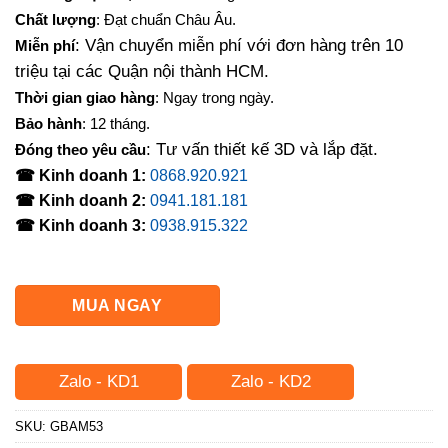
là:
tại
Chất lượng
: Đạt chuẩn Châu Âu.
3,600,000₫.
là:
: Vận chuyển miễn phí với đơn hàng trên 10
Miễn phí
2,500,000₫.
triệu tại các Quận nội thành HCM.
Thời gian giao hàng
: Ngay trong ngày.
Bảo hành
: 12 tháng.
: Tư vấn thiết kế 3D và lắp đặt.
Đóng theo yêu cầu
☎ Kinh doanh 1:
0868.920.921
☎ Kinh doanh 2:
0941.181.181
☎ Kinh doanh 3:
0938.915.322
MUA NGAY
Zalo - KD1
Zalo - KD2
SKU:
GBAM53