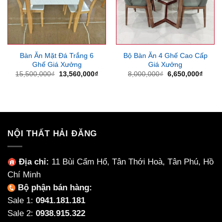
Bàn Ăn Mặt Đá Trắng 6
Bộ Bàn Ăn 4 Ghế Cao Cấp
Ghế Giá Xưởng
Giá Xưởng
Giá
Giá
Giá
Giá
15,500,000
₫
13,560,000
₫
8,000,000
₫
6,650,000
₫
gốc
hiện
gốc
hiện
là:
tại
là:
tại
15,500,000₫.
là:
8,000,000₫.
là:
13,560,000₫.
6,650
NỘI THẤT HẢI ĐĂNG
Địa chỉ:
11 Bùi Cẩm Hổ, Tân Thới Hoà, Tân Phú, Hồ
Chí Minh
Bộ phận bán hàng:
Sale 1:
0941.181.181
Sale 2:
0938.915.322