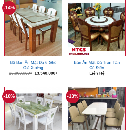
15,0
-14%
Bộ Bàn Ăn Mặt Đá 6 Ghế
Bàn Ăn Mặt Đá Tròn Tân
Giá Xưởng
Cổ Điển
Giá
Giá
15,800,000
₫
13,540,000
₫
Liên Hệ
gốc
hiện
là:
tại
15,800,000₫.
là:
13,540,000₫.
-10%
-13%