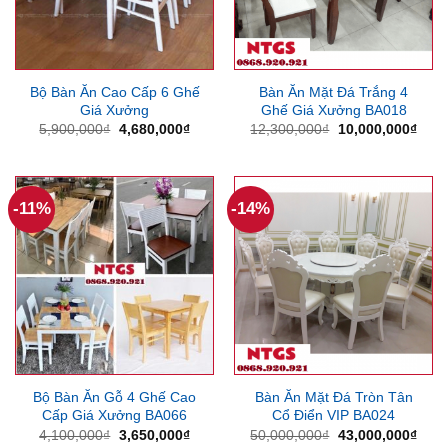
Bộ Bàn Ăn Cao Cấp 6 Ghế
Bàn Ăn Mặt Đá Trắng 4
Giá Xưởng
Ghế Giá Xưởng BA018
Giá
Giá
Giá
Giá
5,900,000
₫
4,680,000
₫
12,300,000
₫
10,000,000
₫
gốc
hiện
gốc
hiện
là:
tại
là:
tại
5,900,000₫.
là:
12,300,000₫.
là:
4,680,000₫.
10,0
-11%
-14%
Bộ Bàn Ăn Gỗ 4 Ghế Cao
Bàn Ăn Mặt Đá Tròn Tân
Cấp Giá Xưởng BA066
Cổ Điển VIP BA024
Giá
Giá
Giá
Giá
4,100,000
₫
3,650,000
₫
50,000,000
₫
43,000,000
₫
gốc
hiện
gốc
hiện