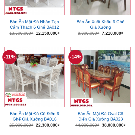
Bàn Ăn Mặt Đá Nhân Tạo
Bàn Ăn Xuất Khẩu 6 Ghế
Cẩm Thạch 6 Ghế BA012
Giá Xưởng
Giá
Giá
Giá
Giá
13,500,000
₫
12,150,000
₫
8,300,000
₫
7,210,000
₫
gốc
hiện
gốc
hiện
là:
tại
là:
tại
13,500,000₫.
là:
8,300,000₫.
là:
12,150,000₫.
7,210
-11%
-14%
Bàn Ăn Mặt Đá Cổ Điển 6
Bàn Ăn Mặt Đá Oval Cổ
Ghế Giá Xưởng BA016
Điển Giá Xưởng BA023
Giá
Giá
Giá
Giá
25,000,000
₫
22,300,000
₫
44,000,000
₫
38,000,000
₫
gốc
hiện
gốc
hiện
là:
tại
là:
tại