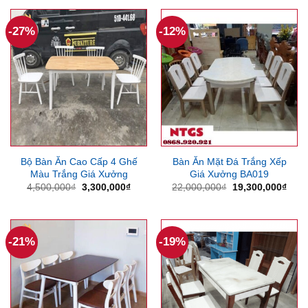
25,000,000₫.
là:
44,000,000₫.
là:
22,300,000₫.
38,0
-27%
-12%
Bộ Bàn Ăn Cao Cấp 4 Ghế
Bàn Ăn Mặt Đá Trắng Xếp
Màu Trắng Giá Xưởng
Giá Xưởng BA019
Giá
Giá
Giá
Giá
4,500,000
₫
3,300,000
₫
22,000,000
₫
19,300,000
₫
gốc
hiện
gốc
hiện
là:
tại
là:
tại
4,500,000₫.
là:
22,000,000₫.
là:
3,300,000₫.
19,3
-21%
-19%