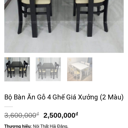
Bộ Bàn Ăn Gỗ 4 Ghế Giá Xưởng (2 Màu)
Giá
Giá
3,600,000
₫
2,500,000
₫
gốc
hiện
Thương hiệu
: Nội Thất Hải Đăng.