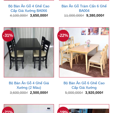
Bộ Bàn Ăn Gỗ 4 Ghế Cao
Bàn Ăn Gỗ Tràm Cẩn 6 Ghế
Cấp Giá Xưởng BA066
BA004
Giá
Giá
Giá
Giá
4,100,000
₫
3,650,000
₫
11,000,000
₫
9,380,000
₫
gốc
hiện
gốc
hiện
là:
tại
là:
tại
4,100,000₫.
là:
11,000,000₫.
là:
3,650,000₫.
9,380
-31%
-22%
Bộ Bàn Ăn Gỗ 4 Ghế Giá
Bộ Bàn Ăn Gỗ 6 Ghế Cao
Xưởng (2 Màu)
Cấp Giá Xưởng
Giá
Giá
Giá
Giá
3,600,000
₫
2,500,000
₫
5,000,000
₫
3,920,000
₫
gốc
hiện
gốc
hiện
là:
tại
là:
tại
3,600,000₫.
là:
5,000,000₫.
là:
2,500,000₫.
3,920
-21%
-19%