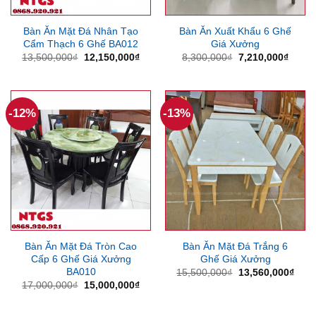
Bàn Ăn Mặt Đá Nhân Tạo
Bàn Ăn Xuất Khẩu 6 Ghế
Cẩm Thạch 6 Ghế BA012
Giá Xưởng
Giá
Giá
Giá
Giá
13,500,000
₫
12,150,000
₫
8,300,000
₫
7,210,000
₫
gốc
hiện
gốc
hiện
là:
tại
là:
tại
13,500,000₫.
là:
8,300,000₫.
là:
12,150,000₫.
7,210
-12%
-13%
Bàn Ăn Mặt Đá Tròn Cao
Bàn Ăn Mặt Đá Trắng 6
Cấp 6 Ghế Giá Xưởng
Ghế Giá Xưởng
BA010
Giá
Giá
15,500,000
₫
13,560,000
₫
gốc
hiện
Giá
Giá
17,000,000
₫
15,000,000
₫
là:
tại
gốc
hiện
15,500,000₫.
là:
là:
tại
13,5
17,000,000₫.
là: