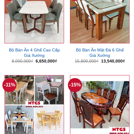
Bộ Bàn Ăn 4 Ghế Cao Cấp
Bộ Bàn Ăn Mặt Đá 6 Ghế
Giá Xưởng
Giá Xưởng
Giá
Giá
Giá
Giá
8,000,000
₫
6,650,000
₫
15,800,000
₫
13,540,000
₫
gốc
hiện
gốc
hiện
là:
tại
là:
tại
8,000,000₫.
là:
15,800,000₫.
là:
6,650,000₫.
13,5
-11%
-15%