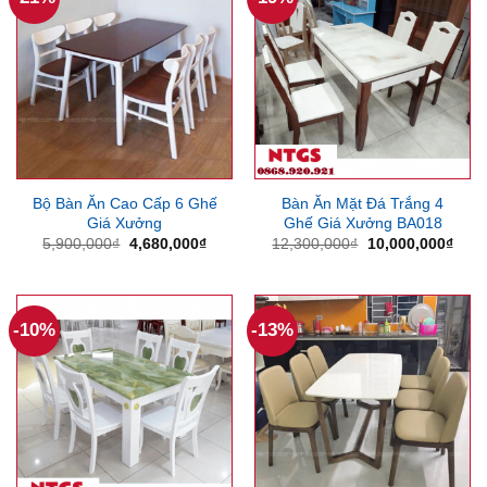
Bộ Bàn Ăn Cao Cấp 6 Ghế
Bàn Ăn Mặt Đá Trắng 4
Giá Xưởng
Ghế Giá Xưởng BA018
Giá
Giá
Giá
Giá
5,900,000
₫
4,680,000
₫
12,300,000
₫
10,000,000
₫
gốc
hiện
gốc
hiện
là:
tại
là:
tại
5,900,000₫.
là:
12,300,000₫.
là:
4,680,000₫.
10,0
-10%
-13%