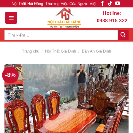
Skip
Nội Thất Hải Đăng: Thương Hiệu Của Người Việt
to
Hotline:
content
0938.915.322
Tìm
kiếm:
Trang chủ
/
Nội Thất Gia Đình
/
Bàn Ăn Gia Đình
-8%