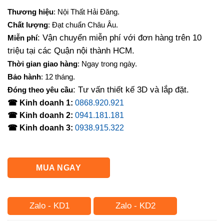
gốc
hiện
Thương hiệu
: Nội Thất Hải Đăng.
là:
tại
Chất lượng
: Đạt chuẩn Châu Âu.
8,500,000₫.
là:
: Vận chuyển miễn phí với đơn hàng trên 10
Miễn phí
7,850,000₫.
triệu tại các Quận nội thành HCM.
Thời gian giao hàng
: Ngay trong ngày.
Bảo hành
: 12 tháng.
: Tư vấn thiết kế 3D và lắp đặt.
Đóng theo yêu cầu
☎ Kinh doanh 1:
0868.920.921
☎ Kinh doanh 2:
0941.181.181
☎ Kinh doanh 3:
0938.915.322
MUA NGAY
Zalo - KD1
Zalo - KD2