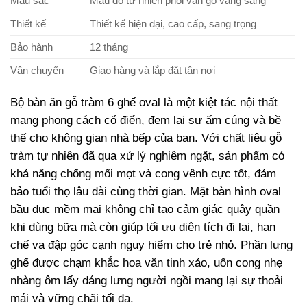
Màu sắc
Màu đỏ tự nhiên phối vân gỗ vàng sáng
Thiết kế
Thiết kế hiện đại, cao cấp, sang trọng
Bảo hành
12 tháng
Vận chuyển
Giao hàng và lắp đặt tận nơi
Bộ bàn ăn gỗ tràm 6 ghế oval là một kiệt tác nội thất
mang phong cách cổ điển, đem lại sự ấm cúng và bề
thế cho không gian nhà bếp của bạn. Với chất liệu gỗ
tràm tự nhiên đã qua xử lý nghiêm ngặt, sản phẩm có
khả năng chống mối mọt và cong vênh cực tốt, đảm
bảo tuổi thọ lâu dài cùng thời gian. Mặt bàn hình oval
bầu dục mềm mại không chỉ tạo cảm giác quây quần
khi dùng bữa mà còn giúp tối ưu diện tích đi lại, hạn
chế va đập góc cạnh nguy hiểm cho trẻ nhỏ. Phần lưng
ghế được chạm khắc hoa văn tinh xảo, uốn cong nhẹ
nhàng ôm lấy dáng lưng người ngồi mang lại sự thoải
mái và vững chãi tối đa.