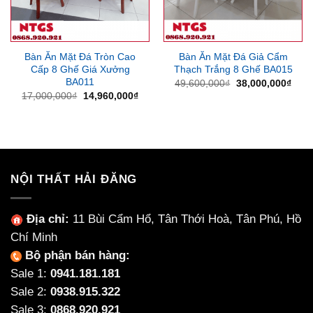
Bàn Ăn Mặt Đá Tròn Cao
Bàn Ăn Mặt Đá Giả Cẩm
Cấp 8 Ghế Giá Xưởng
Thạch Trắng 8 Ghế BA015
BA011
Giá
Giá
49,600,000
₫
38,000,000
₫
gốc
hiện
Giá
Giá
17,000,000
₫
14,960,000
₫
là:
tại
gốc
hiện
49,600,000₫.
là:
là:
tại
38,0
17,000,000₫.
là:
14,960,000₫.
NỘI THẤT HẢI ĐĂNG
Địa chỉ:
11 Bùi Cẩm Hổ, Tân Thới Hoà, Tân Phú, Hồ
Chí Minh
Bộ phận bán hàng:
Sale 1:
0941.181.181
Sale 2:
0938.915.322
Sale 3:
0868.920.921