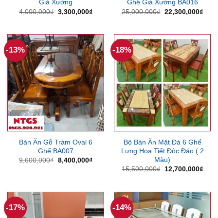
Giá Xưởng
Ghế Giá Xưởng BA016
Giá
Giá
Giá
Giá
4,000,000
₫
3,300,000
₫
25,000,000
₫
22,300,000
₫
gốc
hiện
gốc
hiện
là:
tại
là:
tại
4,000,000₫.
là:
25,000,000₫.
là:
3,300,000₫.
22,3
-13%
-18%
Bàn Ăn Gỗ Tràm Oval 6
Bộ Bàn Ăn Mặt Đá 6 Ghế
Ghế BA007
Lưng Họa Tiết Độc Đáo ( 2
Màu)
Giá
Giá
9,600,000
₫
8,400,000
₫
gốc
hiện
Giá
Giá
15,500,000
₫
12,700,000
₫
là:
tại
gốc
hiện
9,600,000₫.
là:
là:
tại
8,400,000₫.
15,500,000₫.
là:
12,7
-17%
-14%