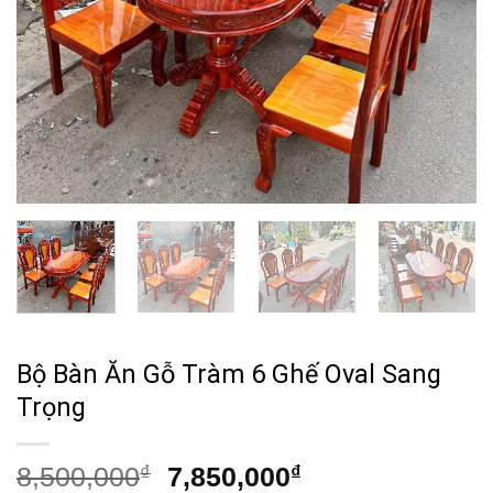
Bộ Bàn Ăn Gỗ Tràm 6 Ghế Oval Sang
Trọng
Giá
Giá
8,500,000
₫
7,850,000
₫