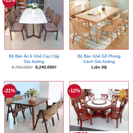
-15%
Bộ Bàn Ăn 6 Ghế Cao Cấp
Bộ Bàn Ghế Gỗ Phong
Giá Xưởng
Cách Giá Xưởng
Giá
Giá
9,700,000
₫
8,240,000
₫
Liên Hệ
gốc
hiện
là:
tại
9,700,000₫.
là:
8,240,000₫.
-21%
-12%