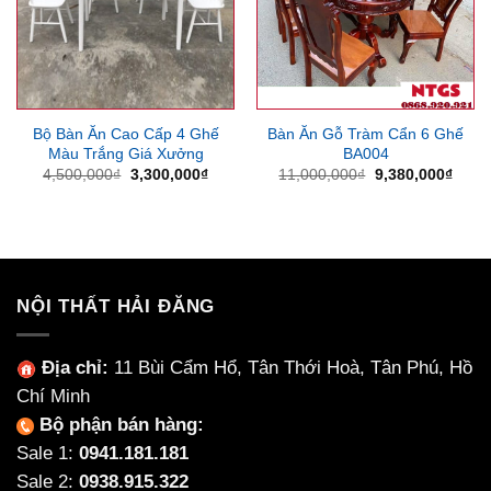
Bộ Bàn Ăn Cao Cấp 4 Ghế
Bàn Ăn Gỗ Tràm Cẩn 6 Ghế
Màu Trắng Giá Xưởng
BA004
Giá
Giá
Giá
Giá
4,500,000
₫
3,300,000
₫
11,000,000
₫
9,380,000
₫
gốc
hiện
gốc
hiện
là:
tại
là:
tại
4,500,000₫.
là:
11,000,000₫.
là:
3,300,000₫.
9,380
NỘI THẤT HẢI ĐĂNG
Địa chỉ:
11 Bùi Cẩm Hổ, Tân Thới Hoà, Tân Phú, Hồ
Chí Minh
Bộ phận bán hàng:
Sale 1:
0941.181.181
Sale 2:
0938.915.322