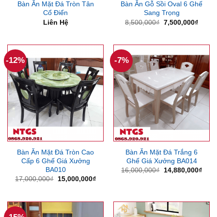
Bàn Ăn Mặt Đá Tròn Tân
Bàn Ăn Gỗ Sồi Oval 6 Ghế
Cổ Điển
Sang Trọng
Giá
Giá
Liên Hệ
8,500,000
₫
7,500,000
₫
gốc
hiện
là:
tại
8,500,000₫.
là:
7,500
-12%
-7%
Bàn Ăn Mặt Đá Tròn Cao
Bàn Ăn Mặt Đá Trắng 6
Cấp 6 Ghế Giá Xưởng
Ghế Giá Xưởng BA014
BA010
Giá
Giá
16,000,000
₫
14,880,000
₫
gốc
hiện
Giá
Giá
17,000,000
₫
15,000,000
₫
là:
tại
gốc
hiện
16,000,000₫.
là:
là:
tại
14,8
17,000,000₫.
là:
15,000,000₫.