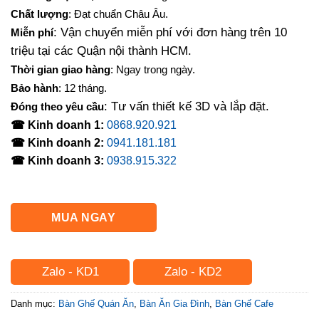
là:
tại
Chất lượng
: Đạt chuẩn Châu Âu.
4,500,000₫.
là:
: Vận chuyển miễn phí với đơn hàng trên 10
Miễn phí
3,890,000₫.
triệu tại các Quận nội thành HCM.
Thời gian giao hàng
: Ngay trong ngày.
Bảo hành
: 12 tháng.
: Tư vấn thiết kế 3D và lắp đặt.
Đóng theo yêu cầu
☎ Kinh doanh 1:
0868.920.921
☎ Kinh doanh 2:
0941.181.181
☎ Kinh doanh 3:
0938.915.322
MUA NGAY
Zalo - KD1
Zalo - KD2
Danh mục:
Bàn Ghế Quán Ăn
,
Bàn Ăn Gia Đình
,
Bàn Ghế Cafe