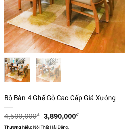
Bộ Bàn 4 Ghế Gỗ Cao Cấp Giá Xưởng
Giá
Giá
4,500,000
₫
3,890,000
₫
gốc
hiện
Thương hiệu
: Nội Thất Hải Đăng.