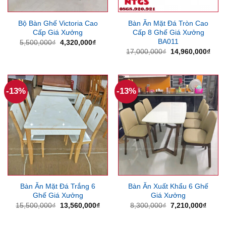
Bộ Bàn Ghế Victoria Cao
Bàn Ăn Mặt Đá Tròn Cao
Cấp Giá Xưởng
Cấp 8 Ghế Giá Xưởng
BA011
Giá
Giá
5,500,000
₫
4,320,000
₫
gốc
hiện
Giá
Giá
17,000,000
₫
14,960,000
₫
là:
tại
gốc
hiện
5,500,000₫.
là:
là:
tại
4,320,000₫.
17,000,000₫.
là:
14,9
-13%
-13%
Bàn Ăn Mặt Đá Trắng 6
Bàn Ăn Xuất Khẩu 6 Ghế
Ghế Giá Xưởng
Giá Xưởng
Giá
Giá
Giá
Giá
15,500,000
₫
13,560,000
₫
8,300,000
₫
7,210,000
₫
gốc
hiện
gốc
hiện
là:
tại
là:
tại
15,500,000₫.
là:
8,300,000₫.
là: