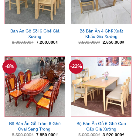
Bàn Ăn Gỗ Sồi 6 Ghế Giá
Bộ Bàn Ăn 4 Ghế Xuất
Xưởng
Khẩu Giá Xưởng
Giá
Giá
Giá
Giá
8,800,000
₫
7,200,000
₫
3,500,000
₫
2,650,000
₫
gốc
hiện
gốc
hiện
là:
tại
là:
tại
8,800,000₫.
là:
3,500,000₫.
là:
7,200,000₫.
2,650
-8%
-22%
Bộ Bàn Ăn Gỗ Tràm 6 Ghế
Bộ Bàn Ăn Gỗ 6 Ghế Cao
Oval Sang Trọng
Cấp Giá Xưởng
Giá
Giá
Giá
Giá
8,500,000
₫
7,850,000
₫
5,000,000
₫
3,920,000
₫