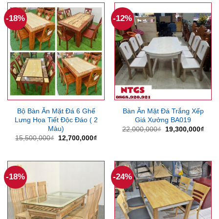
13,560,000₫.
7,210
-18%
-12%
Bộ Bàn Ăn Mặt Đá 6 Ghế
Bàn Ăn Mặt Đá Trắng Xếp
Lưng Họa Tiết Độc Đáo ( 2
Giá Xưởng BA019
Màu)
Giá
Giá
22,000,000
₫
19,300,000
₫
gốc
hiện
Giá
Giá
15,500,000
₫
12,700,000
₫
là:
tại
gốc
hiện
22,000,000₫.
là:
là:
tại
19,3
15,500,000₫.
là:
12,700,000₫.
-18%
-24%