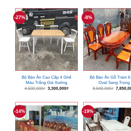
là:
tại
là:
49,600,000₫.
là:
22,000,
38,000,000₫.
-27%
-8%
Bộ Bàn Ăn Cao Cấp 4 Ghế
Bộ Bàn Ăn Gỗ Tràm 6
Màu Trắng Giá Xưởng
Oval Sang Trọng
Giá
Giá
Giá
4,500,000
₫
3,300,000
₫
8,500,000
₫
7,850,0
gốc
hiện
gốc
là:
tại
là:
4,500,000₫.
là:
8,500,0
3,300,000₫.
-14%
-19%