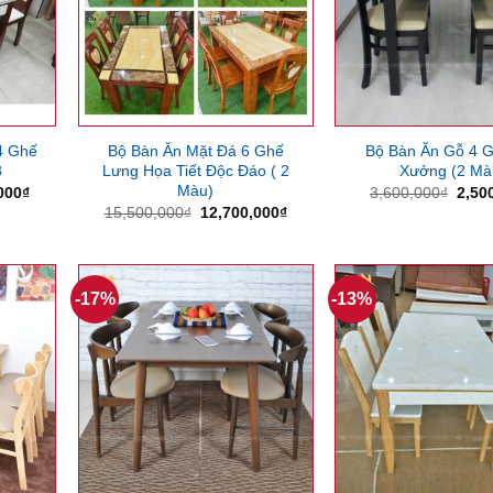
4 Ghế
Bộ Bàn Ăn Mặt Đá 6 Ghế
Bộ Bàn Ăn Gỗ 4 G
8
Lưng Họa Tiết Độc Đáo ( 2
Xưởng (2 Mà
Màu)
Giá
Giá
000
₫
3,600,000
₫
2,50
hiện
gốc
Giá
Giá
15,500,000
₫
12,700,000
₫
tại
là:
gốc
hiện
000₫.
là:
3,60
là:
tại
10,000,000₫.
15,500,000₫.
là:
12,700,000₫.
-17%
-13%