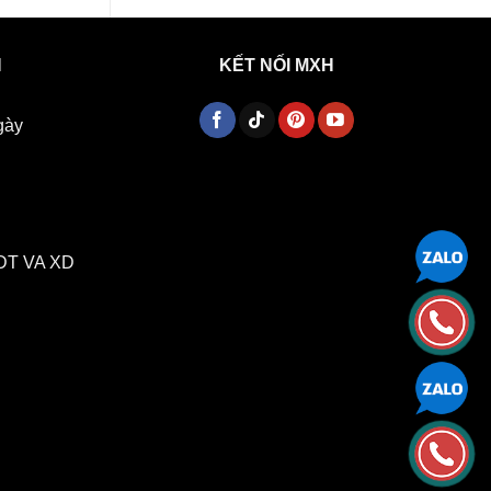
H
KẾT NỐI MXH
gày
DT VA XD