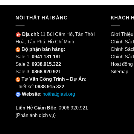
NỘI THẤT HẢI ĐĂNG
KHÁCH 
Địa chỉ:
11 Bùi Cẩm Hổ, Tân Thới
Giới Thiệu
Hoà, Tân Phú, Hồ Chí Minh
Chính Sác
Bộ phận bán hàng:
Chính Sác
Sale 1:
0941.181.181
Chính Sác
Sale 2:
0938.915.322
Hoạt động
Sale 3:
0868.920.921
Sitemap
Tư Vấn Công Trình – Dự Án:
Thiết kế:
0938.915.322
Website
:
noithatgiasi.org
Liên Hệ Giám Đốc
:
0906.920.921
(Phản ánh dịch vụ)