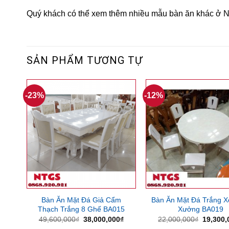
Quý khách có thể xem thêm nhiều mẫu bàn ăn khác ở Nội
SẢN PHẨM TƯƠNG TỰ
-23%
-12%
Bàn Ăn Mặt Đá Giả Cẩm
Bàn Ăn Mặt Đá Trắng X
Thạch Trắng 8 Ghế BA015
Xưởng BA019
Giá
Giá
Giá
49,600,000
₫
38,000,000
₫
22,000,000
₫
19,300,
gốc
hiện
gốc