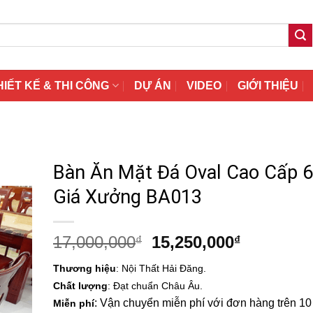
HIẾT KẾ & THI CÔNG
DỰ ÁN
VIDEO
GIỚI THIỆU
Bàn Ăn Mặt Đá Oval Cao Cấp 
Giá Xưởng BA013
Giá
Giá
17,000,000
15,250,000
₫
₫
gốc
hiện
Thương hiệu
: Nội Thất Hải Đăng.
là:
tại
Chất lượng
: Đạt chuẩn Châu Âu.
17,000,000₫.
là:
: Vận chuyển miễn phí với đơn hàng trên 10 t
Miễn phí
15,250,00