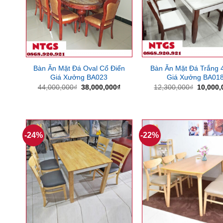
Bàn Ăn Mặt Đá Oval Cổ Điển
Bàn Ăn Mặt Đá Trắng 
Giá Xưởng BA023
Giá Xưởng BA01
Giá
Giá
Giá
44,000,000
₫
38,000,000
₫
12,300,000
₫
10,000,
gốc
hiện
gốc
là:
tại
là:
44,000,000₫.
là:
12,300,
38,000,000₫.
-24%
-22%