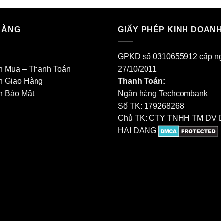
HÀNG
GIẤY PHÉP KINH DOAN
GPKD số 0310655912 cấp n
h Mua – Thanh Toán
27/10/2011
h Giao Hàng
Thanh Toán:
h Bảo Mật
Ngân hàng Techcombank
Số TK: 179268268
Chủ TK: CTY TNHH TM DV 
HAI DANG