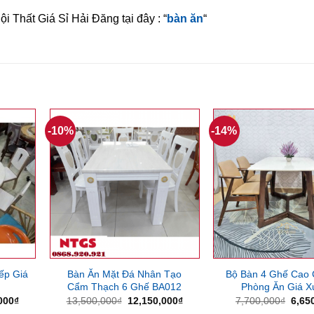
 Thất Giá Sỉ Hải Đăng tại đây : “
bàn ăn
“
-10%
-14%
ếp Giá
Bàn Ăn Mặt Đá Nhân Tạo
Bộ Bàn 4 Ghế Cao
Cẩm Thạch 6 Ghế BA012
Phòng Ăn Giá 
Giá
Giá
Giá
Giá
000
₫
13,500,000
₫
12,150,000
₫
7,700,000
₫
6,65
hiện
gốc
hiện
gốc