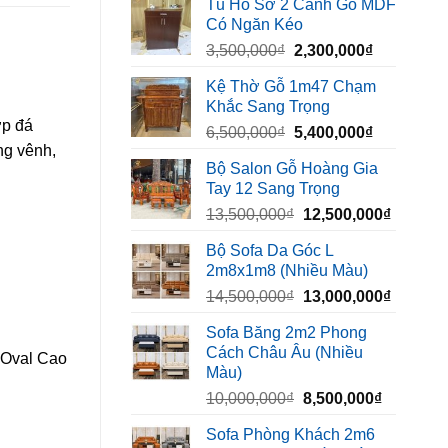
Tủ Hồ Sơ 2 Cánh Gỗ MDF
là:
tại
Có Ngăn Kéo
450,000₫.
là:
Giá
Giá
3,500,000
₫
2,300,000
₫
320,000₫.
gốc
hiện
Kệ Thờ Gỗ 1m47 Chạm
là:
tại
Khắc Sang Trọng
3,500,000₫.
là:
ớp đá
Giá
Giá
6,500,000
₫
5,400,000
₫
2,300,000₫
ng vênh,
gốc
hiện
Bộ Salon Gỗ Hoàng Gia
là:
tại
Tay 12 Sang Trọng
6,500,000₫.
là:
Giá
Giá
13,500,000
₫
12,500,000
₫
5,400,000₫
gốc
hiện
Bộ Sofa Da Góc L
là:
tại
2m8x1m8 (Nhiều Màu)
13,500,000₫.
là:
Giá
Giá
14,500,000
₫
13,000,000
₫
12,500,
gốc
hiện
Sofa Băng 2m2 Phong
là:
tại
Cách Châu Âu (Nhiều
 Oval Cao
14,500,000₫.
là:
Màu)
13,000,
Giá
Giá
10,000,000
₫
8,500,000
₫
gốc
hiện
Sofa Phòng Khách 2m6
là:
tại