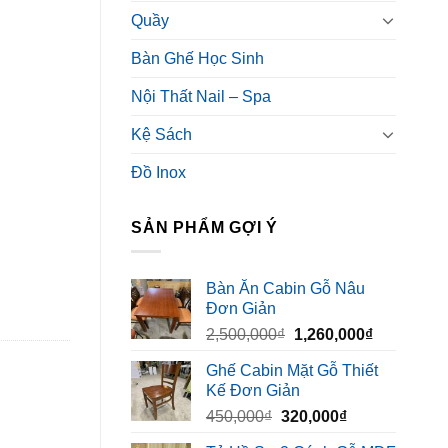
Quầy
Bàn Ghế Học Sinh
Nội Thất Nail – Spa
Kệ Sách
Đồ Inox
SẢN PHẨM GỢI Ý
Bàn Ăn Cabin Gỗ Nâu
Đơn Giản
Giá
Giá
2,500,000
₫
1,260,000
₫
gốc
hiện
Ghế Cabin Mặt Gỗ Thiết
là:
tại
Kế Đơn Giản
2,500,000₫.
là:
Giá
Giá
450,000
₫
320,000
₫
1,260,000₫
gốc
hiện