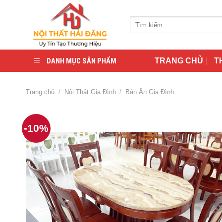
Skip
to
Tìm
content
kiếm:
DANH MỤC SẢN PHẨM
TRANG CHỦ
T
Trang chủ
/
Nội Thất Gia Đình
/
Bàn Ăn Gia Đình
-10%