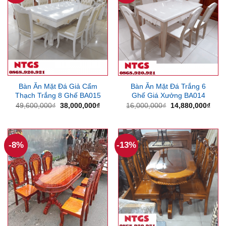
Bàn Ăn Mặt Đá Giả Cẩm
Bàn Ăn Mặt Đá Trắng 6
Thạch Trắng 8 Ghế BA015
Ghế Giá Xưởng BA014
Giá
Giá
Giá
Giá
49,600,000
₫
38,000,000
₫
16,000,000
₫
14,880,000
₫
gốc
hiện
gốc
hiện
là:
tại
là:
tại
49,600,000₫.
là:
16,000,000₫.
là:
38,000,000₫.
14,8
-8%
-13%