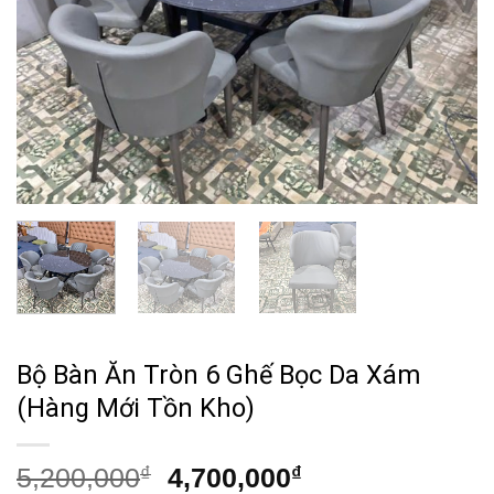
Bộ Bàn Ăn Tròn 6 Ghế Bọc Da Xám
(Hàng Mới Tồn Kho)
Giá
Giá
5,200,000
₫
4,700,000
₫