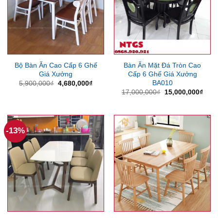
Bộ Bàn Ăn Cao Cấp 6 Ghế
Bàn Ăn Mặt Đá Tròn Cao
Giá Xưởng
Cấp 6 Ghế Giá Xưởng
BA010
Giá
Giá
5,900,000
₫
4,680,000
₫
gốc
hiện
Giá
Giá
17,000,000
₫
15,000,000
₫
là:
tại
gốc
hiện
5,900,000₫.
là:
là:
tại
4,680,000₫.
17,000,000₫.
là:
15,0
-13%