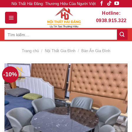
Skip
Nội Thất Hải Đăng: Thương Hiệu Của Người Việt
to
Hotline:
content
0938.915.322
Tìm
kiếm:
Trang chủ
/
Nội Thất Gia Đình
/
Bàn Ăn Gia Đình
-10%