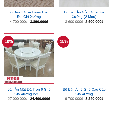
Bộ Bàn 4 Ghế Lunar Hiện
Bộ Bàn Ăn Gỗ 4 Ghế Giá
Đại Giá Xưởng
Xưởng (2 Màu)
Giá
Giá
Giá
Giá
4,700,000
₫
3,890,000
₫
3,600,000
₫
2,500,000
₫
gốc
hiện
gốc
hiện
là:
tại
là:
tại
4,700,000₫.
là:
3,600,000₫.
là:
3,890,000₫.
2,500
-10%
-15%
Bàn Ăn Mặt Đá Tròn 6 Ghế
Bộ Bàn Ăn 6 Ghế Cao Cấp
Giá Xưởng BA022
Giá Xưởng
Giá
Giá
Giá
Giá
27,000,000
₫
24,400,000
₫
9,700,000
₫
8,240,000
₫
gốc
hiện
gốc
hiện
là:
tại
là:
tại
27,000,000₫.
là:
9,700,000₫.
là:
24,400,000₫.
8,240