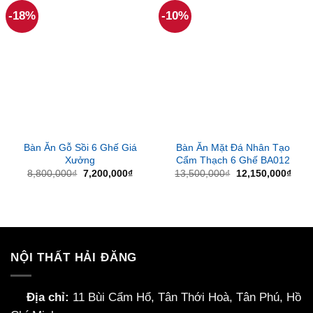
-18%
-10%
Bàn Ăn Gỗ Sồi 6 Ghế Giá
Bàn Ăn Mặt Đá Nhân Tạo
Xưởng
Cẩm Thạch 6 Ghế BA012
Giá
Giá
Giá
Giá
8,800,000
₫
7,200,000
₫
13,500,000
₫
12,150,000
₫
gốc
hiện
gốc
hiện
là:
tại
là:
tại
8,800,000₫.
là:
13,500,000₫.
là:
7,200,000₫.
12,1
NỘI THẤT HẢI ĐĂNG
Địa chỉ:
11 Bùi Cẩm Hổ, Tân Thới Hoà, Tân Phú, Hồ