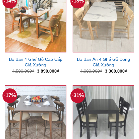
-14%
-18%
Bộ Bàn 4 Ghế Gỗ Cao Cấp
Bộ Bàn Ăn 4 Ghế Gỗ Đóng
Giá Xưởng
Giá Xưởng
Giá
Giá
Giá
Giá
4,500,000
₫
3,890,000
₫
4,000,000
₫
3,300,000
₫
gốc
hiện
gốc
hiện
là:
tại
là:
tại
4,500,000₫.
là:
4,000,000₫.
là:
3,890,000₫.
3,300
-17%
-31%