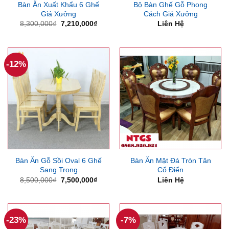
Bàn Ăn Xuất Khẩu 6 Ghế
Bộ Bàn Ghế Gỗ Phong
Giá Xưởng
Cách Giá Xưởng
Giá
Giá
8,300,000
₫
7,210,000
₫
Liên Hệ
gốc
hiện
là:
tại
8,300,000₫.
là:
7,210,000₫.
-12%
Bàn Ăn Gỗ Sồi Oval 6 Ghế
Bàn Ăn Mặt Đá Tròn Tân
Sang Trọng
Cổ Điển
Giá
Giá
8,500,000
₫
7,500,000
₫
Liên Hệ
gốc
hiện
là:
tại
8,500,000₫.
là:
7,500,000₫.
-23%
-7%