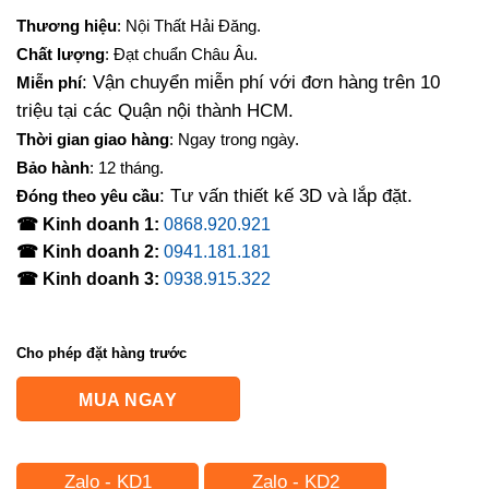
gốc
hiện
Thương hiệu
: Nội Thất Hải Đăng.
là:
tại
Chất lượng
: Đạt chuẩn Châu Âu.
5,200,000₫.
là:
: Vận chuyển miễn phí với đơn hàng trên 10
Miễn phí
4,700,000₫.
triệu tại các Quận nội thành HCM.
Thời gian giao hàng
: Ngay trong ngày.
Bảo hành
: 12 tháng.
: Tư vấn thiết kế 3D và lắp đặt.
Đóng theo yêu cầu
☎ Kinh doanh 1:
0868.920.921
☎ Kinh doanh 2:
0941.181.181
☎ Kinh doanh 3:
0938.915.322
Cho phép đặt hàng trước
MUA NGAY
Zalo - KD1
Zalo - KD2