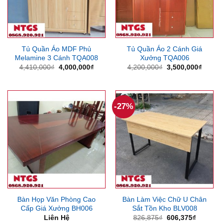
Tủ Quần Áo MDF Phủ
Tủ Quần Áo 2 Cánh Giá
Melamine 3 Cánh TQA008
Xưởng TQA006
Giá
Giá
Giá
Giá
4,410,000
₫
4,000,000
₫
4,200,000
₫
3,500,000
₫
gốc
hiện
gốc
hiện
là:
tại
là:
tại
4,410,000₫.
là:
4,200,000₫.
là:
4,000,000₫.
3,500
-27%
Bàn Họp Văn Phòng Cao
Bàn Làm Việc Chữ U Chân
Cấp Giá Xưởng BH006
Sắt Tồn Kho BLV008
Giá
Giá
Liên Hệ
826,875
₫
606,375
₫