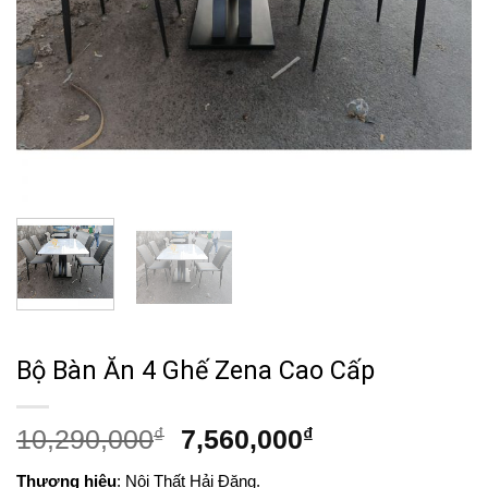
Bộ Bàn Ăn 4 Ghế Zena Cao Cấp
Giá
Giá
10,290,000
₫
7,560,000
₫
gốc
hiện
Thương hiệu
: Nội Thất Hải Đăng.