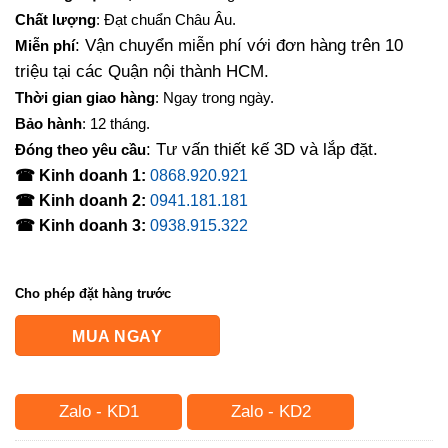
là:
tại
Chất lượng
: Đạt chuẩn Châu Âu.
10,290,000₫.
là:
: Vận chuyển miễn phí với đơn hàng trên 10
Miễn phí
7,560,000₫.
triệu tại các Quận nội thành HCM.
Thời gian giao hàng
: Ngay trong ngày.
Bảo hành
: 12 tháng.
: Tư vấn thiết kế 3D và lắp đặt.
Đóng theo yêu cầu
☎ Kinh doanh 1:
0868.920.921
☎ Kinh doanh 2:
0941.181.181
☎ Kinh doanh 3:
0938.915.322
Cho phép đặt hàng trước
MUA NGAY
Zalo - KD1
Zalo - KD2