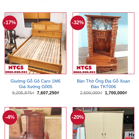
gốc
hiện
là:
tại
826,875₫.
là:
606,375
-17%
-32%
Giường Gỗ Gõ Caro 1M6
Bàn Thờ Ông Địa Gỗ Xoan
Giá Xưởng G005
Đào TKT006
Giá
Giá
Giá
Giá
9,205,875
₫
7,607,250
₫
2,500,000
₫
1,700,000
₫
gốc
hiện
gốc
hiện
là:
tại
là:
tại
9,205,875₫.
là:
2,500,000₫.
là:
7,607,250₫.
1,700
-4%
-20%