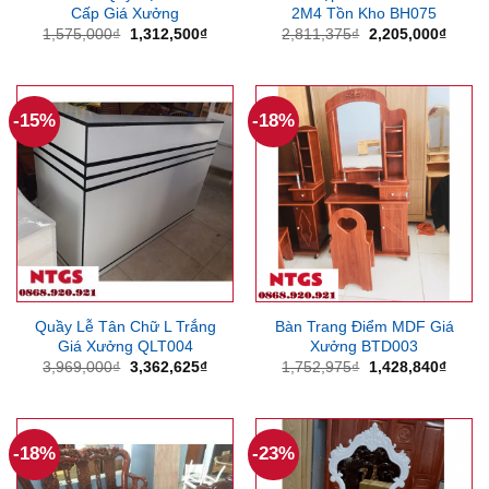
Cấp Giá Xưởng
2M4 Tồn Kho BH075
Giá
Giá
Giá
Giá
1,575,000
₫
1,312,500
₫
2,811,375
₫
2,205,000
₫
gốc
hiện
gốc
hiện
là:
tại
là:
tại
1,575,000₫.
là:
2,811,375₫.
là:
1,312,500₫.
2,205
-15%
-18%
Quầy Lễ Tân Chữ L Trắng
Bàn Trang Điểm MDF Giá
Giá Xưởng QLT004
Xưởng BTD003
Giá
Giá
Giá
Giá
3,969,000
₫
3,362,625
₫
1,752,975
₫
1,428,840
₫
gốc
hiện
gốc
hiện
là:
tại
là:
tại
3,969,000₫.
là:
1,752,975₫.
là:
3,362,625₫.
1,428
-18%
-23%