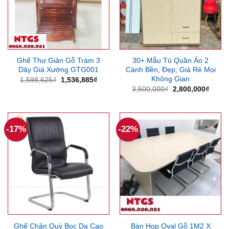
Ghế Thư Giản Gỗ Tràm 3
30+ Mẫu Tủ Quần Áo 2
Dây Giá Xưởng GTG001
Cánh Bền, Đẹp, Giá Rẻ Mọi
Không Gian
Giá
Giá
1,598,625
₫
1,536,885
₫
gốc
hiện
Giá
Giá
3,500,000
₫
2,800,000
₫
là:
tại
gốc
hiện
1,598,625₫.
là:
là:
tại
1,536,885₫.
3,500,000₫.
là:
2,800
-17%
-22%
Ghế Chân Quỳ Bọc Da Cao
Bàn Họp Oval Gỗ 1M2 X