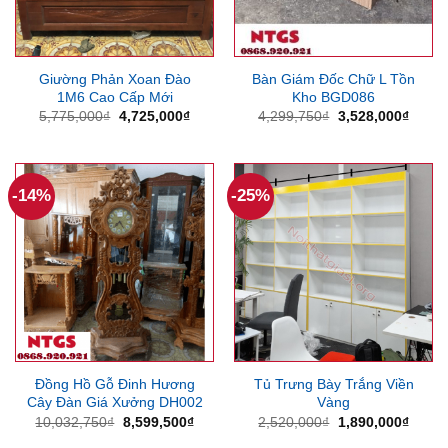
Giường Phản Xoan Đào
Bàn Giám Đốc Chữ L Tồn
1M6 Cao Cấp Mới
Kho BGD086
Giá
Giá
Giá
Giá
5,775,000
₫
4,725,000
₫
4,299,750
₫
3,528,000
₫
gốc
hiện
gốc
hiện
là:
tại
là:
tại
5,775,000₫.
là:
4,299,750₫.
là:
4,725,000₫.
3,528
-14%
-25%
Đồng Hồ Gỗ Đinh Hương
Tủ Trưng Bày Trắng Viền
Cây Đàn Giá Xưởng DH002
Vàng
Giá
Giá
Giá
Giá
10,032,750
₫
8,599,500
₫
2,520,000
₫
1,890,000
₫
gốc
hiện
gốc
hiện