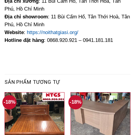
Địa chỉ xưởng
: 11 Bùi Cẩm Hổ, Tân Thới Hoà, Tân
Phú, Hồ Chí Minh
Địa chỉ showroom
: 11 Bùi Cẩm Hổ, Tân Thới Hoà, Tân
Phú, Hồ Chí Minh
Website
:
https://noithatgiasi.org/
Hotline đặt hàng
: 0868.920.921 – 0941.181.181
SẢN PHẨM TƯƠNG TỰ
-18%
-18%