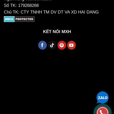
Số TK: 179268268
Chủ TK: CTY TNHH TM DV DT VA XD HAI DANG
KẾT NỐI MXH