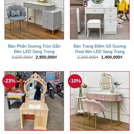
Bàn Phấn Gương Tròn Gắn
Bàn Trang Điểm Gỗ Gương
Đèn LED Sang Trọng
Oval đèn LED Sang Trọng
Giá
Giá
Giá
Giá
3,500,000
₫
2,950,000
₫
2,200,000
₫
1,400,000
₫
gốc
hiện
gốc
hiện
là:
tại
là:
tại
3,500,000₫.
là:
2,200,000₫.
là:
2,950,000₫.
1,400
-23%
-10%