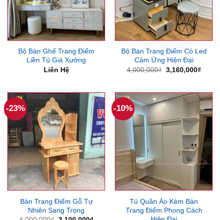
Bộ Bàn Ghế Trang Điểm
Bộ Bàn Trang Điểm Có Led
Liền Tủ Giá Xưởng
Cảm Ứng Hiện Đại
Giá
Giá
Liên Hệ
4,000,000
₫
3,160,000
₫
gốc
hiện
là:
tại
4,000,000₫.
là:
3,160
-23%
-10%
Bàn Trang Điểm Gỗ Tự
Tủ Quần Áo Kèm Bàn
Nhiên Sang Trọng
Trang Điểm Phong Cách
Hiện Đại
Giá
Giá
4,000,000
₫
3,100,000
₫