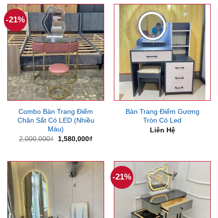
1,500,000₫.
là:
4,200,000₫.
là:
1,250,000₫.
3,550
-21%
Combo Bàn Trang Điểm
Bàn Trang Điểm Gương
Chân Sắt Có LED (Nhiều
Tròn Có Led
Màu)
Liên Hệ
Giá
Giá
2,000,000
₫
1,580,000
₫
gốc
hiện
là:
tại
2,000,000₫.
là:
1,580,000₫.
-21%