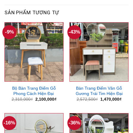
SẢN PHẨM TƯƠNG TỰ
-9%
-43%
Bộ Bàn Trang Điểm Gỗ
Bàn Trang Điểm Vân Gỗ
Phong Cách Hiện Đại
Gương Trái Tim Hiện Đại
Giá
Giá
Giá
Giá
2,310,000
₫
2,100,000
₫
2,572,500
₫
1,470,000
₫
gốc
hiện
gốc
hiện
là:
tại
là:
tại
2,310,000₫.
là:
2,572,500₫.
là:
2,100,000₫.
1,470
-16%
-36%