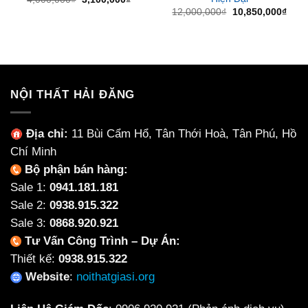
gốc
hiện
Giá
Giá
12,000,000
₫
10,850,000
₫
là:
tại
gốc
hiện
4,000,000₫.
là:
là:
tại
3,100,000₫.
12,000,000₫.
là:
10,8
NỘI THẤT HẢI ĐĂNG
Địa chỉ:
11 Bùi Cẩm Hổ, Tân Thới Hoà, Tân Phú, Hồ
Chí Minh
Bộ phận bán hàng:
Sale 1:
0941.181.181
Sale 2:
0938.915.322
Sale 3:
0868.920.921
Tư Vấn Công Trình – Dự Án:
Thiết kế:
0938.915.322
Website
:
noithatgiasi.org