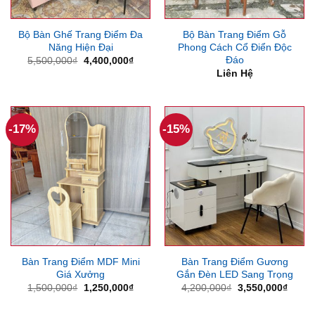
Bộ Bàn Ghế Trang Điểm Đa
Bộ Bàn Trang Điểm Gỗ
Năng Hiện Đại
Phong Cách Cổ Điển Độc
Đáo
Giá
Giá
5,500,000
₫
4,400,000
₫
gốc
hiện
Liên Hệ
là:
tại
5,500,000₫.
là:
4,400,000₫.
-17%
-15%
Bàn Trang Điểm MDF Mini
Bàn Trang Điểm Gương
Giá Xưởng
Gắn Đèn LED Sang Trọng
Giá
Giá
Giá
Giá
1,500,000
₫
1,250,000
₫
4,200,000
₫
3,550,000
₫
gốc
hiện
gốc
hiện
là:
tại
là:
tại