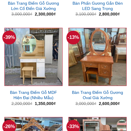
Bàn Trang Điểm Gỗ Gương
Bàn Phấn Gương Gắn Đèn
Lớn Cổ Điển Giá Xưởng
LED Sang Trọng
Giá
Giá
Giá
Giá
3,000,000
₫
2,300,000
₫
3,100,000
₫
2,800,000
₫
gốc
hiện
gốc
hiện
là:
tại
là:
tại
3,000,000₫.
là:
3,100,000₫.
là:
2,300,000₫.
2,800
-39%
-13%
Bàn Trang Điểm Gỗ MDF
Bàn Trang Điểm Gỗ Gương
Hiện Đại (Nhiều Mẫu)
Oval Giá Xưởng
Giá
Giá
Giá
Giá
2,200,000
₫
1,350,000
₫
3,000,000
₫
2,600,000
₫
gốc
hiện
gốc
hiện
là:
tại
là:
tại
2,200,000₫.
là:
3,000,000₫.
là:
1,350,000₫.
2,600
-26%
-33%