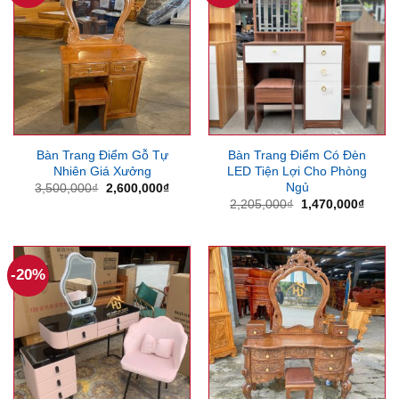
Bàn Trang Điểm Gỗ Tự
Bàn Trang Điểm Có Đèn
Nhiên Giá Xưởng
LED Tiện Lợi Cho Phòng
Ngủ
Giá
Giá
3,500,000
₫
2,600,000
₫
gốc
hiện
Giá
Giá
2,205,000
₫
1,470,000
₫
là:
tại
gốc
hiện
3,500,000₫.
là:
là:
tại
2,600,000₫.
2,205,000₫.
là:
1,470
-20%