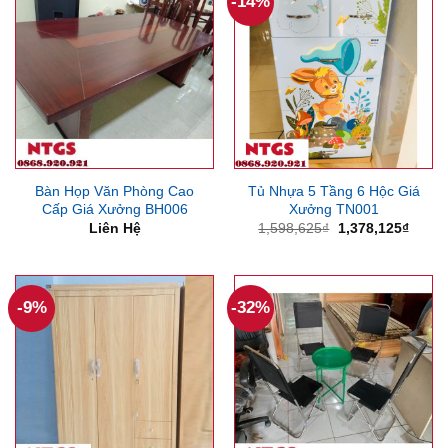
-14%
Bàn Họp Văn Phòng Cao
Tủ Nhựa 5 Tầng 6 Hộc Giá
Cấp Giá Xưởng BH006
Xưởng TN001
Giá
Giá
Liên Hệ
1,598,625
₫
1,378,125
₫
gốc
hiện
là:
tại
1,598,625₫.
là:
1,378
-9%
-32%