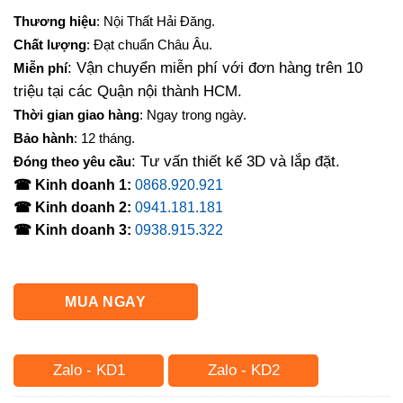
gốc
hiện
Thương hiệu
: Nội Thất Hải Đăng.
là:
tại
Chất lượng
: Đạt chuẩn Châu Âu.
9,100,000₫.
là:
: Vận chuyển miễn phí với đơn hàng trên 10
Miễn phí
8,060,000₫.
triệu tại các Quận nội thành HCM.
Thời gian giao hàng
: Ngay trong ngày.
Bảo hành
: 12 tháng.
: Tư vấn thiết kế 3D và lắp đặt.
Đóng theo yêu cầu
☎ Kinh doanh 1:
0868.920.921
☎ Kinh doanh 2:
0941.181.181
☎ Kinh doanh 3:
0938.915.322
MUA NGAY
Zalo - KD1
Zalo - KD2