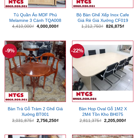
Tủ Quần Áo MDF Phủ
Bộ Bàn Ghế Xếp Inox Cafe
Melamine 3 Cánh TQA008
Giá Rẻ Giá Xưởng CF019
Giá
Giá
Giá
Giá
4,410,000
₫
4,000,000
₫
1,212,750
₫
826,875
₫
gốc
hiện
gốc
hiện
là:
tại
là:
tại
4,410,000₫.
là:
1,212,750₫.
là:
4,000,000₫.
826,87
-9%
-22%
Bàn Trà Gỗ Tràm 2 Ghế Giá
Bàn Họp Oval Gỗ 1M2 X
Xưởng BT001
2M4 Tồn Kho BH075
Giá
Giá
Giá
Giá
3,031,875
₫
2,756,250
₫
2,811,375
₫
2,205,000
₫
gốc
hiện
gốc
hiện
là:
tại
là:
tại
3,031,875₫.
là:
2,811,375₫.
là:
2,756,250₫.
2,205