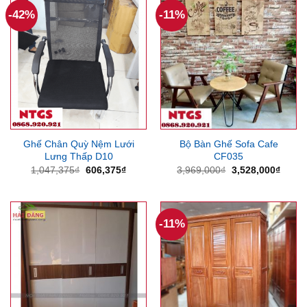
-42%
-11%
Ghế Chân Quỳ Nệm Lưới
Bộ Bàn Ghế Sofa Cafe
Lưng Thấp D10
CF035
Giá
Giá
Giá
Giá
1,047,375
₫
606,375
₫
3,969,000
₫
3,528,000
₫
gốc
hiện
gốc
hiện
là:
tại
là:
tại
1,047,375₫.
là:
3,969,000₫.
là:
606,375₫.
3,528
-11%