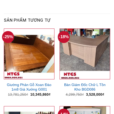
SẢN PHẨM TƯƠNG TỰ
-25%
-18%
Giường Phản Gỗ Xoan Đào
Bàn Giám Đốc Chữ L Tồn
1m8 Giá Xưởng G001
Kho BGD086
Giá
Giá
Giá
Giá
13,781,250
₫
10,345,860
₫
4,299,750
₫
3,528,000
₫
gốc
hiện
gốc
hiện
là:
tại
là:
tại
13,781,250₫.
là:
4,299,750₫.
là:
10,345,860₫.
3,528