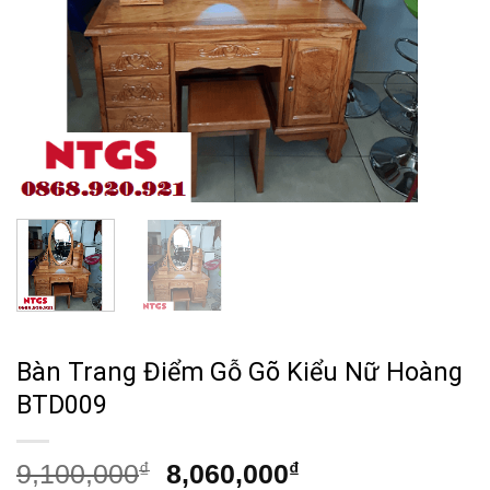
Bàn Trang Điểm Gỗ Gõ Kiểu Nữ Hoàng
BTD009
Giá
Giá
9,100,000
₫
8,060,000
₫