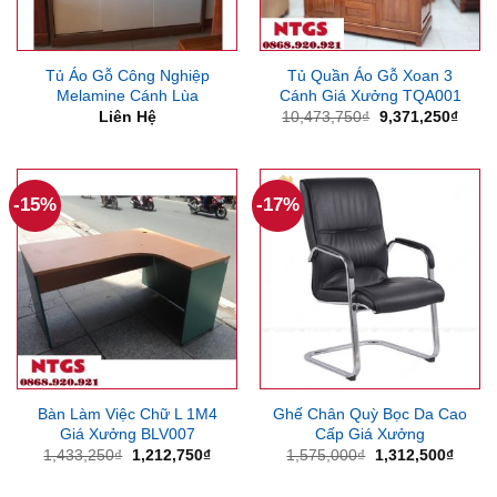
Tủ Áo Gỗ Công Nghiệp
Tủ Quần Áo Gỗ Xoan 3
Melamine Cánh Lùa
Cánh Giá Xưởng TQA001
Giá
Giá
Liên Hệ
10,473,750
₫
9,371,250
₫
gốc
hiện
là:
tại
10,473,750₫.
là:
9,371
-15%
-17%
Bàn Làm Việc Chữ L 1M4
Ghế Chân Quỳ Bọc Da Cao
Giá Xưởng BLV007
Cấp Giá Xưởng
Giá
Giá
Giá
Giá
1,433,250
₫
1,212,750
₫
1,575,000
₫
1,312,500
₫
gốc
hiện
gốc
hiện
là:
tại
là:
tại