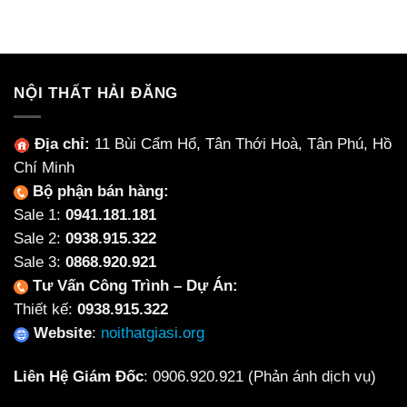
là:
tại
là:
tại
2,500,000₫.
là:
1,598,625₫.
là:
1,700,000₫.
1,234
NỘI THẤT HẢI ĐĂNG
Địa chỉ:
11 Bùi Cẩm Hổ, Tân Thới Hoà, Tân Phú, Hồ
Chí Minh
Bộ phận bán hàng:
Sale 1:
0941.181.181
Sale 2:
0938.915.322
Sale 3:
0868.920.921
Tư Vấn Công Trình – Dự Án:
Thiết kế:
0938.915.322
Website
:
noithatgiasi.org
Liên Hệ Giám Đốc
:
0906.920.921
(Phản ánh dịch vụ)