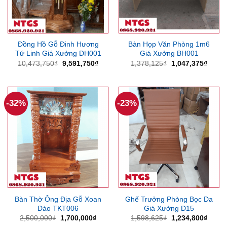
Đồng Hồ Gỗ Đinh Hương
Bàn Họp Văn Phòng 1m6
Tứ Linh Giá Xưởng DH001
Giá Xưởng BH001
Giá
Giá
Giá
Giá
10,473,750
₫
9,591,750
₫
1,378,125
₫
1,047,375
₫
gốc
hiện
gốc
hiện
là:
tại
là:
tại
10,473,750₫.
là:
1,378,125₫.
là:
9,591,750₫.
1,047
-32%
-23%
Bàn Thờ Ông Địa Gỗ Xoan
Ghế Trưởng Phòng Bọc Da
Đào TKT006
Giá Xưởng D15
Giá
Giá
Giá
Giá
2,500,000
₫
1,700,000
₫
1,598,625
₫
1,234,800
₫
gốc
hiện
gốc
hiện