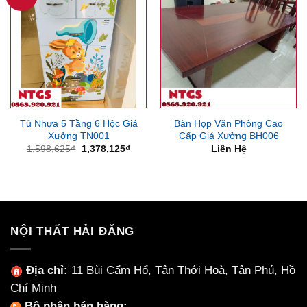
Tủ Nhựa 5 Tầng 6 Hộc Giá
Bàn Họp Văn Phòng Cao
Xưởng TN001
Cấp Giá Xưởng BH006
Giá
Giá
1,598,625
₫
1,378,125
₫
Liên Hệ
gốc
hiện
là:
tại
1,598,625₫.
là:
1,378,125₫.
NỘI THẤT HẢI ĐĂNG
Địa chỉ:
11 Bùi Cẩm Hổ, Tân Thới Hoà, Tân Phú, Hồ
Chí Minh
Bộ phận bán hàng: