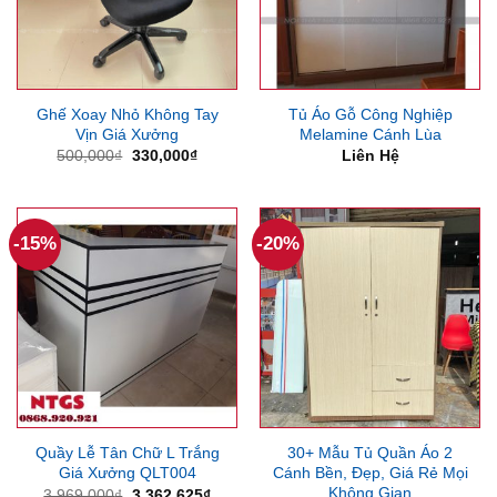
Ghế Xoay Nhỏ Không Tay
Tủ Áo Gỗ Công Nghiệp
Vịn Giá Xưởng
Melamine Cánh Lùa
Giá
Giá
500,000
₫
330,000
₫
Liên Hệ
gốc
hiện
là:
tại
500,000₫.
là:
330,000₫.
-15%
-20%
Quầy Lễ Tân Chữ L Trắng
30+ Mẫu Tủ Quần Áo 2
Giá Xưởng QLT004
Cánh Bền, Đẹp, Giá Rẻ Mọi
Không Gian
Giá
Giá
3,969,000
₫
3,362,625
₫