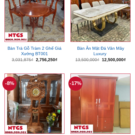
Bàn Trà Gỗ Tràm 2 Ghế Giá
Bàn Ăn Mặt Đá Vân Mây
Xưởng BT001
Luxury
Giá
Giá
Giá
Giá
3,031,875
₫
2,756,250
₫
13,500,000
₫
12,500,000
₫
gốc
hiện
gốc
hiện
là:
tại
là:
tại
3,031,875₫.
là:
13,500,000₫.
là:
2,756,250₫.
12,5
-8%
-17%