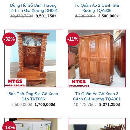
Đồng Hồ Gỗ Đinh Hương
Tủ Quần Áo 2 Cánh Giá
Tứ Linh Giá Xưởng DH001
Xưởng TQA006
Giá
Giá
Giá
Giá
10,473,750
₫
9,591,750
₫
4,200,000
₫
3,500,000
₫
gốc
hiện
gốc
hiện
là:
tại
là:
tại
10,473,750₫.
là:
4,200,000₫.
là:
9,591,750₫.
3,500
-32%
-11%
Bàn Thờ Ông Địa Gỗ Xoan
Tủ Quần Áo Gỗ Xoan 3
Đào TKT006
Cánh Giá Xưởng TQA001
Giá
Giá
Giá
Giá
2,500,000
₫
1,700,000
₫
10,473,750
₫
9,371,250
₫
gốc
hiện
gốc
hiện
là:
tại
là:
tại
2,500,000₫.
là:
10,473,750₫.
là:
1,700,000₫.
9,371
-14%