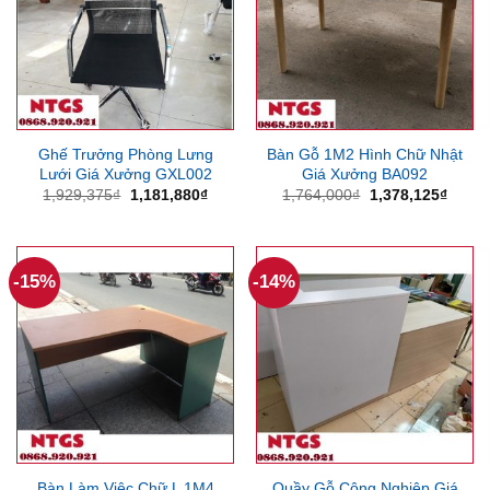
Ghế Trưởng Phòng Lưng
Bàn Gỗ 1M2 Hình Chữ Nhật
Lưới Giá Xưởng GXL002
Giá Xưởng BA092
Giá
Giá
Giá
Giá
1,929,375
₫
1,181,880
₫
1,764,000
₫
1,378,125
₫
gốc
hiện
gốc
hiện
là:
tại
là:
tại
1,929,375₫.
là:
1,764,000₫.
là:
1,181,880₫.
1,378
-15%
-14%
Bàn Làm Việc Chữ L 1M4
Quầy Gỗ Công Nghiệp Giá