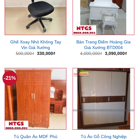
Ghế Xoay Nhỏ Không Tay
Bàn Trang Điểm Hoàng Gia
Vịn Giá Xưởng
Giá Xưởng BTD004
Giá
Giá
Giá
Giá
500,000
₫
330,000
₫
4,000,000
₫
3,090,000
₫
gốc
hiện
gốc
hiện
là:
tại
là:
tại
500,000₫.
là:
4,000,000₫.
là:
330,000₫.
3,090
-21%
Tủ Quần Áo MDF Phủ
Tủ Áo Gỗ Công Nghiệp