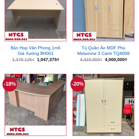
Bàn Họp Văn Phòng 1m6
Tủ Quần Áo MDF Phủ
Giá Xưởng BH001
Melamine 3 Cánh TQA008
Giá
Giá
Giá
Giá
1,378,125
₫
1,047,375
₫
4,410,000
₫
4,000,000
₫
gốc
hiện
gốc
hiện
là:
tại
là:
tại
1,378,125₫.
là:
4,410,000₫.
là:
1,047,375₫.
4,000
-18%
-20%