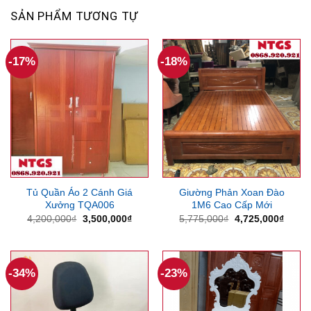
SẢN PHẨM TƯƠNG TỰ
-17%
-18%
Tủ Quần Áo 2 Cánh Giá
Giường Phản Xoan Đào
Xưởng TQA006
1M6 Cao Cấp Mới
Giá
Giá
Giá
Giá
4,200,000
₫
3,500,000
₫
5,775,000
₫
4,725,000
₫
gốc
hiện
gốc
hiện
là:
tại
là:
tại
4,200,000₫.
là:
5,775,000₫.
là:
3,500,000₫.
4,725
-34%
-23%