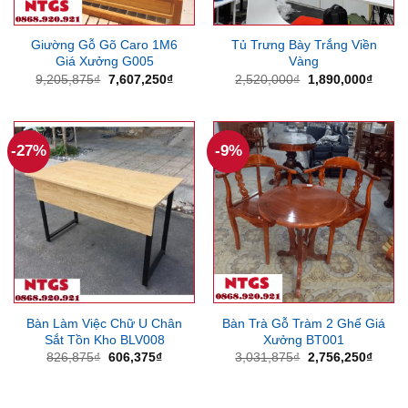
Giường Gỗ Gõ Caro 1M6
Tủ Trưng Bày Trắng Viền
Giá Xưởng G005
Vàng
Giá
Giá
Giá
Giá
9,205,875
₫
7,607,250
₫
2,520,000
₫
1,890,000
₫
gốc
hiện
gốc
hiện
là:
tại
là:
tại
9,205,875₫.
là:
2,520,000₫.
là:
7,607,250₫.
1,890
-27%
-9%
Bàn Làm Việc Chữ U Chân
Bàn Trà Gỗ Tràm 2 Ghế Giá
Sắt Tồn Kho BLV008
Xưởng BT001
Giá
Giá
Giá
Giá
826,875
₫
606,375
₫
3,031,875
₫
2,756,250
₫
gốc
hiện
gốc
hiện
là:
tại
là:
tại
826,875₫.
là:
3,031,875₫.
là:
606,375₫.
2,756