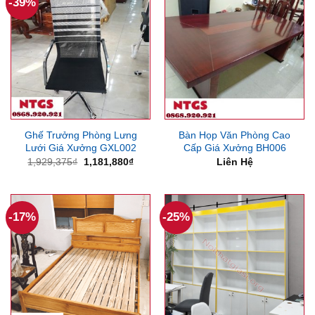
-39%
Ghế Trưởng Phòng Lưng
Bàn Họp Văn Phòng Cao
Lưới Giá Xưởng GXL002
Cấp Giá Xưởng BH006
Giá
Giá
1,929,375
₫
1,181,880
₫
Liên Hệ
gốc
hiện
là:
tại
1,929,375₫.
là:
1,181,880₫.
-17%
-25%