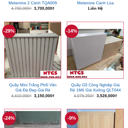
Melamine 2 Cánh TQA009
Melamine Cánh Lùa
Giá
Giá
4,700,000
₫
3,700,000
₫
Liên Hệ
gốc
hiện
là:
tại
4,700,000₫.
là:
3,700,000₫.
-29%
-14%
Quầy Mini Trắng Phối Vân
Quầy Gỗ Công Nghiệp Giá
Giả Đá Đẹp Giá Rẻ
Rẻ 1M6 Giá Xưởng QLT044
Giá
Giá
Giá
Giá
4,410,000
₫
3,150,000
₫
4,079,250
₫
3,528,000
₫
gốc
hiện
gốc
hiện
là:
tại
là:
tại
4,410,000₫.
là:
4,079,250₫.
là:
3,150,000₫.
3,528
-24%
-9%