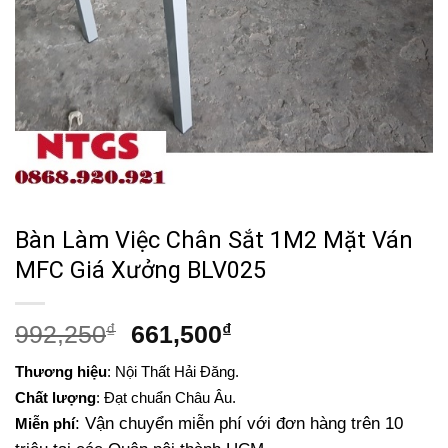
Bàn Làm Việc Chân Sắt 1M2 Mặt Ván
MFC Giá Xưởng BLV025
Giá
Giá
992,250
₫
661,500
₫
gốc
hiện
Thương hiệu
: Nội Thất Hải Đăng.
là:
tại
Chất lượng
: Đạt chuẩn Châu Âu.
992,250₫.
là:
: Vận chuyển miễn phí với đơn hàng trên 10
Miễn phí
661,500₫.