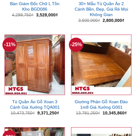
Bàn Giám Đốc Chữ L Tồn
30+ Mẫu Tủ Quần Áo 2
Kho BGD086
Cánh Bền, Đẹp, Giá Rẻ Mọi
Không Gian
Giá
Giá
4,299,750
₫
3,528,000
₫
gốc
hiện
Giá
Giá
3,500,000
₫
2,800,000
₫
là:
tại
gốc
hiện
4,299,750₫.
là:
là:
tại
3,528,000₫.
3,500,000₫.
là:
2,800
-11%
-25%
Tủ Quần Áo Gỗ Xoan 3
Giường Phản Gỗ Xoan Đào
Cánh Giá Xưởng TQA001
1m8 Giá Xưởng G001
Giá
Giá
Giá
Giá
10,473,750
₫
9,371,250
₫
13,781,250
₫
10,345,860
₫
gốc
hiện
gốc
hiện
là:
tại
là:
tại
10,473,750₫.
là:
13,781,250₫.
là:
9,371,250₫.
10,3