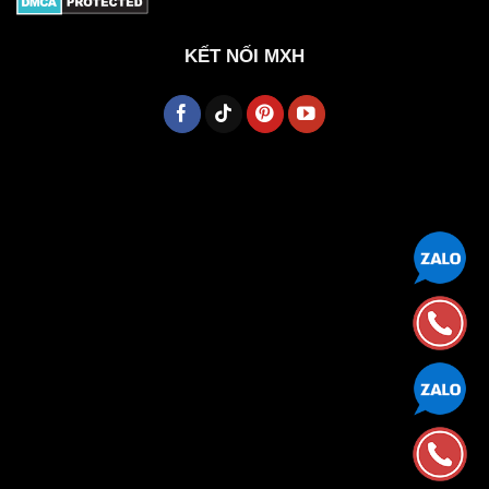
KẾT NỐI MXH