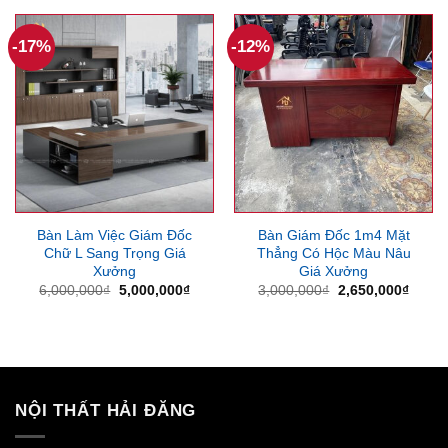
2,550,000₫.
6,000,000₫.
là:
5,200
-17%
-12%
Bàn Làm Việc Giám Đốc
Bàn Giám Đốc 1m4 Mặt
Chữ L Sang Trọng Giá
Thẳng Có Hộc Màu Nâu
Xưởng
Giá Xưởng
Giá
Giá
Giá
Giá
6,000,000
₫
5,000,000
₫
3,000,000
₫
2,650,000
₫
gốc
hiện
gốc
hiện
là:
tại
là:
tại
6,000,000₫.
là:
3,000,000₫.
là:
5,000,000₫.
2,650
NỘI THẤT HẢI ĐĂNG