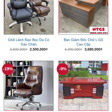
Ghế Lãnh Đạo Bọc Da Có
Bàn Giám Đốc Chữ L Gỗ
Gác Chân
Cao Cấp
Giá
Giá
Giá
Giá
3,500,000
₫
2,500,000
₫
4,200,000
₫
3,680,000
₫
gốc
hiện
gốc
hiện
là:
tại
là:
tại
3,500,000₫.
là:
4,200,000₫.
là:
2,500,000₫.
3,680
-19%
-9%