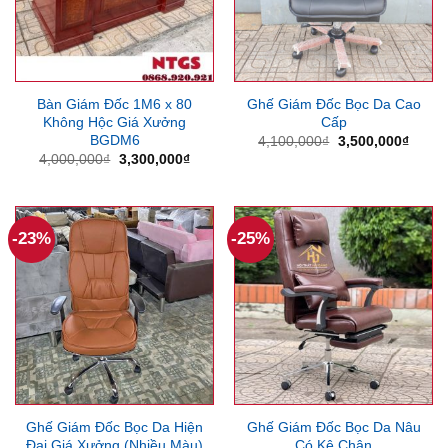
Bàn Giám Đốc 1M6 x 80
Ghế Giám Đốc Bọc Da Cao
Không Hộc Giá Xưởng
Cấp
BGDM6
Giá
Giá
4,100,000
₫
3,500,000
₫
gốc
hiện
Giá
Giá
4,000,000
₫
3,300,000
₫
là:
tại
gốc
hiện
4,100,000₫.
là:
là:
tại
3,500
4,000,000₫.
là:
3,300,000₫.
-23%
-25%
Ghế Giám Đốc Bọc Da Hiện
Ghế Giám Đốc Bọc Da Nâu
Đại Giá Xưởng (Nhiều Màu)
Có Kê Chân