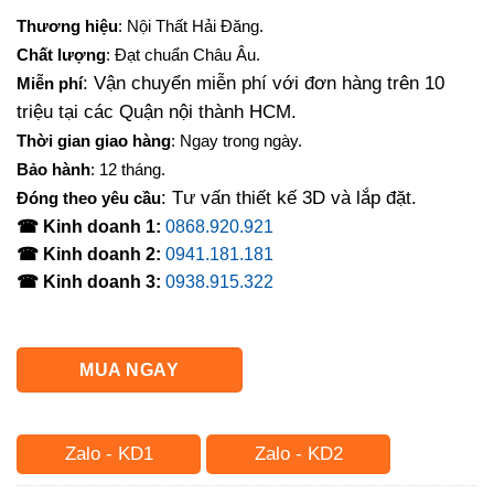
gốc
hiện
Thương hiệu
: Nội Thất Hải Đăng.
là:
tại
Chất lượng
: Đạt chuẩn Châu Âu.
6,200,000₫.
là:
: Vận chuyển miễn phí với đơn hàng trên 10
Miễn phí
4,200,000₫.
triệu tại các Quận nội thành HCM.
Thời gian giao hàng
: Ngay trong ngày.
Bảo hành
: 12 tháng.
: Tư vấn thiết kế 3D và lắp đặt.
Đóng theo yêu cầu
☎ Kinh doanh 1:
0868.920.921
☎ Kinh doanh 2:
0941.181.181
☎ Kinh doanh 3:
0938.915.322
MUA NGAY
Zalo - KD1
Zalo - KD2