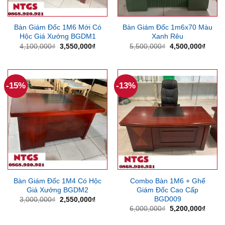
Bàn Giám Đốc 1M6 Mới Có
Bàn Giám Đốc 1m6x70 Màu
Hộc Giá Xưởng BGDM1
Xanh Rêu
Giá
Giá
Giá
Giá
4,100,000
₫
3,550,000
₫
5,500,000
₫
4,500,000
₫
gốc
hiện
gốc
hiện
là:
tại
là:
tại
4,100,000₫.
là:
5,500,000₫.
là:
3,550,000₫.
4,500
-15%
-13%
Bàn Giám Đốc 1M4 Có Hộc
Combo Bàn 1M6 + Ghế
Giá Xưởng BGDM2
Giám Đốc Cao Cấp
BGD009
Giá
Giá
3,000,000
₫
2,550,000
₫
gốc
hiện
Giá
Giá
6,000,000
₫
5,200,000
₫
là:
tại
gốc
hiện
3,000,000₫.
là:
là:
tại