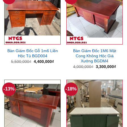
Bàn Giám Đốc Gỗ 1m6 Liền
Bàn Giám Đốc 1M6 Mặt
Hộc Tủ BGD004
Cong Không Hộc Giá
Xưởng BGDM4
Giá
Giá
5,500,000
₫
4,400,000
₫
gốc
hiện
Giá
Giá
4,000,000
₫
3,300,000
₫
là:
tại
gốc
hiện
5,500,000₫.
là:
là:
tại
4,400,000₫.
4,000,000₫.
là:
3,300
-13%
-18%