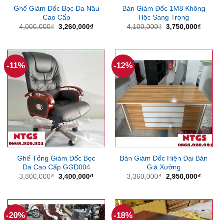
Ghế Giám Đốc Bọc Da Nâu
Bàn Giám Đốc 1M8 Không
Cao Cấp
Hộc Sang Trọng
Giá
Giá
Giá
Giá
4,000,000
₫
3,260,000
₫
4,100,000
₫
3,750,000
₫
gốc
hiện
gốc
hiện
là:
tại
là:
tại
4,000,000₫.
là:
4,100,000₫.
là:
3,260,000₫.
3,750
-11%
-12%
Ghế Tổng Giám Đốc Bọc
Bàn Giám Đốc Hiện Đại Bán
Da Cao Cấp GGD004
Giá Xưởng
Giá
Giá
Giá
Giá
3,800,000
₫
3,400,000
₫
3,360,000
₫
2,950,000
₫
gốc
hiện
gốc
hiện
là:
tại
là:
tại
3,800,000₫.
là:
3,360,000₫.
là:
3,400,000₫.
2,950
-20%
-18%