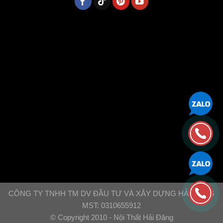
CÔNG TY TNHH TM DV ĐẦU TƯ VÀ XÂY DỰNG HẢI ĐĂNG
MST: 0310655912
© Copyright 2010 - Nội Thất Hải Đăng