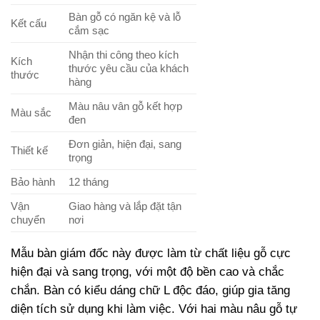
Bàn gỗ có ngăn kệ và lỗ
Kết cấu
cắm sạc
Nhận thi công theo kích
Kích
thước yêu cầu của khách
thước
hàng
Màu nâu vân gỗ kết hợp
Màu sắc
đen
Đơn giản, hiện đại, sang
Thiết kế
trọng
Bảo hành
12 tháng
Vận
Giao hàng và lắp đặt tận
chuyển
nơi
Mẫu bàn giám đốc này được làm từ chất liệu gỗ cực
hiện đại và sang trọng, với một độ bền cao và chắc
chắn. Bàn có kiểu dáng chữ L độc đáo, giúp gia tăng
diện tích sử dụng khi làm việc. Với hai màu nâu gỗ tự