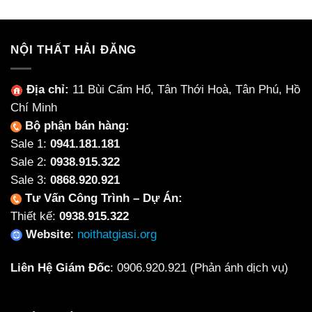
1,600
NỘI THẤT HẢI ĐĂNG
Địa chỉ:
11 Bùi Cẩm Hổ, Tân Thới Hoà, Tân Phú, Hồ
Chí Minh
Bộ phận bán hàng:
Sale 1:
0941.181.181
Sale 2:
0938.915.322
Sale 3:
0868.920.921
Tư Vấn Công Trình – Dự Án:
Thiết kế:
0938.915.322
Website
:
noithatgiasi.org
Liên Hệ Giám Đốc
:
0906.920.921
(Phản ánh dịch vụ)