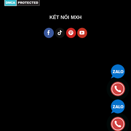
KẾT NỐI MXH