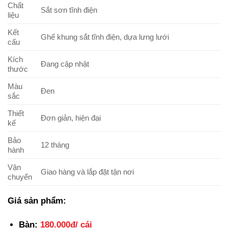
Chất
Sắt sơn tĩnh điện
liệu
Kết
Ghế khung sắt tĩnh điện, dựa lưng lưới
cấu
Kích
Đang cập nhật
thước
Màu
Đen
sắc
Thiết
Đơn giản, hiện đại
kế
Bảo
12 tháng
hành
Vận
Giao hàng và lắp đặt tận nơi
chuyển
Giá sản phẩm:
Bàn:
180.000đ/ cái