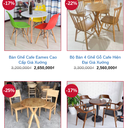
-17%
-22%
Bàn Ghế Cafe Eames Cao
Bộ Bàn 4 Ghế Gỗ Cafe Hiện
Cấp Giá Xưởng
Đại Giá Xưởng
Giá
Giá
Giá
Giá
3,200,000
₫
2,650,000
₫
3,300,000
₫
2,560,000
₫
gốc
hiện
gốc
hiện
là:
tại
là:
tại
3,200,000₫.
là:
3,300,000₫.
là:
2,650,000₫.
2,560
-25%
-17%