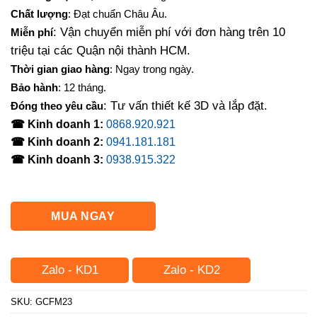
là:
tại
Chất lượng
: Đạt chuẩn Châu Âu.
1,100,000₫.
là:
: Vận chuyển miễn phí với đơn hàng trên 10
Miễn phí
900,000₫.
triệu tại các Quận nội thành HCM.
Thời gian giao hàng
: Ngay trong ngày.
Bảo hành
: 12 tháng.
: Tư vấn thiết kế 3D và lắp đặt.
Đóng theo yêu cầu
☎ Kinh doanh 1:
0868.920.921
☎ Kinh doanh 2:
0941.181.181
☎ Kinh doanh 3:
0938.915.322
MUA NGAY
Zalo - KD1
Zalo - KD2
SKU:
GCFM23