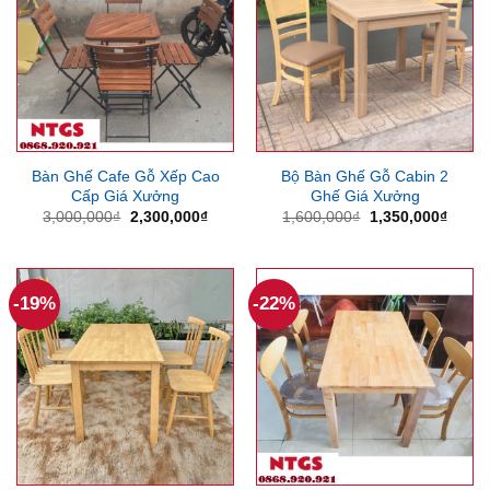
Bàn Ghế Cafe Gỗ Xếp Cao
Bộ Bàn Ghế Gỗ Cabin 2
Cấp Giá Xưởng
Ghế Giá Xưởng
Giá
Giá
Giá
Giá
3,000,000
₫
2,300,000
₫
1,600,000
₫
1,350,000
₫
gốc
hiện
gốc
hiện
là:
tại
là:
tại
3,000,000₫.
là:
1,600,000₫.
là:
2,300,000₫.
1,350
-19%
-22%