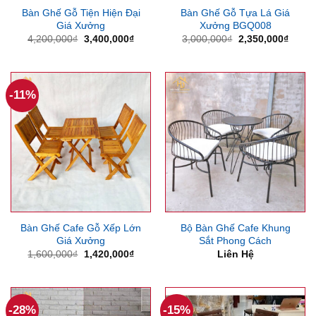
Bàn Ghế Gỗ Tiện Hiện Đại
Bàn Ghế Gỗ Tựa Lá Giá
Giá Xưởng
Xưởng BGQ008
Giá
Giá
Giá
Giá
4,200,000
₫
3,400,000
₫
3,000,000
₫
2,350,000
₫
gốc
hiện
gốc
hiện
là:
tại
là:
tại
4,200,000₫.
là:
3,000,000₫.
là:
3,400,000₫.
2,350
-11%
Bàn Ghế Cafe Gỗ Xếp Lớn
Bộ Bàn Ghế Cafe Khung
Giá Xưởng
Sắt Phong Cách
Giá
Giá
1,600,000
₫
1,420,000
₫
Liên Hệ
gốc
hiện
là:
tại
1,600,000₫.
là:
1,420,000₫.
-28%
-15%