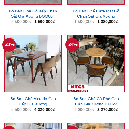
Bộ Bàn Ghế Gỗ Xếp Chân
Bộ Bàn Ghế Cafe Mặt Gỗ
Sắt Giá Xưởng BGQ004
Chân Sắt Giá Xưởng
Giá
Giá
Giá
Giá
2,500,000
₫
1,500,000
₫
1,500,000
₫
1,380,000
₫
gốc
hiện
gốc
hiện
là:
tại
là:
tại
2,500,000₫.
là:
1,500,000₫.
là:
1,500,000₫.
1,380
-21%
-24%
Bộ Bàn Ghế Victoria Cao
Bộ Bàn Ghế Cà Phê Cao
Cấp Giá Xưởng
Cấp Giá Xưởng CF022
Giá
Giá
Giá
Giá
5,500,000
₫
4,320,000
₫
3,000,000
₫
2,270,000
₫
gốc
hiện
gốc
hiện
là:
tại
là:
tại
5,500,000₫.
là:
3,000,000₫.
là:
4,320,000₫.
2,270