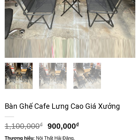
Bàn Ghế Cafe Lưng Cao Giá Xưởng
Giá
Giá
1,100,000
₫
900,000
₫
gốc
hiện
Thương hiệu
: Nội Thất Hải Đăng.