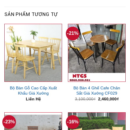
SẢN PHẨM TƯƠNG TỰ
-21%
Bộ Bàn Gỗ Cao Cấp Xuất
Bộ Bàn 4 Ghế Cafe Chân
Khẩu Giá Xưởng
Sắt Giá Xưởng CF029
Giá
Giá
Liên Hệ
3,100,000
₫
2,460,000
₫
gốc
hiện
là:
tại
3,100,000₫.
là:
2,460
-23%
-16%