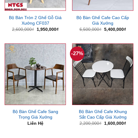
Bộ Bàn Tròn 2 Ghế Gỗ Giá
Bộ Bàn Ghế Cafe Cao Cấp
Xưởng CF037
Giá Xưởng
Giá
Giá
Giá
Giá
2,600,000
₫
1,950,000
₫
6,500,000
₫
5,400,000
₫
gốc
hiện
gốc
hiện
là:
tại
là:
tại
2,600,000₫.
là:
6,500,000₫.
là:
1,950,000₫.
5,400
-27%
Bộ Bàn Ghế Cafe Sang
Bộ Bàn Ghế Cafe Khung
Trọng Giá Xưởng
Sắt Cao Cấp Giá Xưởng
Giá
Giá
Liên Hệ
2,200,000
₫
1,600,000
₫
gốc
hiện
là:
tại
2,200,000₫.
là: