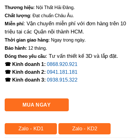
gốc
hiện
Thương hiệu
: Nội Thất Hải Đăng.
là:
tại
Chất lượng
: Đạt chuẩn Châu Âu.
3,200,000₫.
là:
: Vận chuyển miễn phí với đơn hàng trên 10
Miễn phí
2,200,000₫.
triệu tại các Quận nội thành HCM.
Thời gian giao hàng
: Ngay trong ngày.
Bảo hành
: 12 tháng.
: Tư vấn thiết kế 3D và lắp đặt.
Đóng theo yêu cầu
☎ Kinh doanh 1:
0868.920.921
☎ Kinh doanh 2:
0941.181.181
☎ Kinh doanh 3:
0938.915.322
MUA NGAY
Zalo - KD1
Zalo - KD2