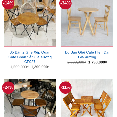
-14%
-34%
Bộ Bàn 2 Ghế Xếp Quán
Bộ Bàn Ghế Cafe Hiện Đại
Cafe Chân Sắt Giá Xưởng
Giá Xưởng
CF027
Giá
Giá
2,700,000
₫
1,790,000
₫
gốc
hiện
Giá
Giá
1,500,000
₫
1,290,000
₫
là:
tại
gốc
hiện
2,700,000₫.
là:
là:
tại
1,790
1,500,000₫.
là:
1,290,000₫.
-24%
-11%