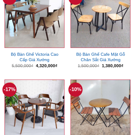
Bộ Bàn Ghế Victoria Cao
Bộ Bàn Ghế Cafe Mặt Gỗ
Cấp Giá Xưởng
Chân Sắt Giá Xưởng
Giá
Giá
Giá
Giá
5,500,000
₫
4,320,000
₫
1,500,000
₫
1,380,000
₫
gốc
hiện
gốc
hiện
là:
tại
là:
tại
5,500,000₫.
là:
1,500,000₫.
là:
4,320,000₫.
1,380
-17%
-10%