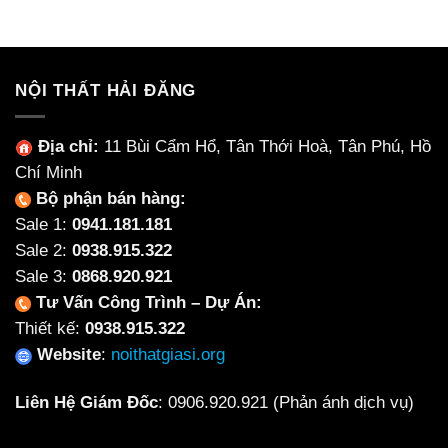
4,200,000₫.
là:
3,000,000₫.
là:
3,400,000₫.
2,120
NỘI THẤT HẢI ĐĂNG
Địa chỉ:
11 Bùi Cẩm Hổ, Tân Thới Hoà, Tân Phú, Hồ
Chí Minh
Bộ phận bán hàng:
Sale 1:
0941.181.181
Sale 2:
0938.915.322
Sale 3:
0868.920.921
Tư Vấn Công Trình – Dự Án:
Thiết kế:
0938.915.322
Website
:
noithatgiasi.org
Liên Hệ Giám Đốc
:
0906.920.921
(Phản ánh dịch vụ)