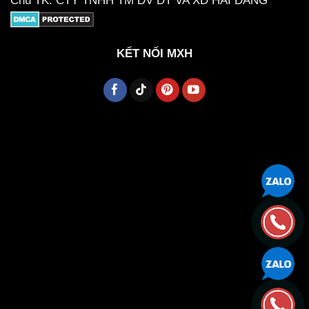
Chủ TK: CTY TNHH TM DV DT VA XD HAI DANG
KẾT NỐI MXH