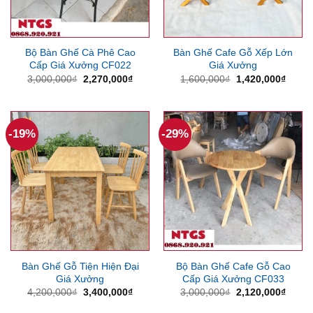
Bộ Bàn Ghế Cà Phê Cao
Bàn Ghế Cafe Gỗ Xếp Lớn
Cấp Giá Xưởng CF022
Giá Xưởng
Giá
Giá
Giá
Giá
3,000,000
₫
2,270,000
₫
1,600,000
₫
1,420,000
₫
gốc
hiện
gốc
hiện
là:
tại
là:
tại
3,000,000₫.
là:
1,600,000₫.
là:
2,270,000₫.
1,420
-19%
-29%
Bàn Ghế Gỗ Tiện Hiện Đại
Bộ Bàn Ghế Cafe Gỗ Cao
Giá Xưởng
Cấp Giá Xưởng CF033
Giá
Giá
Giá
Giá
4,200,000
₫
3,400,000
₫
3,000,000
₫
2,120,000
₫
gốc
hiện
gốc
hiện
là:
tại
là:
tại