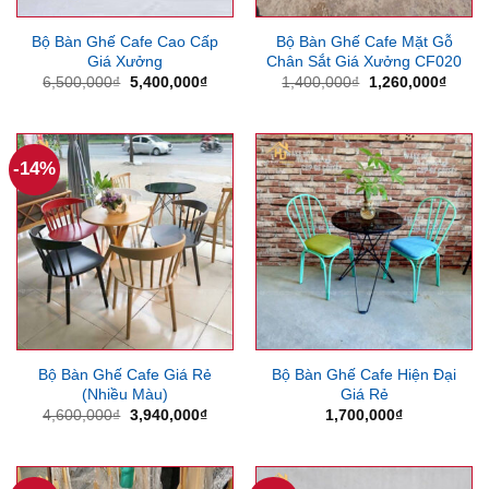
Bộ Bàn Ghế Cafe Cao Cấp
Bộ Bàn Ghế Cafe Mặt Gỗ
Giá Xưởng
Chân Sắt Giá Xưởng CF020
Giá
Giá
Giá
Giá
6,500,000
₫
5,400,000
₫
1,400,000
₫
1,260,000
₫
gốc
hiện
gốc
hiện
là:
tại
là:
tại
6,500,000₫.
là:
1,400,000₫.
là:
5,400,000₫.
1,260
-14%
Bộ Bàn Ghế Cafe Giá Rẻ
Bộ Bàn Ghế Cafe Hiện Đại
(Nhiều Màu)
Giá Rẻ
Giá
Giá
4,600,000
₫
3,940,000
₫
1,700,000
₫
gốc
hiện
là:
tại
4,600,000₫.
là:
3,940,000₫.