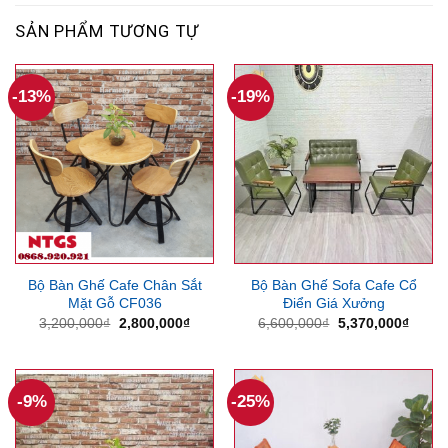
SẢN PHẨM TƯƠNG TỰ
-13%
-19%
Bộ Bàn Ghế Cafe Chân Sắt
Bộ Bàn Ghế Sofa Cafe Cổ
Mặt Gỗ CF036
Điển Giá Xưởng
Giá
Giá
Giá
Giá
3,200,000
₫
2,800,000
₫
6,600,000
₫
5,370,000
₫
gốc
hiện
gốc
hiện
là:
tại
là:
tại
3,200,000₫.
là:
6,600,000₫.
là:
2,800,000₫.
5,370
-9%
-25%