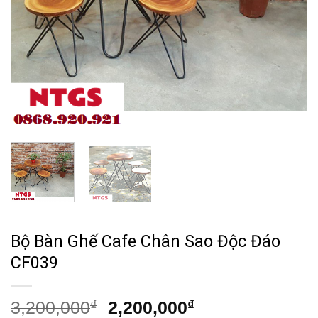
Bộ Bàn Ghế Cafe Chân Sao Độc Đáo
CF039
Giá
Giá
3,200,000
₫
2,200,000
₫