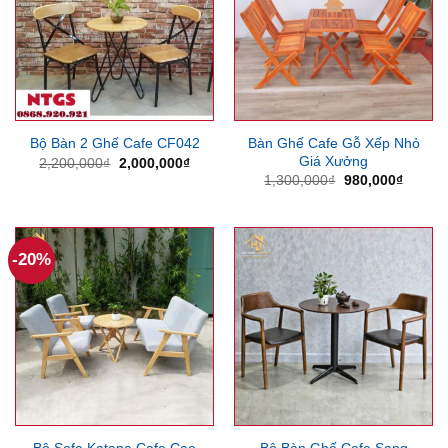
Bàn Ghế Cafe Gỗ Xếp Nhỏ
Bộ Bàn 2 Ghế Cafe CF042
Giá Xưởng
Giá
Giá
2,200,000
₫
2,000,000
₫
gốc
hiện
Giá
Giá
1,300,000
₫
980,000
₫
là:
tại
gốc
hiện
2,200,000₫.
là:
là:
tại
2,000,000₫.
1,300,000₫.
là:
980,00
-20%
Bộ Sofa Katana Cafe Cao
Bộ Bàn Ghế Cafe Sang