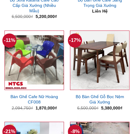
Cấp Giá Xưởng (Nhiều
Trọng Giá Xưởng
Mẫu)
Liên Hệ
Giá
Giá
6,500,000
₫
5,200,000
₫
gốc
hiện
là:
tại
6,500,000₫.
là:
5,200,000₫.
-11%
-17%
Bàn Ghế Cafe Nữ Hoàng
Bộ Bàn Ghế Gỗ Bọc Nệm
CF008
Giá Xưởng
Giá
Giá
Giá
Giá
2,094,750
₫
1,870,000
₫
6,500,000
₫
5,380,000
₫
gốc
hiện
gốc
hiện
là:
tại
là:
tại
2,094,750₫.
là:
6,500,000₫.
là:
1,870,000₫.
5,380
-21%
-8%