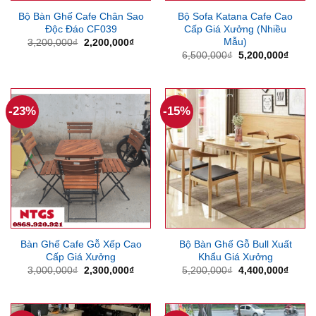
Bộ Bàn Ghế Cafe Chân Sao
Bộ Sofa Katana Cafe Cao
Độc Đáo CF039
Cấp Giá Xưởng (Nhiều
Mẫu)
Giá
Giá
3,200,000
₫
2,200,000
₫
gốc
hiện
Giá
Giá
6,500,000
₫
5,200,000
₫
là:
tại
gốc
hiện
3,200,000₫.
là:
là:
tại
2,200,000₫.
6,500,000₫.
là:
5,200
-23%
-15%
Bàn Ghế Cafe Gỗ Xếp Cao
Bộ Bàn Ghế Gỗ Bull Xuất
Cấp Giá Xưởng
Khẩu Giá Xưởng
Giá
Giá
Giá
Giá
3,000,000
₫
2,300,000
₫
5,200,000
₫
4,400,000
₫
gốc
hiện
gốc
hiện
là:
tại
là:
tại
3,000,000₫.
là:
5,200,000₫.
là:
2,300,000₫.
4,400