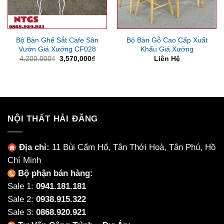
Bộ Bàn Ghế Sắt Cafe Sân
Bộ Bàn Gỗ Cao Cấp Xuất
Vườn Giá Xưởng CF028
Khẩu Giá Xưởng
Giá
Giá
4,200,000
₫
3,570,000
₫
Liên Hệ
gốc
hiện
là:
tại
4,200,000₫.
là:
3,570,000₫.
NỘI THẤT HẢI ĐĂNG
Địa chỉ:
11 Bùi Cẩm Hổ, Tân Thới Hoà, Tân Phú, Hồ
Chí Minh
Bộ phận bán hàng:
Sale 1:
0941.181.181
Sale 2:
0938.915.322
Sale 3:
0868.920.921