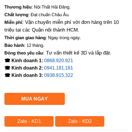
gốc
hiện
Thương hiệu
: Nội Thất Hải Đăng.
là:
tại
Chất lượng
: Đạt chuẩn Châu Âu.
3,300,000₫.
là:
: Vận chuyển miễn phí với đơn hàng trên 10
Miễn phí
2,290,000₫.
triệu tại các Quận nội thành HCM.
Thời gian giao hàng
: Ngay trong ngày.
Bảo hành
: 12 tháng.
: Tư vấn thiết kế 3D và lắp đặt.
Đóng theo yêu cầu
☎ Kinh doanh 1:
0868.920.921
☎ Kinh doanh 2:
0941.181.181
☎ Kinh doanh 3:
0938.915.322
MUA NGAY
Zalo - KD1
Zalo - KD2