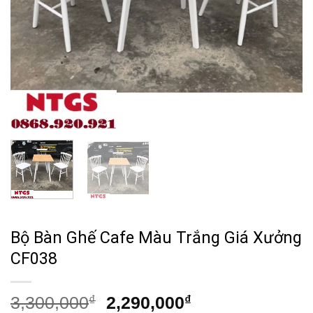
Bộ Bàn Ghế Cafe Màu Trắng Giá Xưởng
CF038
Giá
Giá
3,300,000
₫
2,290,000
₫