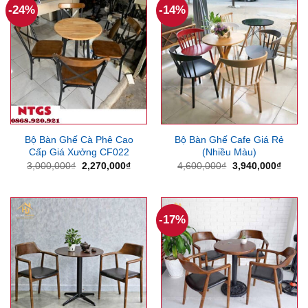
-24%
-14%
Bộ Bàn Ghế Cà Phê Cao
Bộ Bàn Ghế Cafe Giá Rẻ
Cấp Giá Xưởng CF022
(Nhiều Màu)
Giá
Giá
Giá
Giá
3,000,000
₫
2,270,000
₫
4,600,000
₫
3,940,000
₫
gốc
hiện
gốc
hiện
là:
tại
là:
tại
3,000,000₫.
là:
4,600,000₫.
là:
2,270,000₫.
3,940
-17%