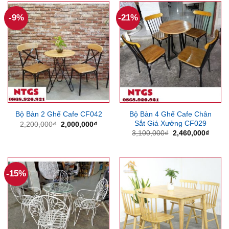
1,500,000₫.
3,400
-9%
-21%
Bộ Bàn 4 Ghế Cafe Chân
Bộ Bàn 2 Ghế Cafe CF042
Sắt Giá Xưởng CF029
Giá
Giá
2,200,000
₫
2,000,000
₫
gốc
hiện
Giá
Giá
3,100,000
₫
2,460,000
₫
là:
tại
gốc
hiện
2,200,000₫.
là:
là:
tại
2,000,000₫.
3,100,000₫.
là:
2,460
-15%