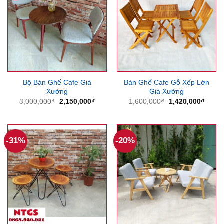
Bộ Bàn Ghế Cafe Giá
Bàn Ghế Cafe Gỗ Xếp Lớn
Xưởng
Giá Xưởng
Giá
Giá
Giá
Giá
3,000,000
₫
2,150,000
₫
1,600,000
₫
1,420,000
₫
gốc
hiện
gốc
hiện
là:
tại
là:
tại
3,000,000₫.
là:
1,600,000₫.
là:
2,150,000₫.
1,420
-31%
-20%