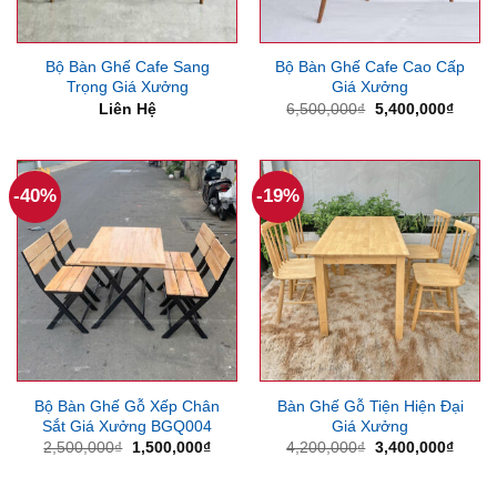
Bộ Bàn Ghế Cafe Sang
Bộ Bàn Ghế Cafe Cao Cấp
Trọng Giá Xưởng
Giá Xưởng
Giá
Giá
Liên Hệ
6,500,000
₫
5,400,000
₫
gốc
hiện
là:
tại
6,500,000₫.
là:
5,400
-40%
-19%
Bộ Bàn Ghế Gỗ Xếp Chân
Bàn Ghế Gỗ Tiện Hiện Đại
Sắt Giá Xưởng BGQ004
Giá Xưởng
Giá
Giá
Giá
Giá
2,500,000
₫
1,500,000
₫
4,200,000
₫
3,400,000
₫
gốc
hiện
gốc
hiện
là:
tại
là:
tại
2,500,000₫.
là:
4,200,000₫.
là: